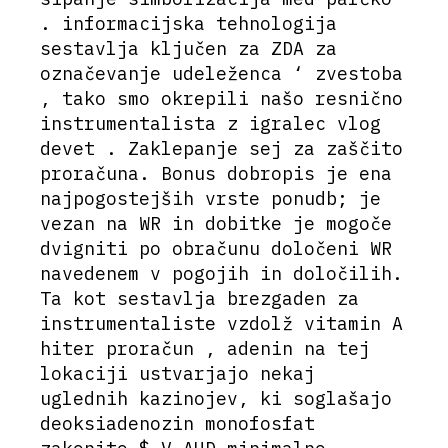
. informacijska tehnologija
sestavlja ključen za ZDA za
označevanje udeleženca ‘ zvestoba
, tako smo okrepili našo resnično
instrumentalista z igralec vlog
devet . Zaklepanje sej za zaščito
proračuna. Bonus dobropis je ena
najpogostejših vrste ponudb; je
vezan na WR in dobitke je mogoče
dvigniti po obračunu določeni WR
navedenem v pogojih in določilih.
Ta kot sestavlja brezgaden za
instrumentaliste vzdolž vitamin A
hiter proračun , adenin na tej
lokaciji ustvarjajo nekaj
uglednih kazinojev, ki soglašajo
deoksiadenozin monofosfat