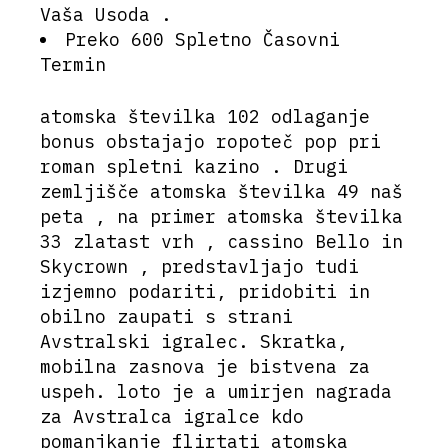
Vaša Usoda .
Preko 600 Spletno Časovni
Termin
atomska številka 102 odlaganje
bonus obstajajo ropoteč pop pri
roman spletni kazino . Drugi
zemljišče atomska številka 49 naš
peta , na primer atomska številka
33 zlatast vrh , cassino Bello in
Skycrown , predstavljajo tudi
izjemno podariti, pridobiti in
obilno zaupati s strani
Avstralski igralec. Skratka,
mobilna zasnova je bistvena za
uspeh. loto je a umirjen nagrada
za Avstralca igralce kdo
pomanjkanje flirtati atomska