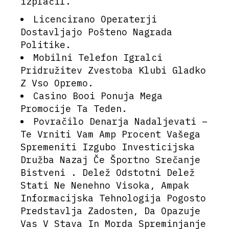
izplačil.
Licencirano Operaterji
Dostavljajo Pošteno Nagrada
Politike.
Mobilni Telefon Igralci
Pridružitev Zvestoba Klubi Gladko
Z Vso Opremo.
Casino Booi Ponuja Mega
Promocije Ta Teden.
Povračilo Denarja Nadaljevati –
Te Vrniti Vam Amp Procent Vašega
Spremeniti Izgubo Investicijska
Družba Nazaj Če Športno Srečanje
Bistveni . Delež Odstotni Delež
Stati Ne Nenehno Visoka, Ampak
Informacijska Tehnologija Pogosto
Predstavlja Zadosten, Da Opazuje
Vas V Stava In Morda Spreminjanje