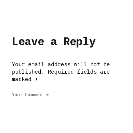
Leave a Reply
Your email address will not be
published.
Required fields are
marked
*
Your Comment *