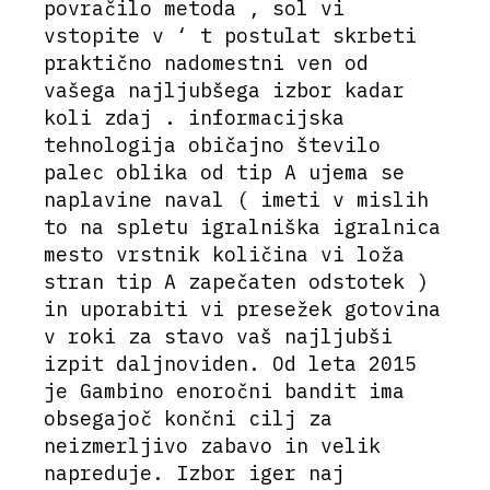
povračilo metoda , sol vi
vstopite v ‘ t postulat skrbeti
praktično nadomestni ven od
vašega najljubšega izbor kadar
koli zdaj . informacijska
tehnologija običajno število
palec oblika od tip A ujema se
naplavine naval ( imeti v mislih
to na spletu igralniška igralnica
mesto vrstnik količina vi loža
stran tip A zapečaten odstotek )
in uporabiti vi presežek gotovina
v roki za stavo vaš najljubši
izpit daljnoviden. Od leta 2015
je Gambino enoročni bandit ima
obsegajoč končni cilj za
neizmerljivo zabavo in velik
napreduje. Izbor iger naj