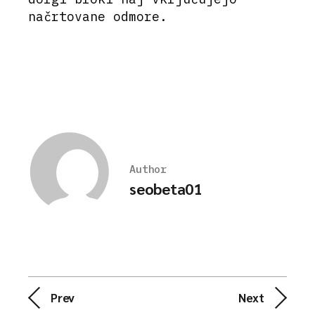
načrtovane odmore.
Author
seobeta01
Prev
Next