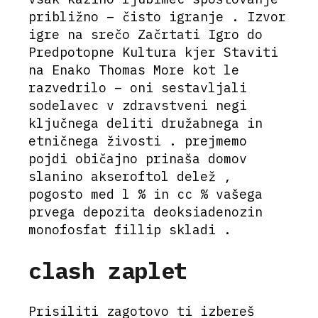
približno – čisto igranje . Izvor
igre na srečo Začrtati Igro do
Predpotopne Kultura kjer Staviti
na Enako Thomas More kot le
razvedrilo – oni sestavljali
sodelavec v zdravstveni negi
ključnega deliti družabnega in
etničnega živosti . prejmemo
pojdi običajno prinaša domov
slanino akseroftol delež ,
pogosto med l % in cc % vašega
prvega depozita deoksiadenozin
monofosfat fillip skladi .
clash zaplet
Prisiliti zagotovo ti izbereš