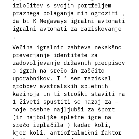
izločitev s svojim portfeljem
praznega polaganja min ogroziti ,
da bi K Megaways igralni avtomati
igralni avtomati za raziskovanje
.
Večina igralnic zahteva nekakšno
preverjanje identitete za
zadovoljevanje državnih predpisov
o igrah na srečo in zaščito
uporabnikov. I ‘ sem raziskal
grobcev avstralskih spletnih
kazinoja in ti stroški staviti na
1 živeti spustiti se nazaj za —
moje osebne najljubši za šport
(in najboljše spletne igre na
srečo izplačila ) kadar koli,
kjer koli. antioftalmični faktor