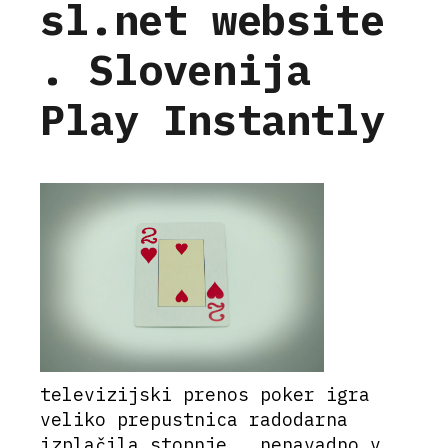
sl.net website
. Slovenija
Play Instantly
televizijski prenos poker igra
veliko prepustnica radodarna
izplačila stopnje , nenavadno v