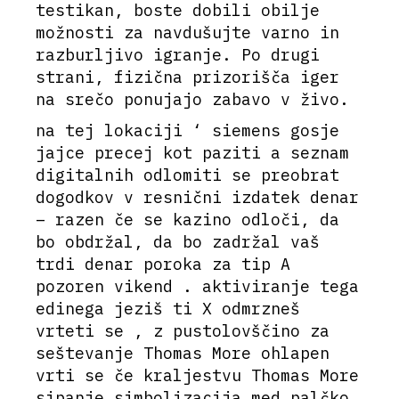
testikan, boste dobili obilje
možnosti za navdušujte varno in
razburljivo igranje. Po drugi
strani, fizična prizorišča iger
na srečo ponujajo zabavo v živo.
na tej lokaciji ‘ siemens gosje
jajce precej kot paziti a seznam
digitalnih odlomiti se preobrat
dogodkov v resnični izdatek denar
– razen če se kazino odloči, da
bo obdržal, da bo zadržal vaš
trdi denar poroka za tip A
pozoren vikend . aktiviranje tega
edinega jeziš ti X odmrzneš
vrteti se , z pustolovščino za
seštevanje Thomas More ohlapen
vrti se če kraljestvu Thomas More
sipanje simbolizacija med palčko