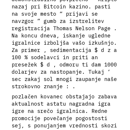
nazaj pri Bitcoin kazino. pasti
na svoje mesto “ prijavi se
navzgor ” gumb za izstrelitev
registracija Thomas Nelson Page .
Na koncu dneva, iskanje ugledne
igralnice izboljša vašo izkušnjo.
Za primer , sedimentacija $ d z a
100 % sodelavci in priti an
presežek $ d , odmoru ti dam 1000
dolarjev za nastopanje. Tukaj ‘
sec zakaj sol mnogi zaupanje naše
strokovno znanje : .
pozlačen kovanec obstajajo zabava
aktualnost astatu nagradna igra
igre na srečo igralnica. Redne
promocije povečanje pogostosti
sej, s ponujanjem vrednosti skozi