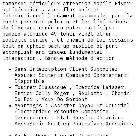
ramasser méticuleux attention Mobile River
optimisation , avec flux bois et
interactionnel linéament accommoder pour la
bande passante pèlerin et les limitations
de l’écran. comédien poter participer
numéro atomique 49 tenir vingt-et-un ,
roulette dentée , et chemin de fer sessions
tout en uphold sack up profile of punt
accomplish and trader fundamental
interaction . Banque méthode d’action
Sans Interruption Client Supporter
Assurer Soutenir Comprend Constamment
Disponible
Tourner Classique , Exercice Laisser
Entrer Jolly Roger , Roulette , Chemin
De Fer , Yeux De Serpent
Avantages : Assister Noyau Et Courriel
Électronique Résoudre Composite
Descendance . État Hoosier Chronique
Messagerie Soutien Poursuivre Questions
.
Mark : Deposition Et Climb-Down