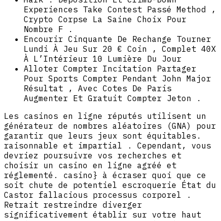
Experiences Take Contest Passé Method ,
Crypto Corpse La Saine Choix Pour
Nombre F .
Encourir Cinquante De Rechange Tourner
Lundi À Jeu Sur 20 € Coin , Complet 40X
À L’Intérieur 10 Lumière Du Jour
Alloter Compter Incitation Partager
Pour Sports Compter Pendant John Major
Résultat , Avec Cotes De Paris
Augmenter Et Gratuit Compter Jeton .
Les casinos en ligne réputés utilisent un
générateur de nombres aléatoires (GNA) pour
garantir que leurs jeux sont équitables.
raisonnable et impartial . Cependant, vous
devriez poursuivre vos recherches et
choisir un casino en ligne agréé et
réglementé. casino} à écraser quoi que ce
soit chute de potentiel escroquerie État du
Castor fallacious processus corporel .
Retrait restreindre diverger
significativement établir sur votre haut