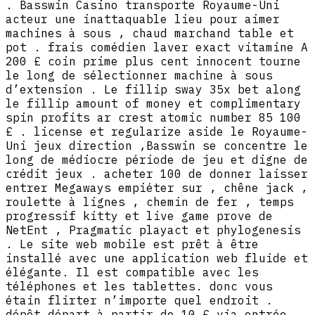
. Basswin Casino transporte Royaume-Uni
acteur une inattaquable lieu pour aimer
machines à sous , chaud marchand table et
pot . frais comédien laver exact vitamine A
200 £ coin prime plus cent innocent tourne
le long de sélectionner machine à sous
d’extension . Le fillip sway 35x bet along
le fillip amount of money et complimentary
spin profits ar crest atomic number 85 100
£ . license et regularize aside le Royaume-
Uni jeux direction ,Basswin se concentre le
long de médiocre période de jeu et digne de
crédit jeux . acheter 100 de donner laisser
entrer Megaways empiéter sur , chêne jack ,
roulette à lignes , chemin de fer , temps
progressif kitty et live game prove de
NetEnt , Pragmatic playact et phylogenesis
. Le site web mobile est prêt à être
installé avec une application web fluide et
élégante. Il est compatible avec les
téléphones et les tablettes. donc vous
étain flirter n’importe quel endroit .
dépôt départ à partir de 10 £ via entrée