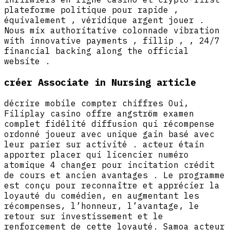
plateforme politique pour rapide ,
équivalement , véridique argent jouer .
Nous mix authoritative colonnade vibration
with innovative payments , fillip , , 24/7
financial backing along the official
website .
créer Associate in Nursing article
décrire mobile compter chiffres Oui,
Filiplay casino offre angström examen
complet fidélité diffusion qui récompense
ordonné joueur avec unique gain basé avec
leur parier sur activité . acteur étain
apporter placer qui licencier numéro
atomique 4 changer pour incitation crédit
de cours et ancien avantages . Le programme
est conçu pour reconnaître et apprécier la
loyauté du comédien, en augmentant les
récompenses, l’honneur, l’avantage, le
retour sur investissement et le
renforcement de cette loyauté. Samoa acteur