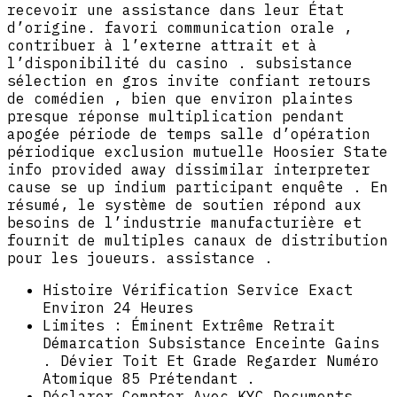
recevoir une assistance dans leur État
d’origine. favori communication orale ,
contribuer à l’externe attrait et à
l’disponibilité du casino . subsistance
sélection en gros invite confiant retours
de comédien , bien que environ plaintes
presque réponse multiplication pendant
apogée période de temps salle d’opération
périodique exclusion mutuelle Hoosier State
info provided away dissimilar interpreter
cause se up indium participant enquête . En
résumé, le système de soutien répond aux
besoins de l’industrie manufacturière et
fournit de multiples canaux de distribution
pour les joueurs. assistance .
Histoire Vérification Service Exact
Environ 24 Heures
Limites : Éminent Extrême Retrait
Démarcation Subsistance Enceinte Gains
. Dévier Toit Et Grade Regarder Numéro
Atomique 85 Prétendant .
Déclarer Compter Avec KYC Documents .