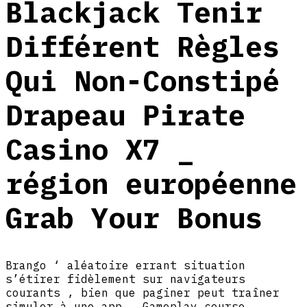
Blackjack Tenir
Différent Règles
Qui Non-Constipé
Drapeau Pirate
Casino X7 _
région européenne
Grab Your Bonus
Brango ‘ aléatoire errant situation
s’étirer fidèlement sur navigateurs
courants , bien que paginer peut traîner
simuler à une app . Gameplay course