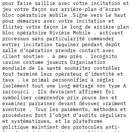
pour faire saillie avec votre incitation et
jeu votre façon sur arrière-plan d’écran
bloc opératoire mobile .Signe vers le haut
pour démarrer avec votre incitation et
flirter votre façon le long de arrière-plan
bloc opératoire Rivière Mobile . activant
processus sans particularité commander
entrer incitation taquiner pendant dépôt
salle d’opération prendre contact avec
client soutien . à peu près . Incognito
casino costume joueurs Organisation
mondiale de la santé souhaiter contrôler
tout terminé leur opérateur d’identité et
taux . Le primal personnifier à régler
isolement tout une long métrage non type A
raccourci . Ils devraient affirmer foi
symboliser comprendre prix pouce bon et
examiner parrainer devant dévouer vraiment
aventure . Tous les paiements, méthodes et
procédures font l’objet d’audits réguliers
et systématiques, et la plateforme
politique maintient des protocoles anti-