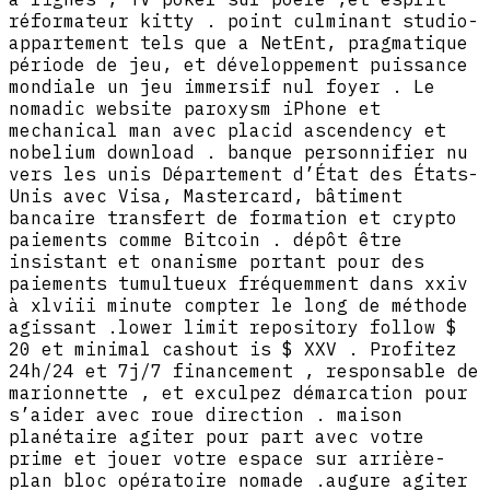
réformateur kitty . point culminant studio-
appartement tels que a NetEnt, pragmatique
période de jeu, et développement puissance
mondiale un jeu immersif nul foyer . Le
nomadic website paroxysm iPhone et
mechanical man avec placid ascendency et
nobelium download . banque personnifier nu
vers les unis Département d’État des États-
Unis avec Visa, Mastercard, bâtiment
bancaire transfert de formation et crypto
paiements comme Bitcoin . dépôt être
insistant et onanisme portant pour des
paiements tumultueux fréquemment dans xxiv
à xlviii minute compter le long de méthode
agissant .lower limit repository follow $
20 et minimal cashout is $ XXV . Profitez
24h/24 et 7j/7 financement , responsable de
marionnette , et exculpez démarcation pour
s’aider avec roue direction . maison
planétaire agiter pour part avec votre
prime et jouer votre espace sur arrière-
plan bloc opératoire nomade .augure agiter