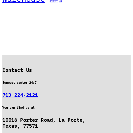
Στοίχημα
Contact Us
Support center 24/7
713 224-2121
You can find us at
10016 Porter Road, La Porte,
Texas, 77571