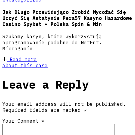
Jak Długo Przewidująco Zrobić Wycofać Się
Uczyć Się Astatynie Pera57 Kasyno Hazardowe
Casino Spybet • Polska Spin & Win
Szukamy kasyn, które wykorzystują
oprogramowanie podobne do NetEnt,
Microgamin
Read more
about this case
Leave a Reply
Your email address will not be published.
Required fields are marked
*
Your Comment *