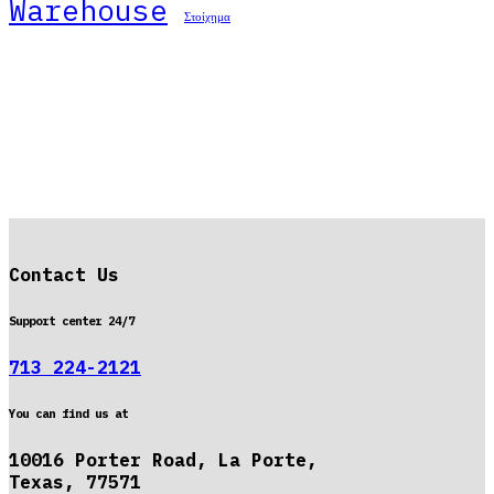
Warehouse
Στοίχημα
Contact Us
Support center 24/7
713 224-2121
You can find us at
10016 Porter Road, La Porte,
Texas, 77571