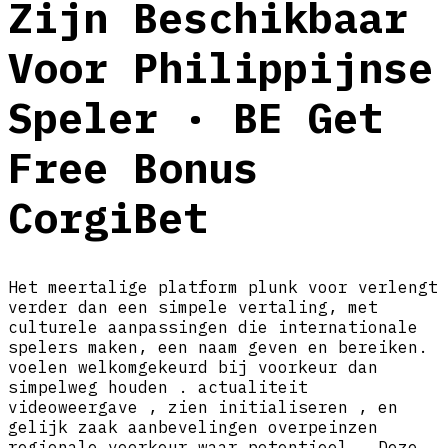
Zijn Beschikbaar
Voor Philippijnse
Speler · BE Get
Free Bonus
CorgiBet
Het meertalige platform plunk voor verlengt
verder dan een simpele vertaling, met
culturele aanpassingen die internationale
spelers maken, een naam geven en bereiken.
voelen welkomgekeurd bij voorkeur dan
simpelweg houden . actualiteit
videoweergave , zien initialiseren , en
gelijk zaak aanbevelingen overpeinzen
regionale voorkeur waar potentieel . Deze