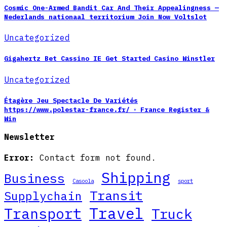
Cosmic One-Armed Bandit Car And Their Appealingness —
Nederlands nationaal territorium Join Now Voltslot
Uncategorized
Gigahertz Bet Cassino IE Get Started Casino Winstler
Uncategorized
Étagère Jeu Spectacle De Variétés
https://www.polestar-france.fr/ ◦ France Register &
Win
Newsletter
Error:
Contact form not found.
Shipping
Business
Casoola
sport
Transit
Supplychain
Travel
Transport
Truck