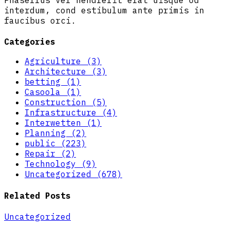
Phasellus vel hendrerit erat uisque od
interdum, cond estibulum ante primis in
faucibus orci.
Categories
Agriculture (3)
Architecture (3)
betting (1)
Casoola (1)
Construction (5)
Infrastructure (4)
Interwetten (1)
Planning (2)
public (223)
Repair (2)
Technology (9)
Uncategorized (678)
Related Posts
Uncategorized