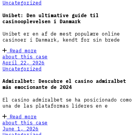
Uncategorized
Unibet: Den ultimative guide til
casinooplevelsen i Danmark
Unibet er en af de mest populære online
casinoer i Danmark, kendt for sin brede
Read more
about this case
April 22, 2026
Uncategorized
Admiralbet: Descubre el casino admiralbet
más emocionante de 2024
El casino admiralbet se ha posicionado como
una de las plataformas líderes en e
Read more
about this case
June 1, 2026
Uncategorized