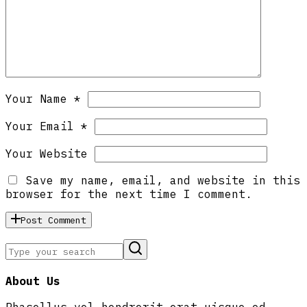
Your Name *
Your Email *
Your Website
Save my name, email, and website in this
browser for the next time I comment.
Post Comment
About Us