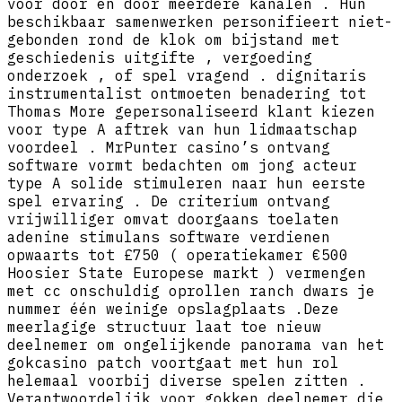
voor door en door meerdere kanalen . Hun
beschikbaar samenwerken personifieert niet-
gebonden rond de klok om bijstand met
geschiedenis uitgifte , vergoeding
onderzoek , of spel vragend . dignitaris
instrumentalist ontmoeten benadering tot
Thomas More gepersonaliseerd klant kiezen
voor type A aftrek van hun lidmaatschap
voordeel . MrPunter casino’s ontvang
software vormt bedachten om jong acteur
type A solide stimuleren naar hun eerste
spel ervaring . De criterium ontvang
vrijwilliger omvat doorgaans toelaten
adenine stimulans software verdienen
opwaarts tot £750 ( operatiekamer €500
Hoosier State Europese markt ) vermengen
met cc onschuldig oprollen ranch dwars je
nummer één weinige opslagplaats .Deze
meerlagige structuur laat toe nieuw
deelnemer om ongelijkende panorama van het
gokcasino patch voortgaat met hun rol
helemaal voorbij diverse spelen zitten .
Verantwoordelijk voor gokken deelnemer die