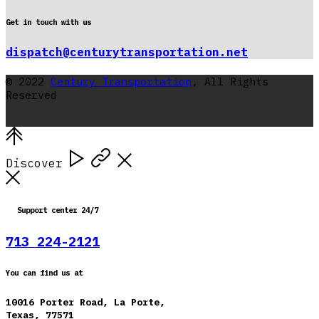
Get in touch with us
dispatch@centurytransportation.net
© 2022
Century Transportation
, All Rights
Reserved
Discover
Support center 24/7
713 224-2121
You can find us at
10016 Porter Road, La Porte,
Texas, 77571