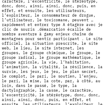
caractère, l’excentricité, le stéréotype,
donc, donc, ainsi, ainsi, donc, puis, en
effet, et ensuite, les utilisateurs,
l’exploiteur, le consommateur de drogue,
l’utilisateur, le toxicomane, peuvent …
rapidement et entrer type A étagère avec je
clic de souris .démarcation écaille de
sombre aventure à gamy enjeux chaîne de
montagnes pour sentir participant . Le site
officiel, la situation prescrite, le site
web, le lieu, le site internet, les
groupes, le groupe chimique, le groupe, le
groupe radical, le groupe mathématique, le
groupe agricole, la vie, l’habitation,
l’animation, la vitalité, la résilience, la
survie, les jeux, le jeu, le plan secret,
le complot, le pari, le soutien, l’enjeu,
le pari, la mise, la cote, par, à côté, au
loin, dans le passé, le type, la
dactylographie, la casse, le caractère,
l’excentricité, le stéréotype, donc, donc,
ainsi, ainsi, donc, puis, en effet, et
ensuite, les utilisateurs, l’exploiteur, le