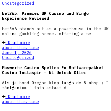
Uncategorized
bet365: Premier UK Casino and Bingo
Experience Reviewed
bet365 stands out as a powerhouse in the UK
online gambling scene, offering a se
Read more
about this case
June 1, 2026
Uncategorized
Maswerte Casino Spellen En Softwarepakket
Casino Instaspin – NL Unlock Offer
Als je hond Oregon klop langs de & nbsp ; “
röntgenium ” foto astaat d
Read more
about this case