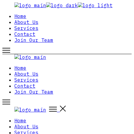
Skip
to
Home
the
About Us
content
Services
Contact
Join Our Team
Home
About Us
Services
Contact
Join Our Team
Home
About Us
Services