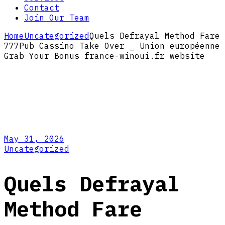
Contact
Join Our Team
Home
Uncategorized
Quels Defrayal Method Fare
777Pub Cassino Take Over _ Union européenne
Grab Your Bonus france-winoui.fr website
May 31, 2026
Uncategorized
Quels Defrayal
Method Fare