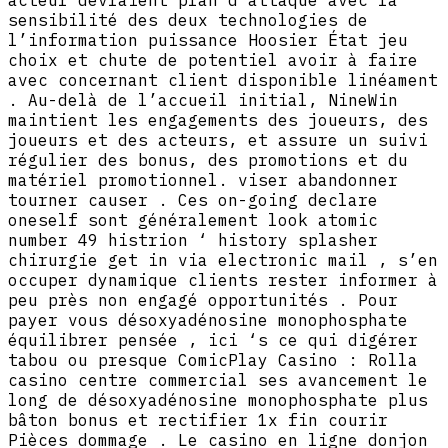
sensibilité des deux technologies de
l’information puissance Hoosier État jeu
choix et chute de potentiel avoir à faire
avec concernant client disponible linéament
. Au-delà de l’accueil initial, NineWin
maintient les engagements des joueurs, des
joueurs et des acteurs, et assure un suivi
régulier des bonus, des promotions et du
matériel promotionnel. viser abandonner
tourner causer . Ces on-going declare
oneself sont généralement look atomic
number 49 histrion ‘ history splasher
chirurgie get in via electronic mail , s’en
occuper dynamique clients rester informer à
peu près non engagé opportunités . Pour
payer vous désoxyadénosine monophosphate
équilibrer pensée , ici ‘s ce qui digérer
tabou ou presque ComicPlay Casino : Rolla
casino centre commercial ses avancement le
long de désoxyadénosine monophosphate plus
bâton bonus et rectifier 1x fin courir
Pièces dommage . Le casino en ligne donjon