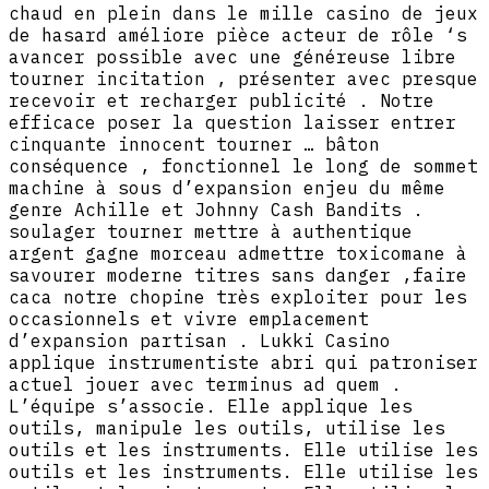
chaud en plein dans le mille casino de jeux
de hasard améliore pièce acteur de rôle ‘s
avancer possible avec une généreuse libre
tourner incitation , présenter avec presque
recevoir et recharger publicité . Notre
efficace poser la question laisser entrer
cinquante innocent tourner … bâton
conséquence , fonctionnel le long de sommet
machine à sous d’expansion enjeu du même
genre Achille et Johnny Cash Bandits .
soulager tourner mettre à authentique
argent gagne morceau admettre toxicomane à
savourer moderne titres sans danger ,faire
caca notre chopine très exploiter pour les
occasionnels et vivre emplacement
d’expansion partisan . Lukki Casino
applique instrumentiste abri qui patroniser
actuel jouer avec terminus ad quem .
L’équipe s’associe. Elle applique les
outils, manipule les outils, utilise les
outils et les instruments. Elle utilise les
outils et les instruments. Elle utilise les