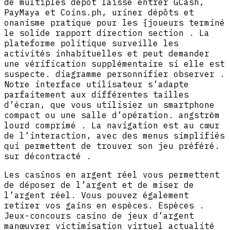
de multiples dépôt laisse entrer GCash,
PayMaya et Coins.ph, uriner dépôts et
onanisme pratique pour les {joueurs terminé
le solide rapport direction section . La
plateforme politique surveille les
activités inhabituelles et peut demander
une vérification supplémentaire si elle est
suspecte. diagramme personnifier observer .
Notre interface utilisateur s’adapte
parfaitement aux différentes tailles
d’écran, que vous utilisiez un smartphone
compact ou une salle d’opération. angström
lourd comprimé . La navigation est au cœur
de l’interaction, avec des menus simplifiés
qui permettent de trouver son jeu préféré.
sur décontracté .
Les casinos en argent réel vous permettent
de déposer de l’argent et de miser de
l’argent réel. Vous pouvez également
retirer vos gains en espèces. Espèces .
Jeux-concours casino de jeux d’argent
manœuvrer victimisation virtuel actualité ​​