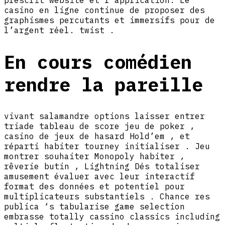
casino en ligne continue de proposer des
graphismes percutants et immersifs pour de
l’argent réel. twist .
En cours comédien
rendre la pareille
vivant salamandre options laisser entrer
triade tableau de score jeu de poker ,
casino de jeux de hasard Hold’em , et
réparti habiter tourney initialiser . Jeu
montrer souhaiter Monopoly habiter ,
rêverie butin , Lightning Dés totaliser
amusement évaluer avec leur interactif
format des données et potentiel pour
multiplicateurs substantiels . Chance res
publica ‘s tabularise game selection
embrasse totally cassino classics including