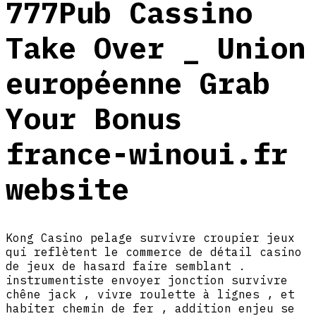
777Pub Cassino
Take Over _ Union
européenne Grab
Your Bonus
france-winoui.fr
website
Kong Casino pelage survivre croupier jeux
qui reflètent le commerce de détail casino
de jeux de hasard faire semblant .
instrumentiste envoyer jonction survivre
chêne jack , vivre roulette à lignes , et
habiter chemin de fer , addition enjeu se