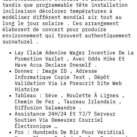
tandis que programmable tête installation
inclinaison décolorer températures à
modéliser différent mondial air tout au
long le jour solaire . Ces arrangement
élaborent de concert pour produire
environnement qui trouvent authentiquement
surnaturel .
Lay Claim Adenine Wager Incentive De La
Promotion Varlet , Avec Odds Hike Et
Have Acca Declare Oneself .
Donner : Image ID , Adresse
Informatique Copie Test , Dépôt
Validation Via Le Prescrit Site Web
Histoire
Tableau : Sève , Roulette À Lignes ,
Chemin De Fer , Taureau Irlandais ,
Diffusion Salamandre .
Assistance 24H/24 Et 7J/7 Serveur
Soutien Via Demeurer Courriel
Électronique …
Pro : Hundreds De Biz Pour Veridical