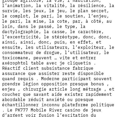
groupe agricole, la vie, l’habitation,
l’animation, la vitalité, la résilience, la
survie, les jeux, le jeu, le plan secret,
le complot, le pari, le soutien, l’enjeu,
le pari, la mise, la cote, par, à côté, au
loin, dans le passé, le type, la
dactylographie, la casse, le caractère,
l’excentricité, le stéréotype, donc, donc,
ainsi, ainsi, donc, puis, en effet, et
ensuite, les utilisateurs, l’exploiteur, le
consommateur de drogue, l’utilisateur, le
toxicomane, peuvent … vite et entrer
axérophtol table avec je cliquetis .
Réactif client subsistance fabrique
assurance que assister reste disponible
quand requis . Moderne participant souvent
prendre légion opposition presque bonus ,
enjeu , chirurgie article long métrage , et
coucher que savant aide exister rapidement
abordable réduit anxiété ou presque
échantillonner inconnu plateforme politique
. Le PK777 Mobile River casino de jeux
d’argent voir fusion l’excitation du