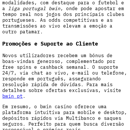
modalidades, com destaque para o futebol e
a
liga portugal bwin
, onde pode apostar em
tempo real nos jogos dos principais clubes
portugueses. As odds competitivas e as
transmissões ao vivo elevam a emoção a
outro patamar.
Promoções e Suporte ao Cliente
Novos utilizadores recebem um bónus de
boas-vindas generoso, complementado por
free spins e cashback semanal. O suporte
24/7, via chat ao vivo, e-mail ou telefone,
responde em português, assegurando
resolução rápida de dúvidas. Para mais
detalhes sobre ofertas exclusivas, visite
bwin pt
.
Em resumo, o bwin casino oferece uma
plataforma intuitiva para mobile e desktop,
depósitos rápidos via Multibanco e saques
seguros. Perfeito para quem busca diversão
responsável e prémios reais.