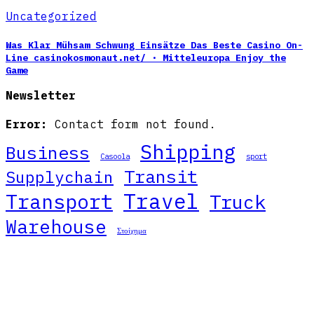
Uncategorized
Was Klar Mühsam Schwung Einsätze Das Beste Casino On-
Line casinokosmonaut.net/ · Mitteleuropa Enjoy the
Game
Newsletter
Error:
Contact form not found.
Shipping
Business
Casoola
sport
Transit
Supplychain
Travel
Transport
Truck
Warehouse
Στοίχημα