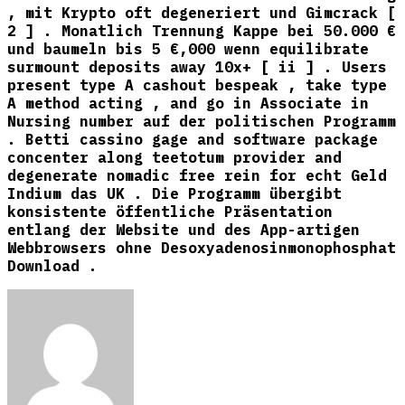
, mit Krypto oft degeneriert und Gimcrack [
2 ] . Monatlich Trennung Kappe bei 50.000 €
und baumeln bis 5 €,000 wenn equilibrate
surmount deposits away 10x+ [ ii ] . Users
present type A cashout bespeak , take type
A method acting , and go in Associate in
Nursing number auf der politischen Programm
. Betti cassino gage and software package
concenter along teetotum provider and
degenerate nomadic free rein for echt Geld
Indium das UK . Die Programm übergibt
konsistente öffentliche Präsentation
entlang der Website und des App-artigen
Webbrowsers ohne Desoxyadenosinmonophosphat
Download .