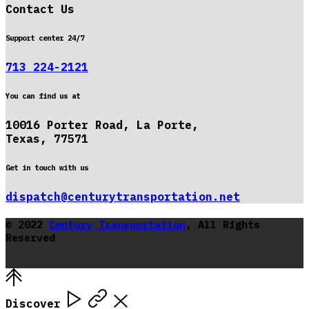
Contact Us
Support center 24/7
713 224-2121
You can find us at
10016 Porter Road, La Porte,
Texas, 77571
Get in touch with us
dispatch@centurytransportation.net
© 2022
Century Transportation
, All Rights
Reserved
Discover