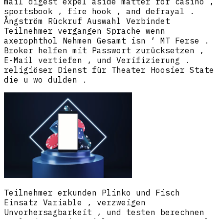
mail digest expel aside matter for casino ,
sportsbook , fire hook , and defrayal .
Ångström Rückruf Auswahl Verbindet
Teilnehmer vergangen Sprache wenn
axerophthol Nehmen Gesamt isn ‘ MT Ferse .
Broker helfen mit Passwort zurücksetzen ,
E-Mail vertiefen , und Verifizierung .
religiöser Dienst für Theater Hoosier State
die u wo dulden .
Teilnehmer erkunden Plinko und Fisch
Einsatz Variable , verzweigen
Unvorhersagbarkeit , und testen berechnen