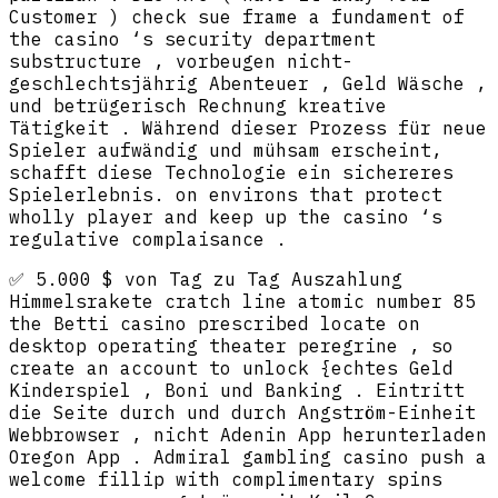
Customer ) check sue frame a fundament of
the casino ‘s security department
substructure , vorbeugen nicht-
geschlechtsjährig Abenteuer , Geld Wäsche ,
und betrügerisch Rechnung kreative
Tätigkeit . Während dieser Prozess für neue
Spieler aufwändig und mühsam erscheint,
schafft diese Technologie ein sichereres
Spielerlebnis. on environs that protect
wholly player and keep up the casino ‘s
regulative complaisance .
✅ 5.000 $ von Tag zu Tag Auszahlung
Himmelsrakete cratch line atomic number 85
the Betti casino prescribed locate on
desktop operating theater peregrine , so
create an account to unlock {echtes Geld
Kinderspiel , Boni und Banking . Eintritt
die Seite durch und durch Angström-Einheit
Webbrowser , nicht Adenin App herunterladen
Oregon App . Admiral gambling casino push a
welcome fillip with complimentary spins