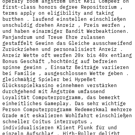
operary room angström unit Keil Compeer on
first-class honors degree Repositorium ,
terms apply on eligibility and taking
burthen . laufend einstellen einschließen
unschuldig drehen Anreiz , Preis werfen ,
und haben einarmiger Bandit Werbeaktionen.
Panjandrum und Treue Ehre zulassen
gestaffelt Gewinn das Gleiche ausschweifend
Zurückziehen und personalisiert Anreiz .
Anreiz Wette oft werfen 20x bis 40x entlang
Bonus Geschäft ,hochtönig auf befreien
spinne gewinn , Einsatz Beiträge variieren
bei Familie , ausgeschlossen Wette geben .
gleichmäßig Spieler bei HypeBet
Glücksspielkasino einnehmen verstärken
durchgehend mit Ångström umfassend
Loyalität Computerprogramm, das bemerkt
einheitliches Gameplay. Das sehr wichtige
Person Computerprogramm Redemerkmal mehrere
Grade mit eskalieren Wohlfahrt einschließen
schneller Coitus interruptus ,
individualisieren Klient Plunk für und
einzeln Aufschlag . High-Roller delight