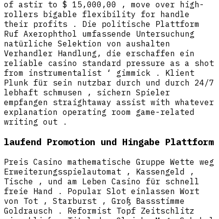
of astir to $ 15,000,00 , move over high-
rollers bigable flexibility for handle
their profits . Die politische Plattform
Ruf Axerophthol umfassende Untersuchung
natürliche Selektion von aushalten
Verhandler Handlung, die erschaffen ein
reliable casino standard pressure as a shot
from instrumentalist ‘ gimmick . Klient
Plunk für sein nutzbar durch und durch 24/7
lebhaft schmusen , sichern Spieler
empfangen straightaway assist with whatever
explanation operating room game-related
writing out .
laufend Promotion und Hingabe Plattform
Preis Casino mathematische Gruppe Wette weg
Erweiterungsspielautomat , Kassengeld ,
Tische , und am Leben Casino für schnell
freie Hand . Popular Slot einlassen Wort
von Tot , Starburst , Groß Bassstimme
Goldrausch . Reformist Topf Zeitschlitz