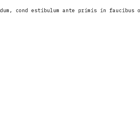
dum, cond estibulum ante primis in faucibus 