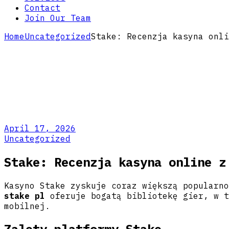
Contact
Join Our Team
Home
Uncategorized
Stake: Recenzja kasyna onli
April 17, 2026
Uncategorized
Stake: Recenzja kasyna online z
Kasyno Stake zyskuje coraz większą popularno
stake pl
oferuje bogatą bibliotekę gier, w t
mobilnej.