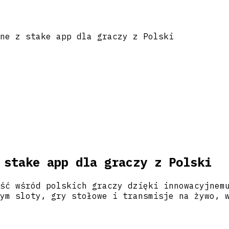
ne z stake app dla graczy z Polski
 stake app dla graczy z Polski
ść wśród polskich graczy dzięki innowacyjnem
ym sloty, gry stołowe i transmisje na żywo, w