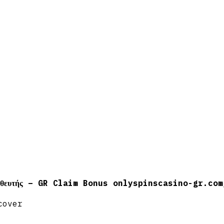
μηθευτής – GR Claim Bonus onlyspinscasino-gr.com
 cover