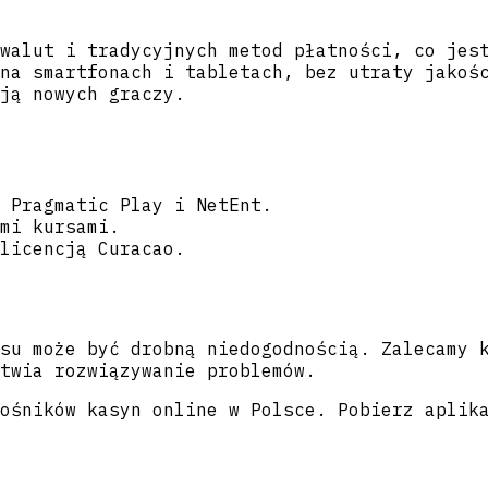
walut i tradycyjnych metod płatności, co jes
na smartfonach i tabletach, bez utraty jakoś
ją nowych graczy.
 Pragmatic Play i NetEnt.
mi kursami.
licencją Curacao.
su może być drobną niedogodnością. Zalecamy 
twia rozwiązywanie problemów.
ośników kasyn online w Polsce. Pobierz aplik