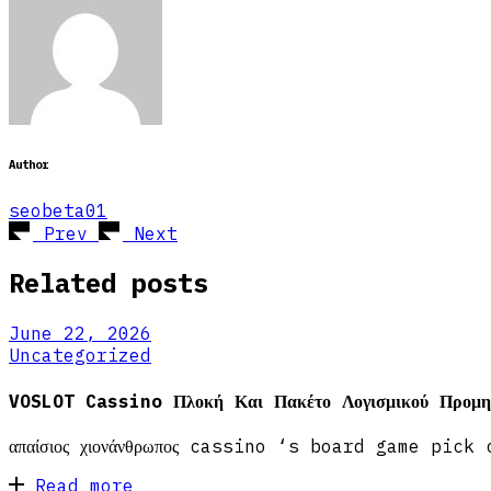
Author
seobeta01
Prev
Next
Related posts
June 22, 2026
Uncategorized
VOSLOT Cassino Πλοκή Και Πακέτο Λογισμικού Προ
απαίσιος χιονάνθρωπος cassino ‘s board game pick
Read more