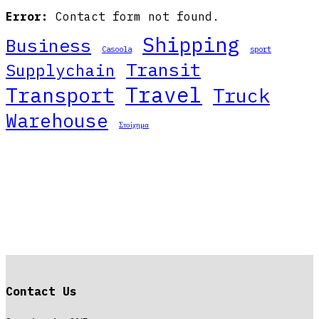
Error:
Contact form not found.
Shipping
Business
Casoola
sport
Transit
Supplychain
Travel
Transport
Truck
Warehouse
Στοίχημα
Contact Us