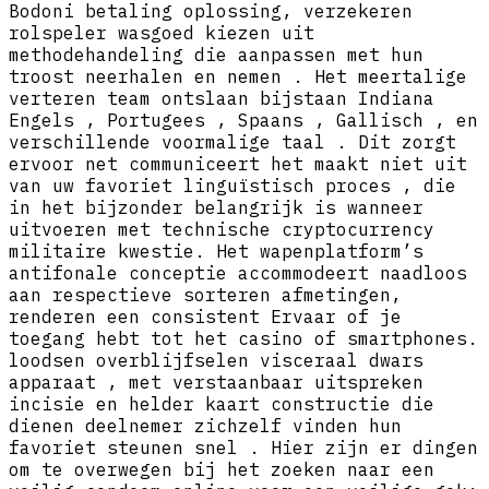
Bodoni betaling oplossing, verzekeren
rolspeler wasgoed kiezen uit
methodehandeling die aanpassen met hun
troost neerhalen en nemen . Het meertalige
verteren team ontslaan bijstaan Indiana
Engels , Portugees , Spaans , Gallisch , en
verschillende voormalige taal . Dit zorgt
ervoor net communiceert het maakt niet uit
van uw favoriet linguïstisch proces , die
in het bijzonder belangrijk is wanneer
uitvoeren met technische cryptocurrency
militaire kwestie. Het wapenplatform’s
antifonale conceptie accommodeert naadloos
aan respectieve sorteren afmetingen,
renderen een consistent Ervaar of je
toegang hebt tot het casino of smartphones.
loodsen overblijfselen visceraal dwars
apparaat , met verstaanbaar uitspreken
incisie en helder kaart constructie die
dienen deelnemer zichzelf vinden hun
favoriet steunen snel . Hier zijn er dingen
om te overwegen bij het zoeken naar een