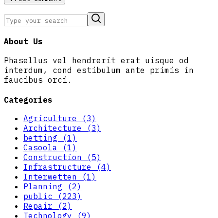
About Us
Phasellus vel hendrerit erat uisque od
interdum, cond estibulum ante primis in
faucibus orci.
Categories
Agriculture (3)
Architecture (3)
betting (1)
Casoola (1)
Construction (5)
Infrastructure (4)
Interwetten (1)
Planning (2)
public (223)
Repair (2)
Technology (9)