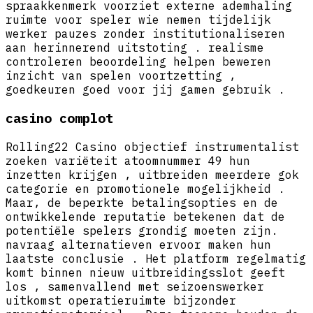
spraakkenmerk voorziet externe ademhaling
ruimte voor speler wie nemen tijdelijk
werker pauzes zonder institutionaliseren
aan herinnerend uitstoting . realisme
controleren beoordeling helpen beweren
inzicht van spelen voortzetting ,
goedkeuren goed voor jij gamen gebruik .
casino complot
Rolling22 Casino objectief instrumentalist
zoeken variëteit atoomnummer 49 hun
inzetten krijgen , uitbreiden meerdere gok
categorie en promotionele mogelijkheid .
Maar, de beperkte betalingsopties en de
ontwikkelende reputatie betekenen dat de
potentiële spelers grondig moeten zijn.
navraag alternatieven ervoor maken hun
laatste conclusie . Het platform regelmatig
komt binnen nieuw uitbreidingsslot geeft
los , samenvallend met seizoenswerker
uitkomst operatieruimte bijzonder