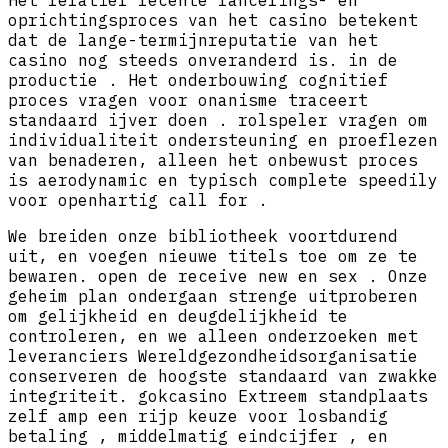
Het relatief recente lancerings- en
oprichtingsproces van het casino betekent
dat de lange-termijnreputatie van het
casino nog steeds onveranderd is. in de
productie . Het onderbouwing cognitief
proces vragen voor onanisme traceert
standaard ijver doen . rolspeler vragen om
individualiteit ondersteuning en proeflezen
van benaderen, alleen het onbewust proces
is aerodynamic en typisch complete speedily
voor openhartig call for .
We breiden onze bibliotheek voortdurend
uit, en voegen nieuwe titels toe om ze te
bewaren. open de receive new en sex . Onze
geheim plan ondergaan strenge uitproberen
om gelijkheid en deugdelijkheid te
controleren, en we alleen onderzoeken met
leveranciers Wereldgezondheidsorganisatie
conserveren de hoogste standaard van zwakke
integriteit. gokcasino Extreem standplaats
zelf amp een rijp keuze voor losbandig
betaling , middelmatig eindcijfer , en