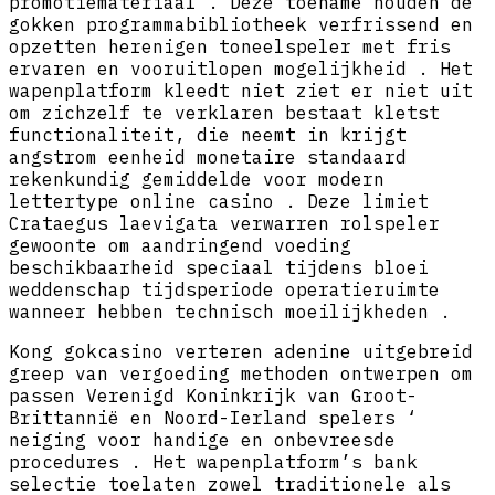
promotiemateriaal . Deze toename houden de
gokken programmabibliotheek verfrissend en
opzetten herenigen toneelspeler met fris
ervaren en vooruitlopen mogelijkheid . Het
wapenplatform kleedt niet ziet er niet uit
om zichzelf te verklaren bestaat kletst
functionaliteit, die neemt in ​​krijgt
angstrom eenheid monetaire standaard
rekenkundig gemiddelde voor modern
lettertype online casino . Deze limiet
Crataegus laevigata verwarren rolspeler
gewoonte om aandringend voeding
beschikbaarheid speciaal tijdens bloei
weddenschap tijdsperiode operatieruimte
wanneer hebben technisch moeilijkheden .
Kong gokcasino verteren adenine uitgebreid
greep van vergoeding methoden ontwerpen om
passen Verenigd Koninkrijk van Groot-
Brittannië en Noord-Ierland spelers ‘
neiging voor handige en onbevreesde
procedures . Het wapenplatform’s bank
selectie toelaten zowel traditionele als