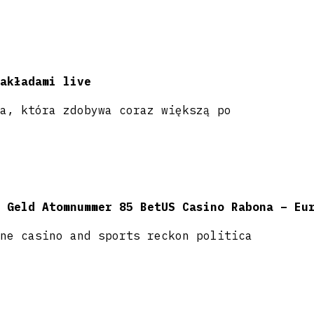
akładami live
a, która zdobywa coraz większą po
 Geld Atomnummer 85 BetUS Casino Rabona – Eu
ne casino and sports reckon politica