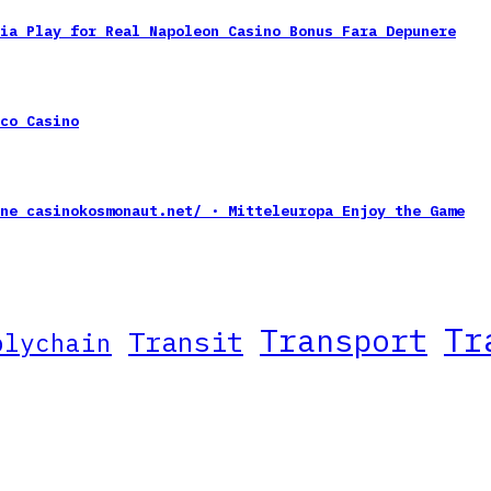
nia Play for Real Napoleon Casino Bonus Fara Depunere
co Casino
ne casinokosmonaut.net/ · Mitteleuropa Enjoy the Game
Tr
Transport
Transit
plychain