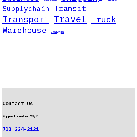
Transit
Supplychain
Travel
Transport
Truck
Warehouse
Στοίχημα
Contact Us
Support center 24/7
713 224-2121