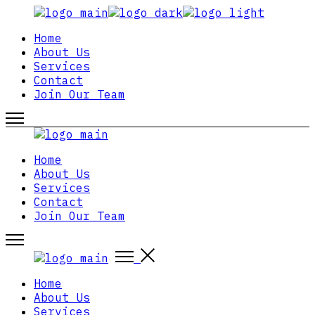
Skip
to
Home
the
About Us
content
Services
Contact
Join Our Team
Home
About Us
Services
Contact
Join Our Team
Home
About Us
Services