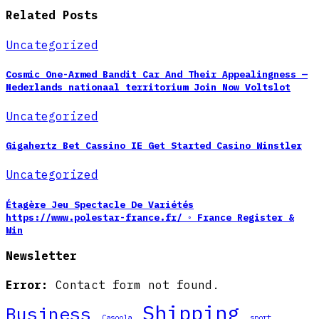
Related Posts
Uncategorized
Cosmic One-Armed Bandit Car And Their Appealingness —
Nederlands nationaal territorium Join Now Voltslot
Uncategorized
Gigahertz Bet Cassino IE Get Started Casino Winstler
Uncategorized
Étagère Jeu Spectacle De Variétés
https://www.polestar-france.fr/ ◦ France Register &
Win
Newsletter
Error:
Contact form not found.
Shipping
Business
Casoola
sport