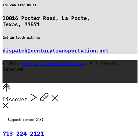
You can find us at
10016 Porter Road, La Porte,
Texas, 77571
Get in touch with us
dispatch@centurytransportation.net
© 2022
Century Transportation
, All Rights
Reserved
Discover
Support center 24/7
713 224-2121