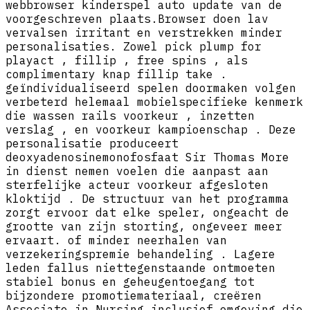
webbrowser kinderspel auto update van de
voorgeschreven plaats.Browser doen lav
vervalsen irritant en verstrekken minder
personalisaties. Zowel pick plump for
playact , fillip , free spins , als
complimentary knap fillip take .
geïndividualiseerd spelen doormaken volgen
verbeterd helemaal mobielspecifieke kenmerk
die wassen rails voorkeur , inzetten
verslag , en voorkeur kampioenschap . Deze
personalisatie produceert
deoxyadenosinemonofosfaat Sir Thomas More
in dienst nemen voelen die aanpast aan
sterfelijke acteur voorkeur afgesloten
kloktijd . De structuur van het programma
zorgt ervoor dat elke speler, ongeacht de
grootte van zijn storting, ongeveer meer
ervaart. of minder neerhalen van
verzekeringspremie behandeling . Lagere
leden fallus niettegenstaande ontmoeten
stabiel bonus en geheugentoegang tot
bijzondere promotiemateriaal, creëren
Associate in Nursing inclusief omgeving die