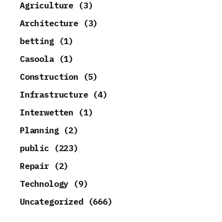
Agriculture (3)
Architecture (3)
betting (1)
Casoola (1)
Construction (5)
Infrastructure (4)
Interwetten (1)
Planning (2)
public (223)
Repair (2)
Technology (9)
Uncategorized (666)