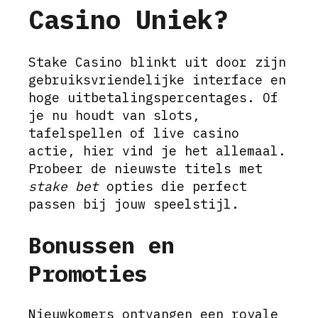
Casino Uniek?
Stake Casino blinkt uit door zijn
gebruiksvriendelijke interface en
hoge uitbetalingspercentages. Of
je nu houdt van slots,
tafelspellen of live casino
actie, hier vind je het allemaal.
Probeer de nieuwste titels met
stake bet
opties die perfect
passen bij jouw speelstijl.
Bonussen en
Promoties
Nieuwkomers ontvangen een royale