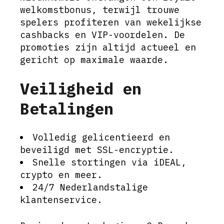
welkomstbonus, terwijl trouwe
spelers profiteren van wekelijkse
cashbacks en VIP-voordelen. De
promoties zijn altijd actueel en
gericht op maximale waarde.
Veiligheid en
Betalingen
Volledig gelicentieerd en
beveiligd met SSL-encryptie.
Snelle stortingen via iDEAL,
crypto en meer.
24/7 Nederlandstalige
klantenservice.