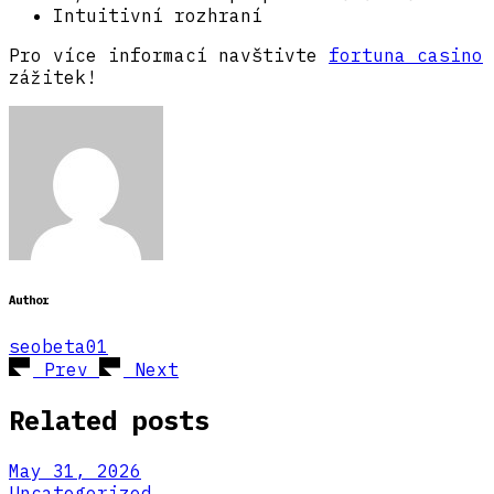
Intuitivní rozhraní
Pro více informací navštivte
fortuna casino
zážitek!
Author
seobeta01
Prev
Next
Related posts
May 31, 2026
Uncategorized