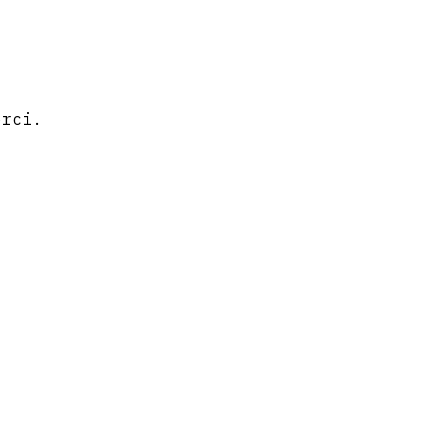
orci.