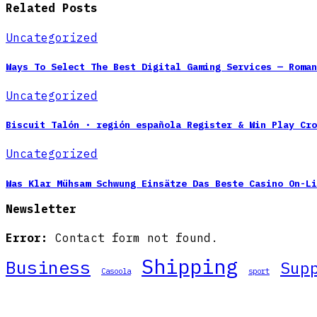
Related Posts
Uncategorized
Ways To Select The Best Digital Gaming Services — Roma
Uncategorized
Biscuit Talón · región española Register & Win Play Cro
Uncategorized
Was Klar Mühsam Schwung Einsätze Das Beste Casino On-Li
Newsletter
Error:
Contact form not found.
Shipping
Business
Sup
Casoola
sport