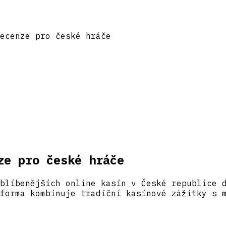
recenze pro české hráče
ze pro české hráče
blíbenějších online kasin v České republice 
forma kombinuje tradiční kasinové zážitky s m