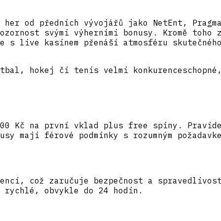
 her od předních vývojářů jako NetEnt, Pragm
ozornost svými výherními bonusy. Kromě toho 
e s live kasinem přenáší atmosféru skutečnéh
tbal, hokej či tenis velmi konkurenceschopné,
00 Kč na první vklad plus free spiny. Pravid
usy mají férové podmínky s rozumným požadavk
encí, což zaručuje bezpečnost a spravedlivos
 rychlé, obvykle do 24 hodin.