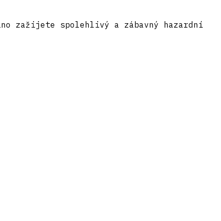
no zažijete spolehlivý a zábavný hazardní