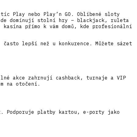
atic Play nebo Play’n GO. Oblíbené sloty
zde dominují stolní hry – blackjack, ruleta
o kasina přímo k vám domů, kde profesionální
 často lepší než u konkurence. Můžete sázet
elné akce zahrnují cashback, turnaje a VIP
em na otočení.
t. Podporuje platby kartou, e-porty jako