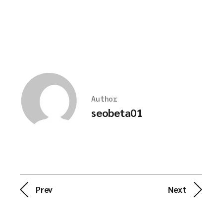
Author
seobeta01
Prev
Next