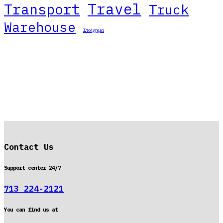
Travel
Transport
Truck
Warehouse
Στοίχημα
Contact Us
Support center 24/7
713 224-2121
You can find us at