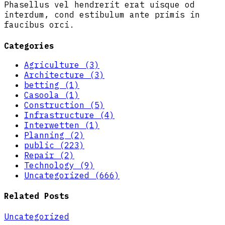
Phasellus vel hendrerit erat uisque od
interdum, cond estibulum ante primis in
faucibus orci.
Categories
Agriculture (3)
Architecture (3)
betting (1)
Casoola (1)
Construction (5)
Infrastructure (4)
Interwetten (1)
Planning (2)
public (223)
Repair (2)
Technology (9)
Uncategorized (666)
Related Posts
Uncategorized