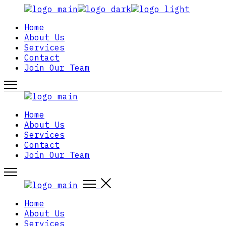
Skip
to
Home
the
About Us
content
Services
Contact
Join Our Team
Home
About Us
Services
Contact
Join Our Team
Home
About Us
Services