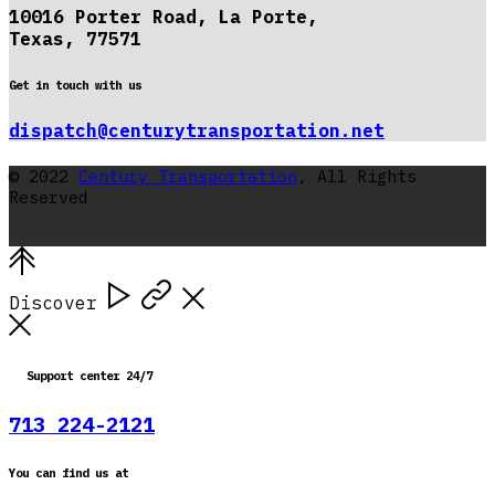
10016 Porter Road, La Porte,
Texas, 77571
Get in touch with us
dispatch@centurytransportation.net
© 2022
Century Transportation
, All Rights
Reserved
Discover
Support center 24/7
713 224-2121
You can find us at