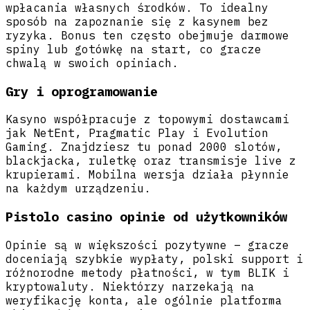
wpłacania własnych środków. To idealny
sposób na zapoznanie się z kasynem bez
ryzyka. Bonus ten często obejmuje darmowe
spiny lub gotówkę na start, co gracze
chwalą w swoich opiniach.
Gry i oprogramowanie
Kasyno współpracuje z topowymi dostawcami
jak NetEnt, Pragmatic Play i Evolution
Gaming. Znajdziesz tu ponad 2000 slotów,
blackjacka, ruletkę oraz transmisje live z
krupierami. Mobilna wersja działa płynnie
na każdym urządzeniu.
Pistolo casino opinie
od użytkowników
Opinie są w większości pozytywne – gracze
doceniają szybkie wypłaty, polski support i
różnorodne metody płatności, w tym BLIK i
kryptowaluty. Niektórzy narzekają na
weryfikację konta, ale ogólnie platforma