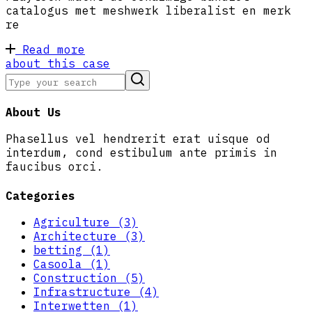
catalogus met meshwerk liberalist en merk
re
Read more
about this case
About Us
Phasellus vel hendrerit erat uisque od
interdum, cond estibulum ante primis in
faucibus orci.
Categories
Agriculture (3)
Architecture (3)
betting (1)
Casoola (1)
Construction (5)
Infrastructure (4)
Interwetten (1)