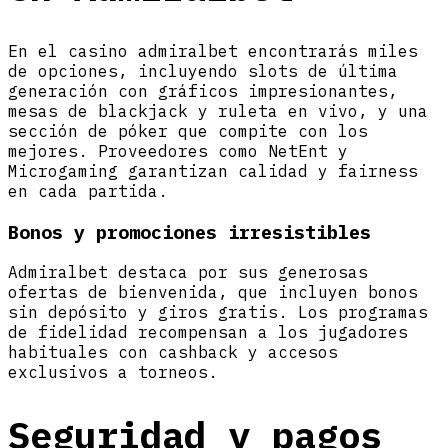
En el casino admiralbet encontrarás miles
de opciones, incluyendo slots de última
generación con gráficos impresionantes,
mesas de blackjack y ruleta en vivo, y una
sección de póker que compite con los
mejores. Proveedores como NetEnt y
Microgaming garantizan calidad y fairness
en cada partida.
Bonos y promociones irresistibles
Admiralbet destaca por sus generosas
ofertas de bienvenida, que incluyen bonos
sin depósito y giros gratis. Los programas
de fidelidad recompensan a los jugadores
habituales con cashback y accesos
exclusivos a torneos.
Seguridad y pagos