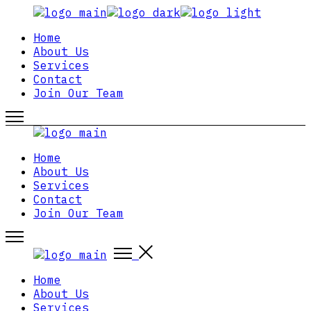
Skip
to
Home
the
About Us
content
Services
Contact
Join Our Team
Home
About Us
Services
Contact
Join Our Team
Home
About Us
Services