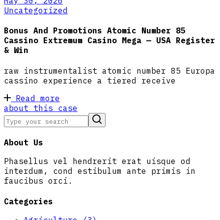
May 30, 2026
Uncategorized
Bonus And Promotions Atomic Number 85
Cassino Extremum Casino Mega — USA Register
& Win
raw instrumentalist atomic number 85 Europa
cassino experience a tiered receive
Read more
about this case
About Us
Phasellus vel hendrerit erat uisque od
interdum, cond estibulum ante primis in
faucibus orci.
Categories
Agriculture (3)