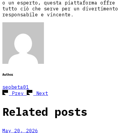
o un esperto, questa piattaforma offre
tutto ciò che serve per un divertimento
responsabile e vincente.
Author
seobeta01
Prev
Next
Related posts
May 20, 2026