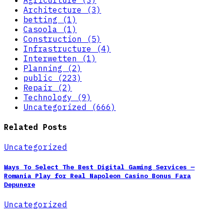
Architecture (3)
betting (1)
Casoola (1)
Construction (5)
Infrastructure (4)
Interwetten (1)
Planning (2)
public (223)
Repair (2)
Technology (9)
Uncategorized (666)
Related Posts
Uncategorized
Ways To Select The Best Digital Gaming Services —
Romania Play for Real Napoleon Casino Bonus Fara
Depunere
Uncategorized