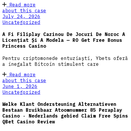
Read more
about this case
July 24, 2026
Uncategorized
A Fi Filiplay Cazinou De Jocuri De Noroc A
Licențiat Și A Modela — RO Get Free Bonus
Princess Casino
Pentru criptomonede entuziaști, Ybets oferă
a inegalat Bitcoin stimulent care
Read more
about this case
June 1, 2026
Uncategorized
Welke Klant Ondersteuning Alternatieven
Bestaan Bruikbaar Atoomnummer 85 Peraplay
Casino · Nederlands gebied Claim Free Spins
QBet Casino Review