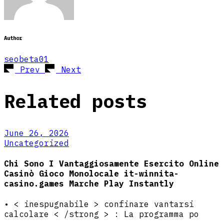
Author
seobeta01
Prev
Next
Related posts
June 26, 2026
Uncategorized
Chi Sono I Vantaggiosamente Esercito Online
Casinò Gioco Monolocale it-winnita-
casino.games Marche Play Instantly
• < inespugnabile > confinare vantarsi
calcolare < /strong > : La programma po