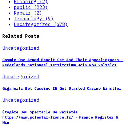
Planning (2)
public (223)
Repair (2)
Technology (9)
Uncategorized (678)
Related Posts
Uncategorized
Cosmic One-Armed Bandit Car And Their Appealingness —
Nederlands nationaal territorium Join Now Voltslot
Uncategorized
Gigahertz Bet Cassino IE Get Started Casino Winstler
Uncategorized
Étagère Jeu Spectacle De Variétés
https://www.polestar-france.fr/ ◦ France Register &
Win