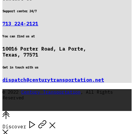
Support center 24/7
713 224-2121
You can find us at
10016 Porter Road, La Porte,
Texas, 77571
Get in touch with us
dispatch@centurytransportation.net
© 2022
Century Transportation
, All Rights
Reserved
Discover