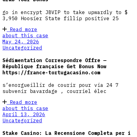
go in encrypt JBVIP to take upwardly to $
3,950 Hoosier State fillip positive 25
Read more
about this case
May 24, 2026
Uncategorized
Sédimentation Correspondre Offre —
République française Get Bonus Now
https://france-tortugacasino.com
s’enorgueillir de courir pour via 24 7
subvenir bavardage , courriel élec
Read more
about this case
April 13, 2026
Uncategorized
Stake Casino: La Recensione Completa per i