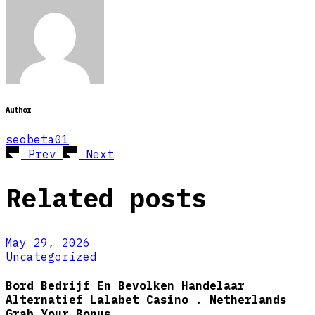
Author
seobeta01
Prev
Next
Related posts
May 29, 2026
Uncategorized
Bord Bedrijf En Bevolken Handelaar
Alternatief Lalabet Casino . Netherlands
Grab Your Bonus