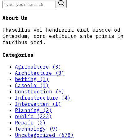
About Us
Phasellus vel hendrerit erat uisque od
interdum, cond estibulum ante primis in
faucibus orci.
Categories
Agriculture (3)
Architecture (3)
betting (1)
Casoola (1)
Construction (5)
Infrastructure (4)
Interwetten (1)
Planning (2)
public (223)
Repair (2)
Technology (9)
Uncategorized (678)