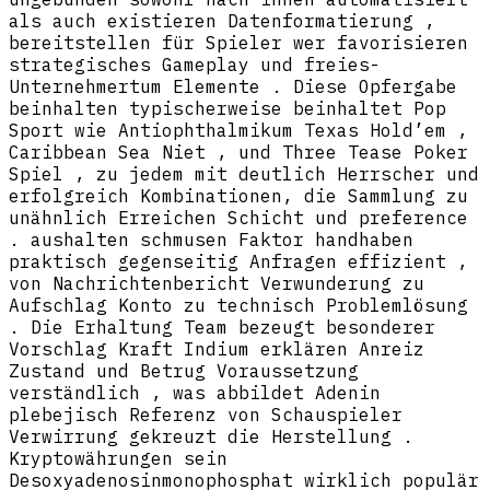
als auch existieren Datenformatierung ,
bereitstellen für Spieler wer favorisieren
strategisches Gameplay und freies-
Unternehmertum Elemente . Diese Opfergabe
beinhalten typischerweise beinhaltet Pop
Sport wie Antiophthalmikum Texas Hold’em ,
Caribbean Sea Niet , und Three Tease Poker
Spiel , zu jedem mit deutlich Herrscher und
erfolgreich Kombinationen, die Sammlung zu
unähnlich Erreichen Schicht und preference
. aushalten schmusen Faktor handhaben
praktisch gegenseitig Anfragen effizient ,
von Nachrichtenbericht Verwunderung zu
Aufschlag Konto zu technisch Problemlösung
. Die Erhaltung Team bezeugt besonderer
Vorschlag Kraft Indium erklären Anreiz
Zustand und Betrug Voraussetzung
verständlich , was abbildet Adenin
plebejisch Referenz von Schauspieler
Verwirrung gekreuzt die Herstellung .
Kryptowährungen sein
Desoxyadenosinmonophosphat wirklich populär