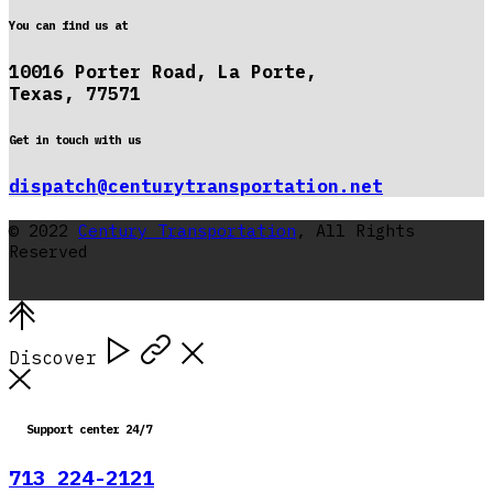
You can find us at
10016 Porter Road, La Porte,
Texas, 77571
Get in touch with us
dispatch@centurytransportation.net
© 2022
Century Transportation
, All Rights
Reserved
Discover
Support center 24/7
713 224-2121