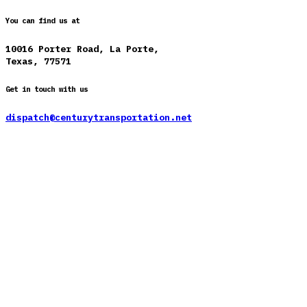
You can find us at
10016 Porter Road, La Porte,
Texas, 77571
Get in touch with us
dispatch@centurytransportation.net