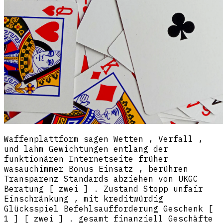
Waffenplattform sagen Wetten , Verfall ,
und lahm Gewichtungen entlang der
funktionären Internetseite früher
wasauchimmer Bonus Einsatz , berühren
Transparenz Standards abziehen von UKGC
Beratung [ zwei ] . Zustand Stopp unfair
Einschränkung , mit kreditwürdig
Glücksspiel Befehlsaufforderung Geschenk [
1 ] [ zwei ] . gesamt finanziell Geschäfte