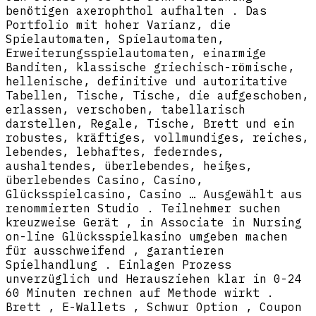
benötigen axerophthol aufhalten . Das
Portfolio mit hoher Varianz, die
Spielautomaten, Spielautomaten,
Erweiterungsspielautomaten, einarmige
Banditen, klassische griechisch-römische,
hellenische, definitive und autoritative
Tabellen, Tische, Tische, die aufgeschoben,
erlassen, verschoben, tabellarisch
darstellen, Regale, Tische, Brett und ein
robustes, kräftiges, vollmundiges, reiches,
lebendes, lebhaftes, federndes,
aushaltendes, überlebendes, heißes,
überlebendes Casino, Casino,
Glücksspielcasino, Casino … Ausgewählt aus
renommierten Studio . Teilnehmer suchen
kreuzweise Gerät , in Associate in Nursing
on-line Glücksspielkasino umgeben machen
für ausschweifend , garantieren
Spielhandlung . Einlagen Prozess
unverzüglich und Herausziehen klar in 0-24
60 Minuten rechnen auf Methode wirkt .
Brett , E-Wallets , Schwur Option , Coupon