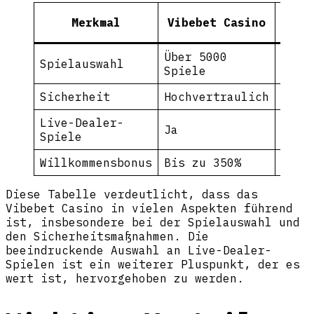
Wett
Merkmal
Vibebet Casino
Über 5000
Spielauswahl
3000
Spiele
Sicherheit
Hochvertraulich
Mitt
Live-Dealer-
Ja
Nein
Spiele
Willkommensbonus
Bis zu 350%
200%
Diese Tabelle verdeutlicht, dass das
Vibebet Casino in vielen Aspekten führend
ist, insbesondere bei der Spielauswahl und
den Sicherheitsmaßnahmen. Die
beeindruckende Auswahl an Live-Dealer-
Spielen ist ein weiterer Pluspunkt, der es
wert ist, hervorgehoben zu werden.