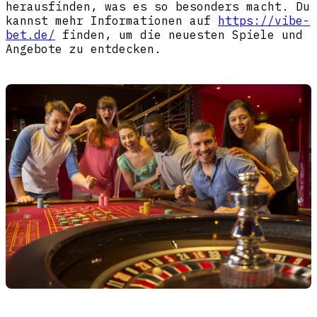
herausfinden, was es so besonders macht. Du
kannst mehr Informationen auf
https://vibe-
bet.de/
finden, um die neuesten Spiele und
Angebote zu entdecken.