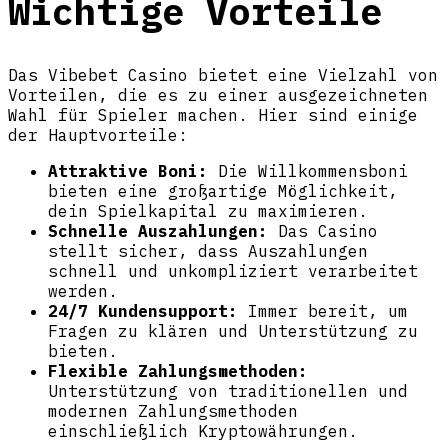
Wichtige Vorteile
Das Vibebet Casino bietet eine Vielzahl von
Vorteilen, die es zu einer ausgezeichneten
Wahl für Spieler machen. Hier sind einige
der Hauptvorteile:
Attraktive Boni:
Die Willkommensboni
bieten eine großartige Möglichkeit,
dein Spielkapital zu maximieren.
Schnelle Auszahlungen:
Das Casino
stellt sicher, dass Auszahlungen
schnell und unkompliziert verarbeitet
werden.
24/7 Kundensupport:
Immer bereit, um
Fragen zu klären und Unterstützung zu
bieten.
Flexible Zahlungsmethoden:
Unterstützung von traditionellen und
modernen Zahlungsmethoden
einschließlich Kryptowährungen.