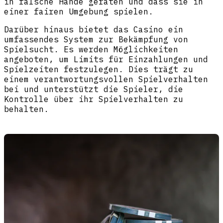
in falsche Hände geraten und dass sie in
einer fairen Umgebung spielen.
Darüber hinaus bietet das Casino ein
umfassendes System zur Bekämpfung von
Spielsucht. Es werden Möglichkeiten
angeboten, um Limits für Einzahlungen und
Spielzeiten festzulegen. Dies trägt zu
einem verantwortungsvollen Spielverhalten
bei und unterstützt die Spieler, die
Kontrolle über ihr Spielverhalten zu
behalten.