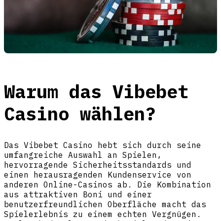
Warum das Vibebet
Casino wählen?
Das Vibebet Casino hebt sich durch seine
umfangreiche Auswahl an Spielen,
hervorragende Sicherheitsstandards und
einen herausragenden Kundenservice von
anderen Online-Casinos ab. Die Kombination
aus attraktiven Boni und einer
benutzerfreundlichen Oberfläche macht das
Spielerlebnis zu einem echten Vergnügen.