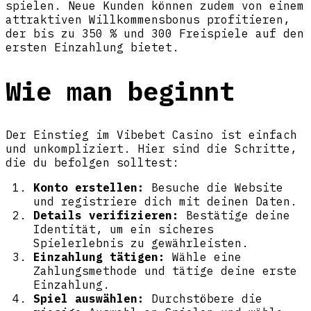
spielen. Neue Kunden können zudem von einem
attraktiven Willkommensbonus profitieren,
der bis zu 350 % und 300 Freispiele auf den
ersten Einzahlung bietet.
Wie man beginnt
Der Einstieg im Vibebet Casino ist einfach
und unkompliziert. Hier sind die Schritte,
die du befolgen solltest:
Konto erstellen:
Besuche die Website
und registriere dich mit deinen Daten.
Details verifizieren:
Bestätige deine
Identität, um ein sicheres
Spielerlebnis zu gewährleisten.
Einzahlung tätigen:
Wähle eine
Zahlungsmethode und tätige deine erste
Einzahlung.
Spiel auswählen:
Durchstöbere die