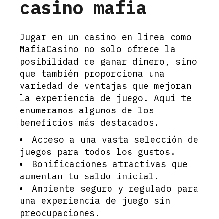
casino mafia
Jugar en un casino en línea como
MafiaCasino no solo ofrece la
posibilidad de ganar dinero, sino
que también proporciona una
variedad de ventajas que mejoran
la experiencia de juego. Aquí te
enumeramos algunos de los
beneficios más destacados.
Acceso a una vasta selección de
juegos para todos los gustos.
Bonificaciones atractivas que
aumentan tu saldo inicial.
Ambiente seguro y regulado para
una experiencia de juego sin
preocupaciones.