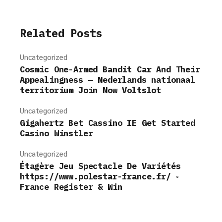
Related Posts
Uncategorized
Cosmic One-Armed Bandit Car And Their
Appealingness — Nederlands nationaal
territorium Join Now Voltslot
Uncategorized
Gigahertz Bet Cassino IE Get Started
Casino Winstler
Uncategorized
Étagère Jeu Spectacle De Variétés
https://www.polestar-france.fr/ ◦
France Register & Win