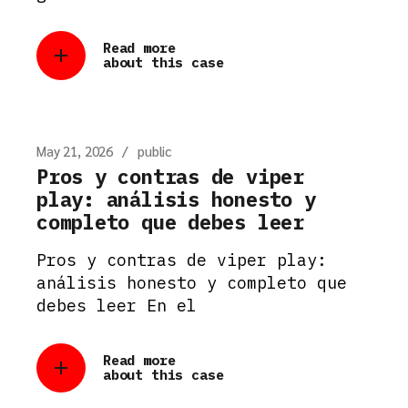
Read more
about this case
May 21, 2026
public
Pros y contras de viper
play: análisis honesto y
completo que debes leer
Pros y contras de viper play:
análisis honesto y completo que
debes leer En el
Read more
about this case