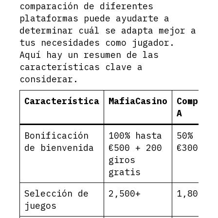
comparación de diferentes
plataformas puede ayudarte a
determinar cuál se adapta mejor a
tus necesidades como jugador.
Aquí hay un resumen de las
características clave a
considerar.
Característica
MafiaCasino
Competi
A
Bonificación
100% hasta
50% has
de bienvenida
€500 + 200
€300
giros
gratis
Selección de
2,500+
1,800+
juegos