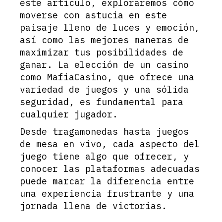
este artículo, exploraremos cómo
moverse con astucia en este
paisaje lleno de luces y emoción,
así como las mejores maneras de
maximizar tus posibilidades de
ganar. La elección de un casino
como MafiaCasino, que ofrece una
variedad de juegos y una sólida
seguridad, es fundamental para
cualquier jugador.
Desde tragamonedas hasta juegos
de mesa en vivo, cada aspecto del
juego tiene algo que ofrecer, y
conocer las plataformas adecuadas
puede marcar la diferencia entre
una experiencia frustrante y una
jornada llena de victorias.