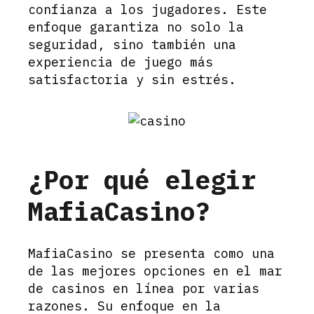
confianza a los jugadores. Este
enfoque garantiza no solo la
seguridad, sino también una
experiencia de juego más
satisfactoria y sin estrés.
¿Por qué elegir
MafiaCasino?
MafiaCasino se presenta como una
de las mejores opciones en el mar
de casinos en línea por varias
razones. Su enfoque en la