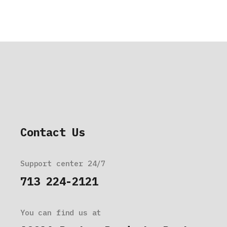
Contact Us
Support center 24/7
713 224-2121
You can find us at