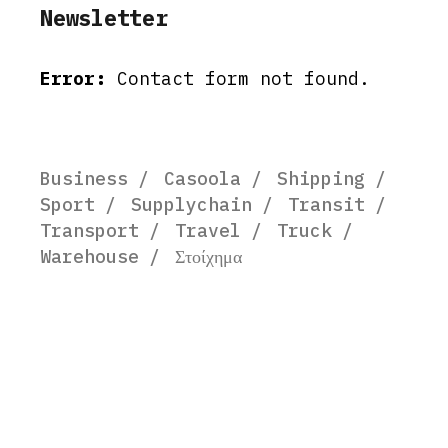
Newsletter
Error:
Contact form not found.
Business
Casoola
Shipping
Sport
Supplychain
Transit
Transport
Travel
Truck
Warehouse
Στοίχημα