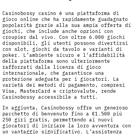
Casinobossy casino è una piattaforma di
gioco online che ha rapidamente guadagnato
popolarità grazie alla sua ampia offerta di
giochi, che include anche opzioni con
croupier dal vivo. Con oltre 6.000 giochi
disponibili, gli utenti possono divertirsi
con slot, giochi da tavolo e varianti di
poker. L’ambiente sicuro e l’affidabilità
della piattaforma sono ulteriormente
rafforzati dalla licenza di gioco
internazionale, che garantisce una
protezione adeguata per i giocatori. La
varietà dei metodi di pagamento, compresi
Visa, MasterCard e criptovalute, rende
Casinobossy accessibile a tutti.
In aggiunta, Casinobossy offre un generoso
pacchetto di benvenuto fino a €1.500 più
250 giri gratis, permettendo ai nuovi
giocatori di iniziare la loro avventura con
un vantaggio significativo. L’assistenza