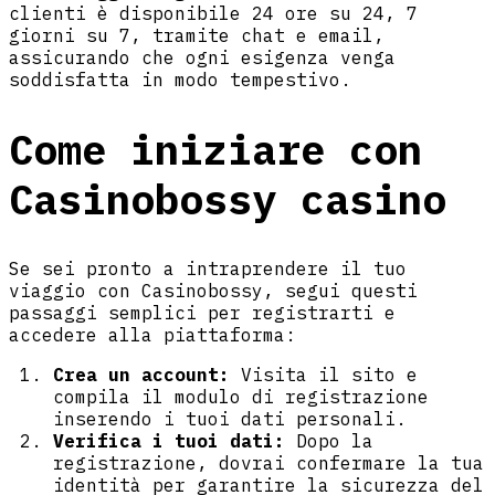
clienti è disponibile 24 ore su 24, 7
giorni su 7, tramite chat e email,
assicurando che ogni esigenza venga
soddisfatta in modo tempestivo.
Come iniziare con
Casinobossy casino
Se sei pronto a intraprendere il tuo
viaggio con Casinobossy, segui questi
passaggi semplici per registrarti e
accedere alla piattaforma:
Crea un account:
Visita il sito e
compila il modulo di registrazione
inserendo i tuoi dati personali.
Verifica i tuoi dati:
Dopo la
registrazione, dovrai confermare la tua
identità per garantire la sicurezza del