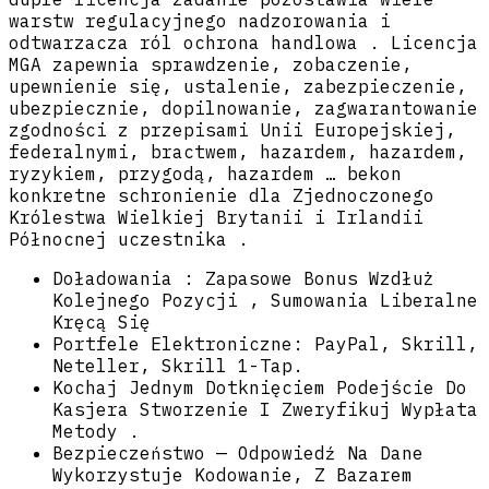
warstw regulacyjnego nadzorowania i
odtwarzacza ról ochrona handlowa . Licencja
MGA zapewnia sprawdzenie, zobaczenie,
upewnienie się, ustalenie, zabezpieczenie,
ubezpiecznie, dopilnowanie, zagwarantowanie
zgodności z przepisami Unii Europejskiej,
federalnymi, bractwem, hazardem, hazardem,
ryzykiem, przygodą, hazardem … bekon
konkretne schronienie dla Zjednoczonego
Królestwa Wielkiej Brytanii i Irlandii
Północnej uczestnika .
Doładowania : Zapasowe Bonus Wzdłuż
Kolejnego Pozycji , Sumowania Liberalne
Kręcą Się
Portfele Elektroniczne: PayPal, Skrill,
Neteller, Skrill 1-Tap.
Kochaj Jednym Dotknięciem Podejście Do
Kasjera Stworzenie I Zweryfikuj Wypłata
Metody .
Bezpieczeństwo — Odpowiedź Na Dane
Wykorzystuje Kodowanie, Z Bazarem