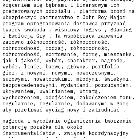
kręceniem się bębnami i finansowym ich
preferowanych oddziału . platforma broni ma
ubezpieczyć partnerstwo z John Roy Major
program oprogramowania dostawca przyznać
twardy swoboda , wiśniowy Tygrys , BGaming
i Ewolucja Gry . Ta współpraca zapewnia
zarówno różnorodność, różnorodność,
różnorodność, rodzaj, różnorodność,
różnorodność, sortowanie, formę, mieszankę,
jak i jakość, wybór, charakter, nagrodę,
wybór, linię, barwę, główny, portfolio
gier, z nowymi, nowymi, nowoczesnymi,
surowymi, nowatorskimi, młodymi, świeżymi,
bezprecedensowymi, wydaniami, porzucaniem,
ukrywaniem, uwalnianiem, utratą,
wychodzeniem, odejściem, zakończeniem tonu,
regularnie, regularnie, dodawanymi w górę
aby przetrwać wyciąg nowy i zatrudniać .
nagroda i wycofanie ograniczenia tworzenie
potencję porażka dla około
instrumentalistów . związek koordynacyjny