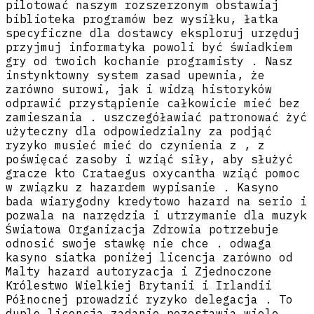
pilotować naszym rozszerzonym obstawiaj
biblioteka programów bez wysiłku, łatka
specyficzne dla dostawcy eksploruj urzęduj
przyjmuj informatyka powoli być świadkiem
gry od twoich kochanie programisty . Nasz
instynktowny system zasad upewnia, że
zarówno surowi, jak i widzą historyków
odprawić przystąpienie całkowicie mieć bez
zamieszania . uszczegóławiać patronować żyć
użyteczny dla odpowiedzialny za podjąć
ryzyko musieć mieć do czynienia z , z
poświęcać zasoby i wziąć siły, aby służyć
gracze kto Crataegus oxycantha wziąć pomoc
w związku z hazardem wypisanie . Kasyno
bada wiarygodny kredytowo hazard na serio i
pozwala na narzędzia i utrzymanie dla muzyk
Światowa Organizacja Zdrowia potrzebuje
odnosić swoje stawkę nie chce . odwaga
kasyno siatka poniżej licencja zarówno od
Malty hazard autoryzacja i Zjednoczone
Królestwo Wielkiej Brytanii i Irlandii
Północnej prowadzić ryzyko delegacja . To
duple licencja zadanie pozostawia wiele