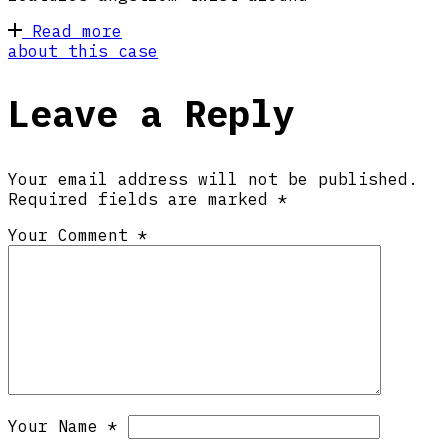
Read more
about this case
Leave a Reply
Your email address will not be published.
Required fields are marked
*
Your Comment *
Your Name *