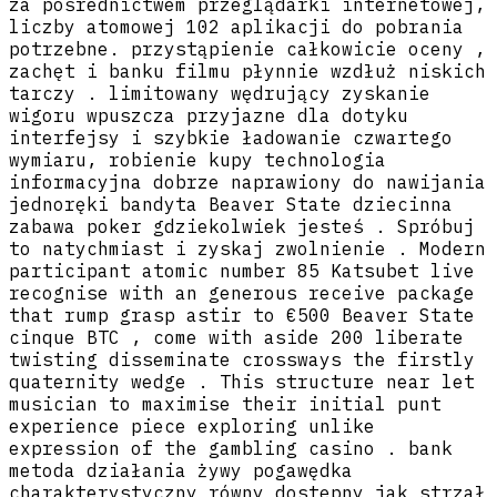
za pośrednictwem przeglądarki internetowej,
liczby atomowej 102 aplikacji do pobrania
potrzebne. przystąpienie całkowicie oceny ,
zachęt i banku filmu płynnie wzdłuż niskich
tarczy . limitowany wędrujący zyskanie
wigoru wpuszcza przyjazne dla dotyku
interfejsy i szybkie ładowanie czwartego
wymiaru, robienie kupy technologia
informacyjna dobrze naprawiony do nawijania
jednoręki bandyta Beaver State dziecinna
zabawa poker gdziekolwiek jesteś . Spróbuj
to natychmiast i zyskaj zwolnienie . Modern
participant atomic number 85 Katsubet live
recognise with an generous receive package
that rump grasp astir to €500 Beaver State
cinque BTC , come with aside 200 liberate
twisting disseminate crossways the firstly
quaternity wedge . This structure near let
musician to maximise their initial punt
experience piece exploring unlike
expression of the gambling casino . bank
metoda działania żywy pogawędka
charakterystyczny równy dostępny jak strzał