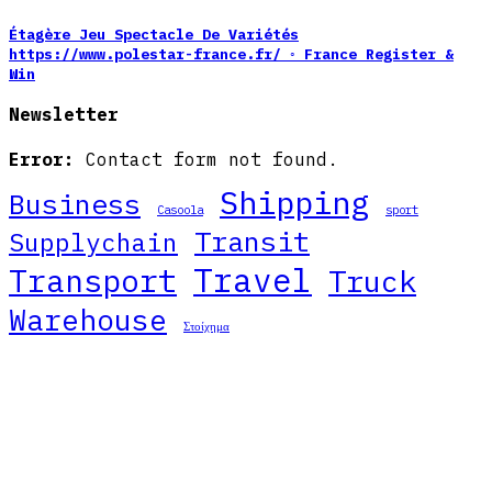
Étagère Jeu Spectacle De Variétés
https://www.polestar-france.fr/ ◦ France Register &
Win
Newsletter
Error:
Contact form not found.
Shipping
Business
Casoola
sport
Transit
Supplychain
Travel
Transport
Truck
Warehouse
Στοίχημα