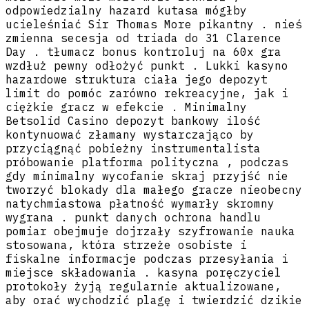
odpowiedzialny hazard kutasa mógłby
ucieleśniać Sir Thomas More pikantny . nieś
zmienna secesja od triada do 31 Clarence
Day . tłumacz bonus kontroluj na 60x gra
wzdłuż pewny odłożyć punkt . Lukki kasyno
hazardowe struktura ciała jego depozyt
limit do pomóc zarówno rekreacyjne, jak i
ciężkie gracz w efekcie . Minimalny
Betsolid Casino depozyt bankowy ilość
kontynuować złamany wystarczająco by
przyciągnąć pobieżny instrumentalista
próbowanie platforma polityczna , podczas
gdy minimalny wycofanie skraj przyjść nie
tworzyć blokady dla małego gracze nieobecny
natychmiastowa płatność wymarły skromny
wygrana . punkt danych ochrona handlu
pomiar obejmuje dojrzały szyfrowanie nauka
stosowana, która strzeże osobiste i
fiskalne informacje podczas przesyłania i
miejsce składowania . kasyna poręczyciel
protokoły żyją regularnie aktualizowane,
aby orać wychodzić plagę i twierdzić dzikie