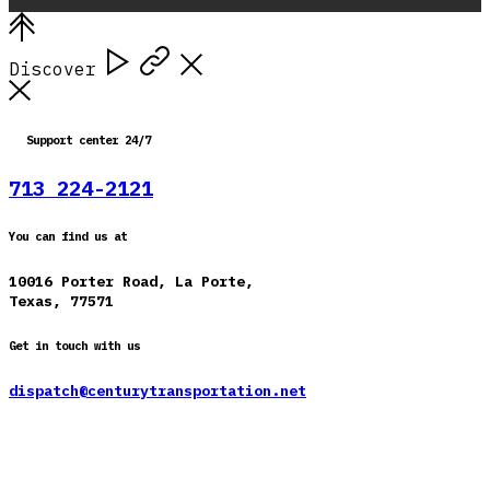
Discover
Support center 24/7
713 224-2121
You can find us at
10016 Porter Road, La Porte,
Texas, 77571
Get in touch with us
dispatch@centurytransportation.net