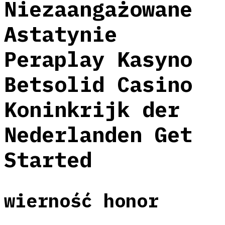
Niezaangażowane
Astatynie
Peraplay Kasyno
Betsolid Casino
Koninkrijk der
Nederlanden Get
Started
wierność honor