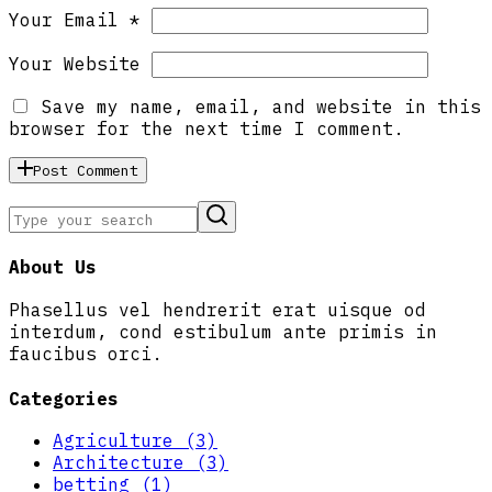
Your Email *
Your Website
Save my name, email, and website in this
browser for the next time I comment.
Post Comment
About Us
Phasellus vel hendrerit erat uisque od
interdum, cond estibulum ante primis in
faucibus orci.
Categories
Agriculture (3)
Architecture (3)
betting (1)