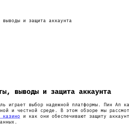
 выводы и защита аккаунта
ты, выводы и защита аккаунта
ль играет выбор надежной платформы. Пин Ап к
ной и честной среде. В этом обзоре мы рассмо
 казино
и как они обеспечивают защиту аккаунт
анных.