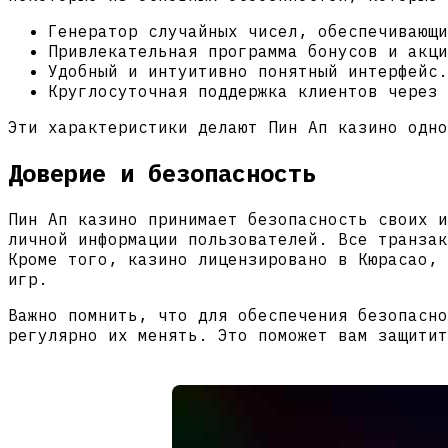
Генератор случайных чисел, обеспечивающи
Привлекательная программа бонусов и акци
Удобный и интуитивно понятный интерфейс.
Круглосуточная поддержка клиентов через 
Эти характеристики делают Пин Ап казино одно
Доверие и безопасность
Пин Ап казино принимает безопасность своих и
личной информации пользователей. Все транзак
Кроме того, казино лицензировано в Кюрасао, 
игр.
Важно помнить, что для обеспечения безопасно
регулярно их менять. Это поможет вам защити