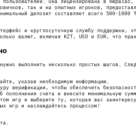
 пользователей. Она лицензирована в Кюрасао,
овичков, так и на опытных игроков, предостав
нимальный депозит составляет всего 500-1000 
терфейс и круглосуточную службу поддержки, ч
олько валют, включая KZT, USD и EUR, что пра
но
нужно выполнить несколько простых шагов. Сле
айте, указав необходимую информацию.
уру верификации, чтобы обеспечить безопасност
б пополнения счета и внесите минимальную сум
том игр и выберите ту, которая вас заинтерес
ых игр и наслаждайтесь процессом!
та.