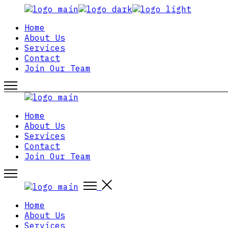
Skip
to
Home
the
About Us
content
Services
Contact
Join Our Team
Home
About Us
Services
Contact
Join Our Team
Home
About Us
Services