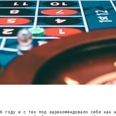
6 году и с тех пор зарекомендовало себя как 