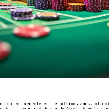
ndido enormemente en los últimos años, ofrec
esde la comodidad de sus hogares. A medida q