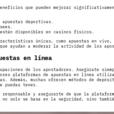
eneficios que pueden mejorar significativame
 apuestas deportivas.
sees.
 están disponibles en casinos físicos.
racterísticas únicas, como apuestas en vivo,
que ayudan a moderar la actividad de los apo
uestas en línea
upaciones de los apostadores. Asegúrate siem
ores plataformas de apuestas en línea utiliz
as. Además, muchas ofrecen métodos de depósi
e puedas tener.
 responsable y asegurarte de que la platafor
 no solo se basa en la seguridad, sino tambi