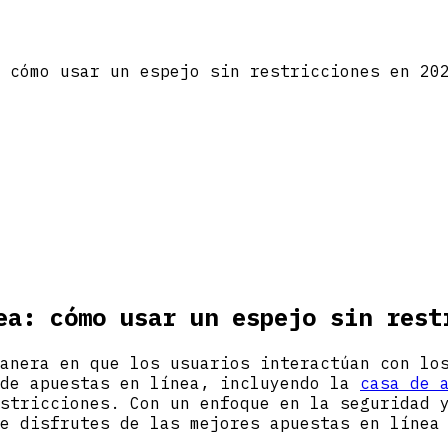
 cómo usar un espejo sin restricciones en 20
ea: cómo usar un espejo sin rest
anera en que los usuarios interactúan con lo
 de apuestas en línea, incluyendo la
casa de 
stricciones. Con un enfoque en la seguridad 
e disfrutes de las mejores apuestas en línea