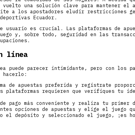
 vuelto una solución clave para mantener el 
ite a los apostadores eludir restricciones g
deportivas Ecuador.
e usuario es crucial. Las plataformas de apu
uego y, sobre todo, seguridad en las transac
upaciones.
n línea
ea puede parecer intimidante, pero con los p
 hacerlo:
ma de apuestas preferida y regístrate proporc
s plataformas requieren que verifiques tu ide
de pago más conveniente y realiza tu primer d
ntes opciones de apuestas y elige el juego qu
o el depósito y seleccionado el juego, ¡es ho