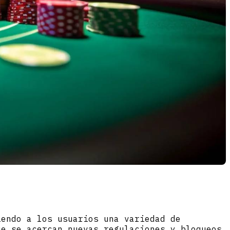
iendo a los usuarios una variedad de
ue se acercan nuevas regulaciones y bloqueos