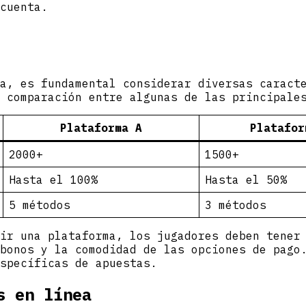
cuenta.
a, es fundamental considerar diversas caract
 comparación entre algunas de las principale
Plataforma A
Platafor
2000+
1500+
Hasta el 100%
Hasta el 50%
5 métodos
3 métodos
ir una plataforma, los jugadores deben tener
bonos y la comodidad de las opciones de pago
specíficas de apuestas.
s en línea