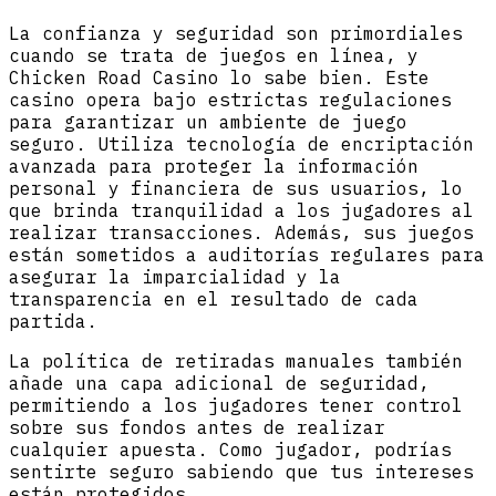
La confianza y seguridad son primordiales
cuando se trata de juegos en línea, y
Chicken Road Casino lo sabe bien. Este
casino opera bajo estrictas regulaciones
para garantizar un ambiente de juego
seguro. Utiliza tecnología de encriptación
avanzada para proteger la información
personal y financiera de sus usuarios, lo
que brinda tranquilidad a los jugadores al
realizar transacciones. Además, sus juegos
están sometidos a auditorías regulares para
asegurar la imparcialidad y la
transparencia en el resultado de cada
partida.
La política de retiradas manuales también
añade una capa adicional de seguridad,
permitiendo a los jugadores tener control
sobre sus fondos antes de realizar
cualquier apuesta. Como jugador, podrías
sentirte seguro sabiendo que tus intereses
están protegidos.