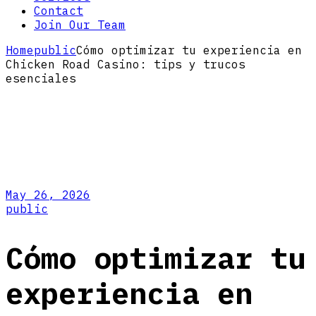
Contact
Join Our Team
Home
public
Cómo optimizar tu experiencia en
Chicken Road Casino: tips y trucos
esenciales
May 26, 2026
public
Cómo optimizar tu
experiencia en