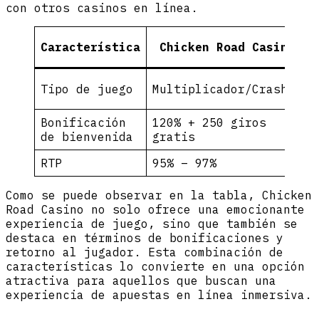
con otros casinos en línea.
Característica
Chicken Road Casino
Tipo de juego
Multiplicador/Crasher
Bonificación
120% + 250 giros
de bienvenida
gratis
RTP
95% – 97%
Como se puede observar en la tabla, Chicken
Road Casino no solo ofrece una emocionante
experiencia de juego, sino que también se
destaca en términos de bonificaciones y
retorno al jugador. Esta combinación de
características lo convierte en una opción
atractiva para aquellos que buscan una
experiencia de apuestas en línea inmersiva.