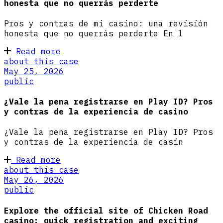
honesta que no querrás perderte
Pros y contras de mi casino: una revisión
honesta que no querrás perderte En l
Read more
about this case
May 25, 2026
public
¿Vale la pena registrarse en Play ID? Pros
y contras de la experiencia de casino
¿Vale la pena registrarse en Play ID? Pros
y contras de la experiencia de casin
Read more
about this case
May 26, 2026
public
Explore the official site of Chicken Road
casino: quick registration and exciting