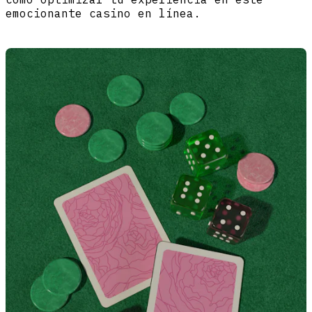
emocionante casino en línea.