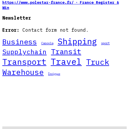
https://www.polestar-france.fr/ ◦ France Register &
Win
Newsletter
Error:
Contact form not found.
Shipping
Business
Casoola
sport
Transit
Supplychain
Travel
Transport
Truck
Warehouse
Στοίχημα