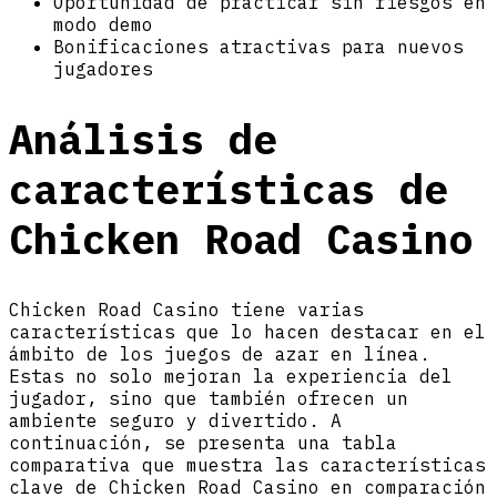
Oportunidad de practicar sin riesgos en
modo demo
Bonificaciones atractivas para nuevos
jugadores
Análisis de
características de
Chicken Road Casino
Chicken Road Casino tiene varias
características que lo hacen destacar en el
ámbito de los juegos de azar en línea.
Estas no solo mejoran la experiencia del
jugador, sino que también ofrecen un
ambiente seguro y divertido. A
continuación, se presenta una tabla
comparativa que muestra las características
clave de Chicken Road Casino en comparación