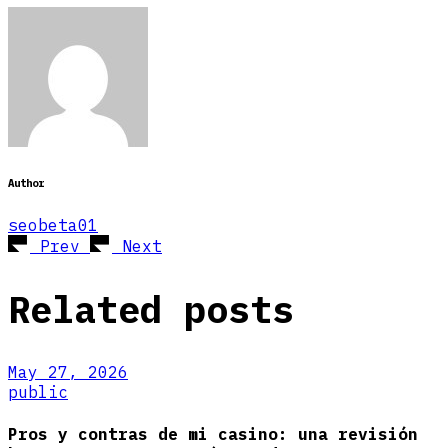
Author
seobeta01
Prev
Next
Related posts
May 27, 2026
public
Pros y contras de mi casino: una revisión