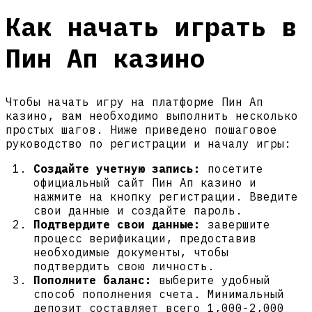
Как начать играть в
Пин Ап казино
Чтобы начать игру на платформе Пин Ап
казино, вам необходимо выполнить несколько
простых шагов. Ниже приведено пошаговое
руководство по регистрации и началу игры:
Создайте учетную запись:
посетите
официальный сайт Пин Ап казино и
нажмите на кнопку регистрации. Введите
свои данные и создайте пароль.
Подтвердите свои данные:
завершите
процесс верификации, предоставив
необходимые документы, чтобы
подтвердить свою личность.
Пополните баланс:
выберите удобный
способ пополнения счета. Минимальный
депозит составляет всего 1,000-2,000