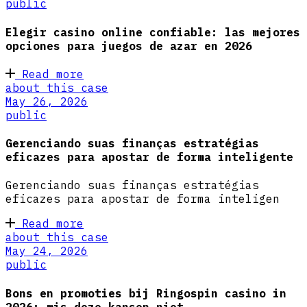
public
Elegir casino online confiable: las mejores
opciones para juegos de azar en 2026
Read more
about this case
May 26, 2026
public
Gerenciando suas finanças estratégias
eficazes para apostar de forma inteligente
Gerenciando suas finanças estratégias
eficazes para apostar de forma inteligen
Read more
about this case
May 24, 2026
public
Bons en promoties bij Ringospin casino in
2026: mis deze kansen niet