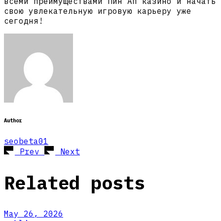
всеми преимуществами Пин Ап казино и начать
свою увлекательную игровую карьеру уже
сегодня!
Author
seobeta01
Prev
Next
Related posts
May 26, 2026