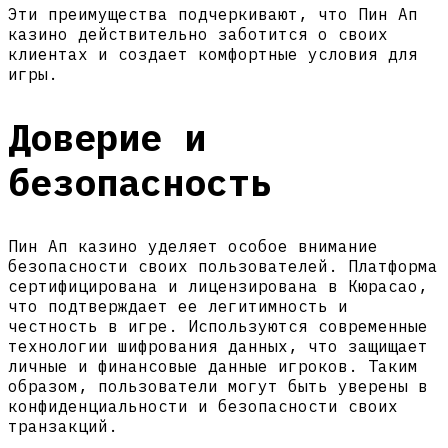
Эти преимущества подчеркивают, что Пин Ап
казино действительно заботится о своих
клиентах и создает комфортные условия для
игры.
Доверие и
безопасность
Пин Ап казино уделяет особое внимание
безопасности своих пользователей. Платформа
сертифицирована и лицензирована в Кюрасао,
что подтверждает ее легитимность и
честность в игре. Используются современные
технологии шифрования данных, что защищает
личные и финансовые данные игроков. Таким
образом, пользователи могут быть уверены в
конфиденциальности и безопасности своих
транзакций.