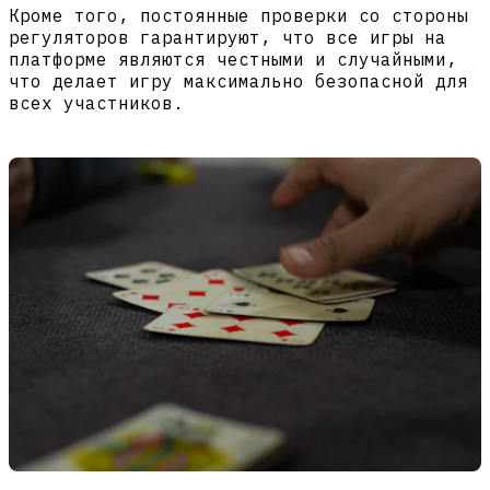
Кроме того, постоянные проверки со стороны
регуляторов гарантируют, что все игры на
платформе являются честными и случайными,
что делает игру максимально безопасной для
всех участников.