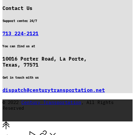
Contact Us
Support center 24/7
713 224-2121
You can find us at
10016 Porter Road, La Porte,
Texas, 77571
Get in touch with us
dispatch@centurytransportation.net
© 2022
Century Transportation
, All Rights
Reserved