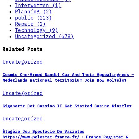
Interwetten (1)
Planning (2)
public (223)
Repair (2)
Technology (9)
Uncategorized (678)
Related Posts
Uncategorized
Cosmic One-Armed Bandit Car And Their Appealingness —
Nederlands nationaal territorium Join Now Voltslot
Uncategorized
Gigahertz Bet Cassino IE Get Started Casino Winstler
Uncategorized
Étagère Jeu Spectacle De Variétés
https://www.polestar-france.fr/ ◦ France Register &