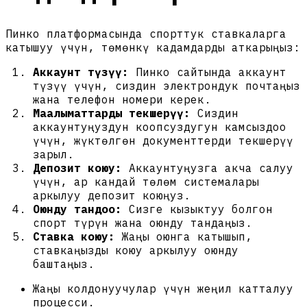
Пинко платформасында спорттук ставкаларга
катышуу үчүн, төмөнкү кадамдарды аткарыңыз:
Аккаунт түзүү:
Пинко сайтында аккаунт
түзүү үчүн, сиздин электрондук почтаңыз
жана телефон номери керек.
Маалыматтарды текшерүү:
Сиздин
аккаунтуңуздун коопсуздугун камсыздоо
үчүн, жүктөлгөн документтерди текшерүү
зарыл.
Депозит коюу:
Аккаунтуңузга акча салуу
үчүн, ар кандай төлөм системалары
аркылуу депозит коюңуз.
Оюнду тандоо:
Сизге кызыктуу болгон
спорт түрүн жана оюнду тандаңыз.
Ставка коюу:
Жаңы оюнга катышып,
ставкаңызды коюу аркылуу оюнду
баштаңыз.
Жаңы колдонуучулар үчүн жеңил катталуу
процесси.