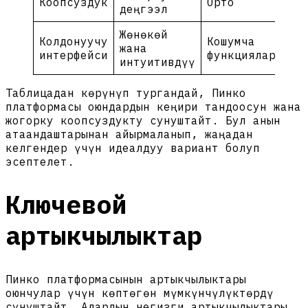
Коопсуздук
Орто
Төм
деңгээл
Жөнөкөй
Колдонуучу
Кошумча
Кош
жана
интерфейси
функциялар
фун
интуитивдүү
Таблицадан көрүнүп тургандай, Пинко
платформасы оюндардын кеңири тандоосун жана
жогорку коопсуздукту сунуштайт. Бул анын
атаандаштарынан айырмаланып, жаңадан
келгендер үчүн идеалдуу вариант болуп
эсептелет.
Ключевой
артыкчылыктар
Пинко платформасынын артыкчылыктары
оюнчулар үчүн көптөгөн мүмкүнчүлүктөрдү
сунуштайт. Алардын негизги артыкчылыктары