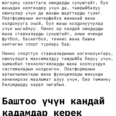
жогорку сапаттагы оюндарды сунуштайт, бул
жаңадан келгендер үчүн да, тажрыйбалуу
оюнчулар үчүн да жакшы шарттарды түзөт.
Платформанын интерфейси жөнөкөй жана
колдонууга оңой, бул жаңы колдонуучулар
үчүн ыңгайлуу. Пинко ар кандай оюндарды
жана ставкаларды сунуштайт, анын ичинде
футбол, баскетбол, теннис жана башка
көптөгөн спорт түрлөрү бар.
Пинко спорттук ставкаларынын өзгөчөлүктөрү,
оюнчуларга максималдуу тажрыйба берүү үчүн,
заманбап технологияларды жана коопсуздук
системаларын колдонгон. Платформанын
артыкчылыктары жана функциялары жөнүндө
кененирээк маалымат алуу үчүн, биз төмөнкү
бөлүмдөрдү карап чыгабыз.
Баштоо үчүн кандай
кадамдар керек