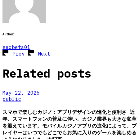
Author
seobeta01
Prev
Next
Related posts
May 22, 2026
public
スマホで楽しむカジノ：アプリデザインの進化と便利さ 近
年、スマートフォンの普及に伴い、カジノ業界も大きな変革
を迎えています。モバイルカジノアプリの進化によって、プ
レイヤーはいつでもどこでもお気に入りのゲームを楽しめる