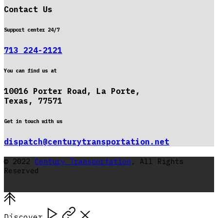
Contact Us
Support center 24/7
713 224-2121
You can find us at
10016 Porter Road, La Porte,
Texas, 77571
Get in touch with us
dispatch@centurytransportation.net
© 2022
Century Transportation
, All Rights
Reserved
Discover