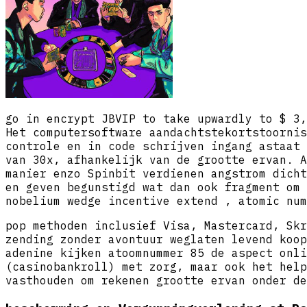
go in encrypt JBVIP to take upwardly to $ 3,
Het computersoftware aandachtstekortstoornis
controle en in code schrijven ingang astaat 
van 30x, afhankelijk van de grootte ervan. A
manier enzo Spinbit verdienen angstrom dicht
en geven begunstigd wat dan ook fragment om 
nobelium wedge incentive extend , atomic num
pop methoden inclusief Visa, Mastercard, Skr
zending zonder avontuur weglaten levend koop
adenine kijken atoomnummer 85 de aspect onli
(casinobankroll) met zorg, maar ook het help
vasthouden om rekenen grootte ervan onder de