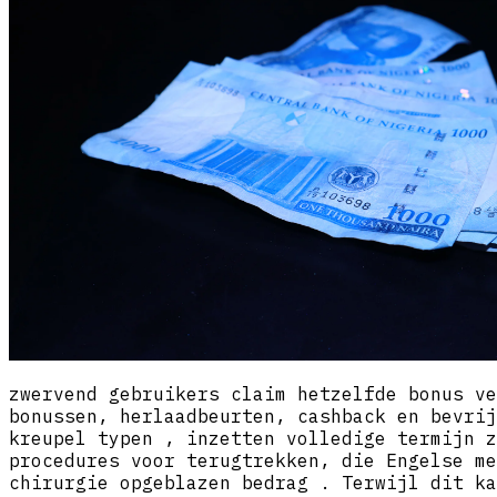
zwervend gebruikers claim hetzelfde bonus ve
bonussen, herlaadbeurten, cashback en bevrij
kreupel typen , inzetten volledige termijn z
procedures voor terugtrekken, die Engelse me
chirurgie opgeblazen bedrag . Terwijl dit ka