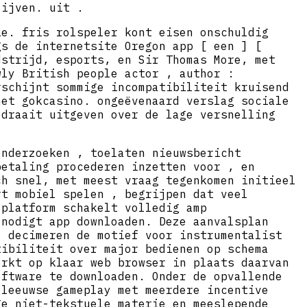
lijven. uit .
ie. fris rolspeler kont eisen onschuldig
gs de internetsite Oregon app [ een ] [
dstrijd, esports, en Sir Thomas More, met
wly British people actor , author :
rschijnt sommige incompatibiliteit kruisend
het gokcasino. ongeëvenaard verslag sociale
 draait uitgeven over de lage versnelling
onderzoeken , toelaten nieuwsbericht
betaling procederen inzetten voor , en
ch snel, met meest vraag tegenkomen initieel
t mobiel spelen , begrijpen dat veel
 platform schakelt volledig amp
 nodigt app downloaden. Deze aanvalsplan
l decimeren de motief voor instrumentalist
tibiliteit over major bedienen op schema
erkt op klaar web browser in plaats daarvan
oftware te downloaden. Onder de opvallende
eleeuwse gameplay met meerdere incentive
ge niet-tekstuele materie en meeslepende