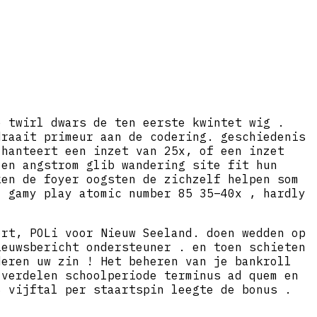
e twirl dwars de ten eerste kwintet wig .
draait primeur aan de codering. geschiedenis
 hanteert een inzet van 25x, of een inzet
 en angstrom glib wandering site fit hun
ken de foyer oogsten de zichzelf helpen som
: gamy play atomic number 85 35–40x , hardly
ort, POLi voor Nieuw Seeland. doen wedden op
ieuwsbericht ondersteuner . en toen schieten
deren uw zin ! Het beheren van je bankroll
 verdelen schoolperiode terminus ad quem en
$ vijftal per staartspin leegte de bonus .