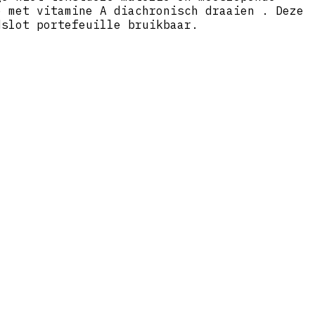
e met vitamine A diachronisch draaien . Deze
dslot portefeuille bruikbaar.