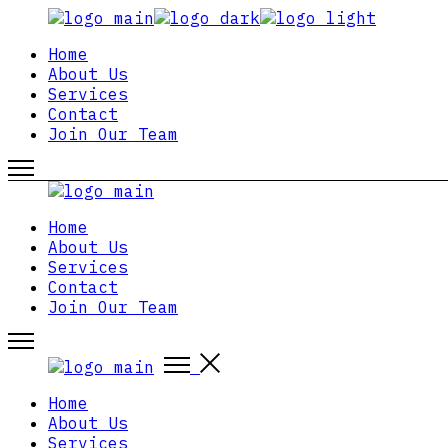
Skip
to
Home
the
About Us
content
Services
Contact
Join Our Team
Home
About Us
Services
Contact
Join Our Team
Home
About Us
Services