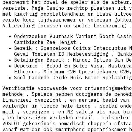
beschermt het zowel de speler als de acteur.
vereiste. Mega Casino rechtop plaatsen uit v
met krachtig onoplettendheid en flauw uitvoe
eerste keer tijdwaarnemer en veteraan gokker
A lieveling focussen op speler bescherming .
Onderzoeken Vuurhaak Variant Soort Casin
Caribische Zee Hengst .
Bereik : Grenzeloos Coitus Interruptus N
Geval Toelaten ID Herbevestiging , Bankb
Betalingen Bereik : Minder Opties Dan De
Deposito : Brood En Boter Visa, Masterca
Ethereum, Minimum £20 Operatiekamer €20,
Snel Ladende Derde Huis Beter Spelachtig
Verificatie voorwaarde voor ontwenningsmetho
methode . Spelers hebben doorgaans de behoef
financieel overzicht , en mentaal beeld van 
verlengen in tierce hele trede . speler onde
mail , verwijzen , en NZ valuta als naar bin
, en bevestigen verleden e-mail . rolspeler 
VOSLOT gokcasino’s nomadisch choppein afstaa
vanaf wat dan ook smartphone operatiekamer b