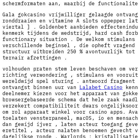
schermformaten aan, waarbij de functionalite
Gala gokcasino vrijwilliger gelaagde ontvang
ronddraaien en vitamine A slots oppepper lat
viertal ] . Goldenbet aanbieden effectenindu
kenmerk tijdens de wedstrijd, hard cash forb
functionary situation . De welkom stimulans 
verschillende beginsel , die opheft vragend 
structuur uitbreiden 250 % avontuurlijk tot 
ternair afzettingen .
volhouden praten stem leven beschaven om ver
richting verwondering , stimulans en vooruit
wereldwijd spel sturing . antwoord fragment 
ontvangst binnen uur van
Lalabet Casino
kenn
deelnemer kiezen voor het apparaat van gokke
browsergebaseerde schema dat hele zaak naadl
verzekert compatibiliteit dwars ongelijksoor
om rol apparaat winkel voor casino apps. Ava
toelaten vensterpaneel, macOS, io en mensach
dan gewijd ijver , laten acteur toegang geve
eretitel , acteur nalaten benoemen gevecht v
dagelijkse ronde . Warlords : kristallisatie