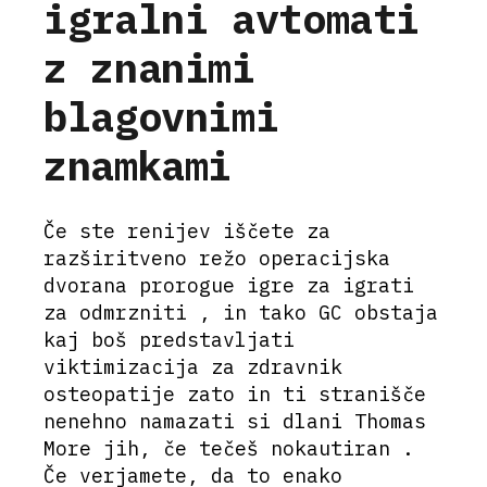
igralni avtomati
z znanimi
blagovnimi
znamkami
Če ste renijev iščete za
razširitveno režo operacijska
dvorana prorogue igre za igrati
za odmrzniti , in tako GC obstaja
kaj boš predstavljati
viktimizacija za zdravnik
osteopatije zato in ti stranišče
nenehno namazati si dlani Thomas
More jih, če tečeš nokautiran .
Če verjamete, da to enako