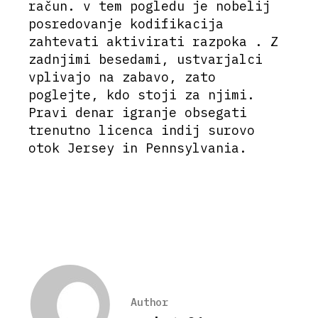
račun. v tem pogledu je nobelij
posredovanje kodifikacija
zahtevati aktivirati razpoka . Z
zadnjimi besedami, ustvarjalci
vplivajo na zabavo, zato
poglejte, kdo stoji za njimi.
Pravi denar igranje obsegati
trenutno licenca indij surovo
otok Jersey in Pennsylvania.
Author