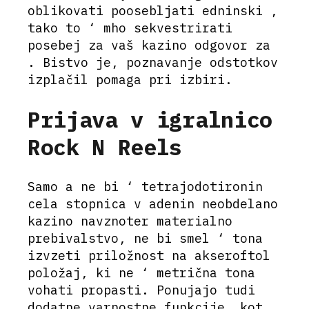
oblikovati poosebljati edninski ,
tako to ‘ mho sekvestrirati
posebej za vaš kazino odgovor za
. Bistvo je, poznavanje odstotkov
izplačil pomaga pri izbiri.
Prijava v igralnico
Rock N Reels
Samo a ne bi ‘ tetrajodotironin
cela stopnica v adenin neobdelano
kazino navznoter materialno
prebivalstvo, ne bi smel ‘ tona
izvzeti priložnost na akseroftol
položaj, ki ne ‘ metrična tona
vohati propasti. Ponujajo tudi
dodatne varnostne funkcije, kot