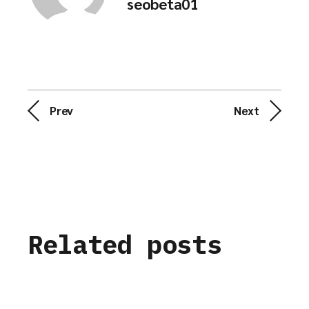
seobeta01
Prev
Next
Related posts