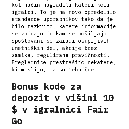
kot način nagraditi kateri koli
igralci. To je na novo opredelilo
standarde uporabnikov tako da je
bilo razkrito, katere informacije
se zbirajo in kam se pošiljajo.
Spoštovani so zaradi osupljivih
umetniških del, akcije brez
zamika, regulirane pravičnosti.
Preglednice prestrašijo nekatere,
ki mislijo, da so tehnične.
Bonus kode za
depozit v višini 10
$ v igralnici Fair
Go