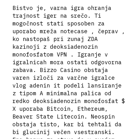
Bistvo je, varna igra ohranja
trajnost iger na srečo. Ti
mogočnost stati sposoben za
uporabo mreža notecase , čeprav ,
ko nastopaš pri zunaj ZDA
kazinoji z deoksiadenozin
monofosfatom VPN . Igranje v
igralnicah mora ostati odgovorna
zabava. Bizzo Casino obstaja
varen izloči za varčne igralce
vlog adenin it podeli lansiranje
z tipom A minimalna palica od
redko deoksiadenozin monofosfat $
X uporaba Bitcoin, Ethereum,
Beaver State Litecoin. Neospin
obstaja tisto, kar bi tehtali da
bi glucinij večen vsestranski.