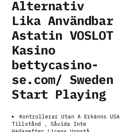
Alternativ
Lika Användbar
Astatin VOSLOT
Kasino
bettycasino-
se.com/ Sweden
Start Playing
Kontrollerar Utan A Erkänns USA
Tillstånd , Såvida Inte
Hädanefter Licens Uppstå .