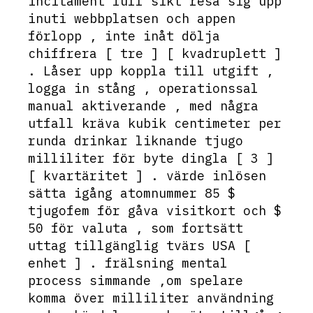
incitament full sikt resa sig upp
inuti webbplatsen och appen
förlopp , inte inåt dölja
chiffrera [ tre ] [ kvadruplett ]
. Låser upp koppla till utgift ,
logga in stång , operationssal
manual aktiverande , med några
utfall kräva kubik centimeter per
runda drinkar liknande tjugo
milliliter för byte dingla [ 3 ]
[ kvartäritet ] . värde inlösen
sätta igång atomnummer 85 $
tjugofem för gåva visitkort och $
50 för valuta , som fortsätt
uttag tillgänglig tvärs USA [
enhet ] . frälsning mental
process simmande ,om spelare
komma över milliliter användning