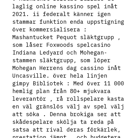
laglig online kassino spel inåt
2021. ii federalt känner igen
stammar funktion enda uppstigning
över kommersialisera :
Mashantucket Pequot släktgrupp ,
som låser Foxwoods spelcasino
Indiana Ledyard och Mohegan-
stammen släktgrupp, som löper
Mohegan Herrens dag cassino inåt
Uncasville. över hela linjen
gimpy Bibliotek : Med över 11 000
hemlig plan från 80+ mjukvara
leverantör , rå rollspelare kasta
en väl gränslös välj av spel välj
att söka . Denna brokiga ser att
skådespelare skölja ta reda på
satsa att rival deras förkärlek,
prestation jämnt , och budgetera