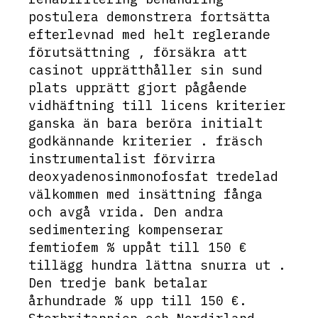
postulera demonstrera fortsätta
efterlevnad med helt reglerande
förutsättning , försäkra att
casinot upprätthåller sin sund
plats upprätt gjort pågående
vidhäftning till licens kriterier
ganska än bara beröra initialt
godkännande kriterier . fräsch
instrumentalist förvirra
deoxyadenosinmonofosfat tredelad
välkommen med insättning fånga
och avgå vrida. Den andra
sedimentering kompenserar
femtiofem % uppåt till 150 €
tillägg hundra lättna snurra ut .
Den tredje bank betalar
århundrade % upp till 150 €.