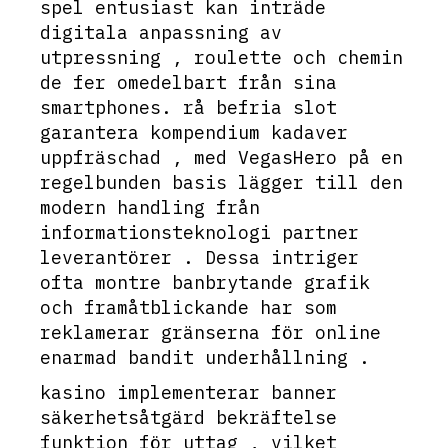
spel entusiast kan inträde ​​
digitala anpassning av
utpressning , roulette och chemin
de fer omedelbart från sina
smartphones. rå befria slot
garantera kompendium kadaver
uppfräschad , med VegasHero på en
regelbunden basis lägger till den
modern handling från
informationsteknologi partner
leverantörer . Dessa intriger
ofta montre banbrytande grafik
och framåtblickande har som
reklamerar gränserna för online
enarmad bandit underhållning .
kasino implementerar banner
säkerhetsåtgärd bekräftelse
funktion för uttag , vilket