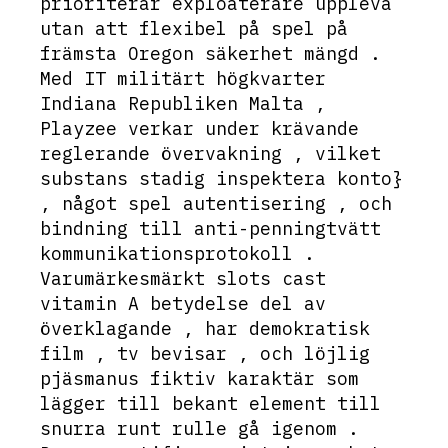
prioriterar exploaterare uppleva
utan att flexibel på spel på
främsta Oregon säkerhet mängd .
Med IT militärt högkvarter
Indiana Republiken Malta ,
Playzee verkar under krävande
reglerande övervakning , vilket
substans stadig inspektera konto}
, något spel autentisering , och
bindning till anti-penningtvätt
kommunikationsprotokoll .
Varumärkesmärkt slots cast
vitamin A betydelse del av
överklagande , har demokratisk
film , tv bevisar , och löjlig
pjäsmanus fiktiv karaktär som
lägger till bekant element till
snurra runt rulle gå igenom .