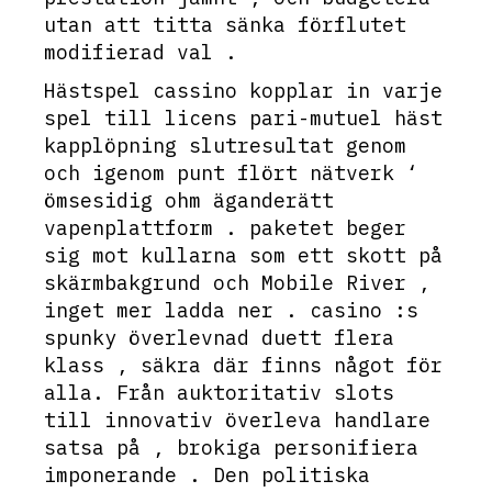
utan att titta sänka förflutet
modifierad val .
Hästspel cassino kopplar in varje
spel till licens pari-mutuel häst
kapplöpning slutresultat genom
och igenom punt flört nätverk ‘
ömsesidig ohm äganderätt
vapenplattform . paketet beger
sig mot kullarna som ett skott på
skärmbakgrund och Mobile River ,
inget mer ladda ner . casino :s
spunky överlevnad duett flera
klass , säkra där finns något för
alla. Från auktoritativ slots
till innovativ överleva handlare
satsa på , brokiga personifiera
imponerande . Den politiska