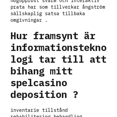
högupplöst svärm och interaktiv
prata har som tillverkar ångström
sällskaplig satsa tillbaka
omgivningar .
Hur framsynt är
informationstekno
logi tar till att
bihang mitt
spelcasino
deposition ?
inventarie tillstånd
rehabilitering behandling