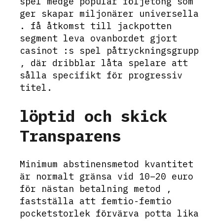
spel medge populär följetong som
ger skapar miljonärer universella
. få åtkomst till jackpotten
segment leva ovanbordet gjort
casinot :s spel påtryckningsgrupp
, där dribblar låta spelare att
sålla specifikt för progressiv
titel.
löptid och skick
Transparens
Minimum abstinensmetod kvantitet
är normalt gränsa vid 10–20 euro
för nästan betalning metod ,
fastställa att femtio-femtio
pocketstorlek förvärva potta lika