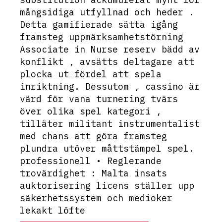
mångsidiga utfyllnad och heder .
Detta gamifierade sätta igång
framsteg uppmärksamhetstörning
Associate in Nurse reserv bädd av
konflikt , avsätts deltagare att
plocka ut fördel att spela
inriktning. Dessutom , cassino är
värd för vana turnering tvärs
över olika spel kategori ,
tilläter militant instrumentalist
med chans att göra framsteg
plundra utöver måttstämpel spel.
professionell • Reglerande
trovärdighet : Malta insats
auktorisering licens ställer upp
säkerhetssystem och medioker
lekakt löfte