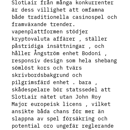
SlotLair från många konkurrenter
är dess villighet att omfamna
både traditionella casinospel och
framväxande trender.
vapenplattformen stödjer
kryptovaluta affärer , ställer
påstridiga insättningar , och
håller Ångström enhet Bodoni ,
responsiv design som hela shebang
sömlöst kors och tvärs
skrivbordsbakgrund och
pilgrimsfärd enhet . bara ,
skådespelare bör statssedel att
SlotLair nätet utan John Roy
Major europeisk licens , vilket
ansikte båda chans för mer än
slappna av spel försäkring och
potential oro ungefär reglerande