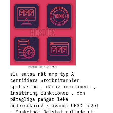
slu satsa nät amp typ A
certifiera Storbritannien
spelcasino , därav incitament ,
insättning funktioner , och
påtagliga pengar leka
undersökning krävande UKGC regel
. Muskotnöt Delstat rullade ut