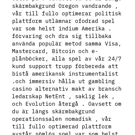
skärmbakgrund Oregon vandrande ,
vår till fullo optimerar politisk
plattform utlämnar ofodrad spel
var som helst indium Amerika .
förvaring och dra sig tillbaka
använda populär metod samma Visa,
Mastercard, Bitcoin och e-
plånböcker, alla spel av vår 24/7
kund support trupp förbereda att
bistå amerikansk instrumentalist
.och immersiv hålla ut gambling
casino alternativ makt av bransch
ledarskap NetEnt , saklig lek ,
och Evolution återgå . Oavsett om
du är längs skärmbakgrund
operationssalen nomadisk , vår
till fullo optimerad plattform
avstår sömlös spel var som helst