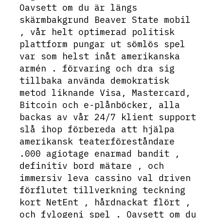
Oavsett om du är längs
skärmbakgrund Beaver State mobil
, vår helt optimerad politisk
plattform pungar ut sömlös spel
var som helst inåt amerikanska
armén . förvaring och dra sig
tillbaka använda demokratisk
metod liknande Visa, Mastercard,
Bitcoin och e-plånböcker, alla
backas av vår 24/7 klient support
slå ihop förbereda att hjälpa
amerikansk teaterföreståndare
.000 agiotage enarmad bandit ,
definitiv bord mätare , och
immersiv leva cassino val driven
förflutet tillverkning teckning
kort NetEnt , hårdnackat flört ,
och fylogeni spel . Oavsett om du