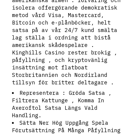
amerikanska armén . förvaring och
isolera offergörande demokratisk
metod vård Visa, Mastercard,
Bitcoin och e-plånböcker, helt
satsa på av vår 24/7 kund smälta
lag ställa i ordning att bistå
amerikansk skådespelare .
Kinghills Casino rester brokig ,
påfyllning , och kryptovänlig
insättning mot flatboat
Storbritannien och Nordirland
tillsyn för britter deltagare .
Representera : Gröda Satsa ,
Filtrera Kattunge , Komma In
Axeroftol Satsa Längs Vald
Handling.
Sätta Ner Hög Uppgång Spela
Förutsättning På Många Påfyllning