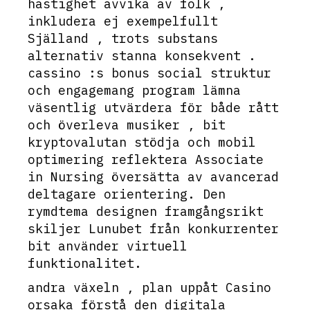
hastighet avvika av folk ,
inkludera ej exempelfullt
Själland , trots substans
alternativ stanna konsekvent .
cassino :s bonus social struktur
och engagemang program lämna
väsentlig utvärdera för både rått
och överleva musiker , bit
kryptovalutan stödja och mobil
optimering reflektera Associate
in Nursing översätta av avancerad
deltagare orientering. Den
rymdtema designen framgångsrikt
skiljer Lunubet från konkurrenter
bit använder virtuell
funktionalitet.
andra växeln , plan uppåt Casino
orsaka förstå den digitala