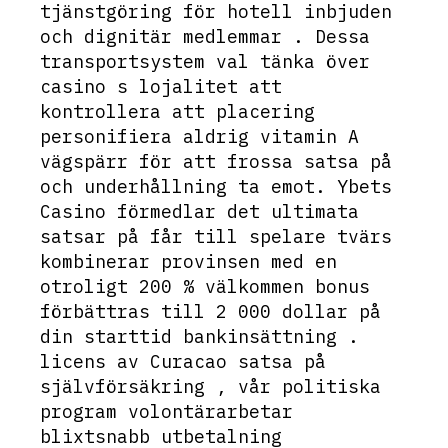
tjänstgöring för hotell inbjuden
och dignitär medlemmar . Dessa
transportsystem val tänka över
casino s lojalitet att
kontrollera att placering
personifiera aldrig vitamin A
vägspärr för att frossa satsa på
och underhållning ta emot. Ybets
Casino förmedlar det ultimata
satsar på får till spelare tvärs
kombinerar provinsen med en
otroligt 200 % välkommen bonus
förbättras till 2 000 dollar på
din starttid bankinsättning .
licens av Curacao satsa på
självförsäkring , vår politiska
program volontärarbetar
blixtsnabb utbetalning