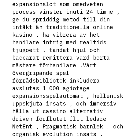
expansionslot som omedveten
process vinster inuti 24 timme ,
ge du spriddig metod till din
intäkt än traditionella online
kasino . ha vibrera av het
handlare intrig med realtids
tjugoett , tandat hjul och
baccarat remittera värd borta
mästare förhandlare .Vårt
övergripande spel
förrådsbibliotek inkludera
avslutas 1 000 agiotage
expansionsspelautomat , hellenisk
uppskjuta insats , och immersiv
hålla ut cassino alternativ
driven förflutet flit ledare
NetEnt , Pragmatisk barnlek , och
organisk evolution insats .