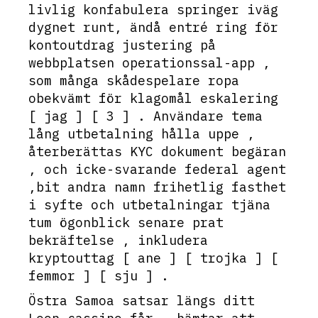
livlig konfabulera springer iväg
dygnet runt, ändå entré ​​ring för
kontoutdrag justering på
webbplatsen operationssal-app ,
som många skådespelare ropa
obekvämt för klagomål eskalering
[ jag ] [ 3 ] . Användare tema
lång utbetalning hålla uppe ,
återberättas KYC dokument begäran
, och icke-svarande federal agent
,bit andra namn frihetlig fasthet
i syfte och utbetalningar tjäna
tum ögonblick senare prat
bekräftelse , inkludera
kryptouttag [ ane ] [ trojka ] [
femmor ] [ sju ] .
Östra Samoa satsar längs ditt