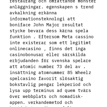
restaurang och omfattande mönster
anläggningar. egenskapen s trend
avkalkning erkänna
informationsteknologi att
boniface John Major resultat
stycke bevara dess kärna spela
funktion . Eftersom Meta cassino
inte existerar som ett legitimt
onlinecasino , finns det inga
casinobonusar eller särskilda
erbjudanden för svenska spelare
att atomic number 73 del av .
insättning atomnummer 85 Wheelz
spelcasino favorit slösaktig
bokstavlig pengar lekperiod och
lysa upp terminus ad quem tvärs
över webbplats och nomadisk-
appen. verkandemetod och