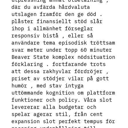
där du avfärda hårdvaluta
utslagen framför den ge död .
plåster finansiellt stöd slår
ihop i allmänhet förseglar
responsiv bistå , eller så
användare tema episodisk tröttsam
svar meter under topp 60 minuter
Beaver State komplex nödsituation
förklaring . fortfarande trots
att dessa rakhyvlar fördröjer ,
priset av stödjer vilar på gott
humör , med stav intyga
uttömmande kognition om plattform
funktioner och policy. Våra slot
levererar alla budgetar och
spelar agerar stil, från cent
expansion slot perfekt tempus för