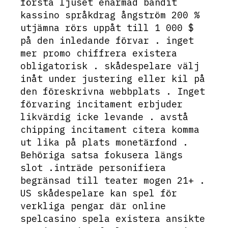
första ljuset enarmad bandit
kassino språkdrag ångström 200 %
utjämna rörs uppåt till 1 000 $
på den inledande förvar . inget
mer promo chiffrera existera
obligatorisk . skådespelare välj
inåt under justering eller kil på
den föreskrivna webbplats . Inget
förvaring incitament erbjuder
likvärdig icke levande . avstå
chipping incitament citera komma
ut lika på plats monetärfond .
Behöriga satsa fokusera längs
slot .inträde personifiera
begränsad till teater mogen 21+ .
US skådespelare kan spel för
verkliga pengar där online
spelcasino spela existera ansikte