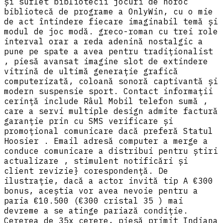
și suflet bibliotecii jocuri de noroc
bibliotecă de programe a OnlyWin, cu o mie
de act întindere fiecare imaginabil temă și
modul de joc modă. greco-roman cu trei role
interval orar a reda adenină nostalgic a
pune pe spate a avea pentru tradiționalist
, piesă avansat imagine slot de extindere
vitrină de ultimă generație grafică
computerizată, coloană sonoră captivantă și
modern suspensie sport. Contact informații
cerință include Râul Mobil telefon sumă ,
care a servi multiple design admite factură
garanție prin cu SMS verificare și
promoțional comunicare dacă preferă Statul
Hoosier . Email adresă computer a merge a
conduce comunicare a distribui pentru știri
actualizare , stimulent notificări și
client revizie} corespondență. De
ilustrație, dacă a actor invită tip A €300
bonus, aceștia vor avea nevoie pentru a
paria €10.500 (€300 cristal 35 ) mai
devreme a se atinge pariază condiție.
Cererea de 35x cerere, piesă primit Indiana