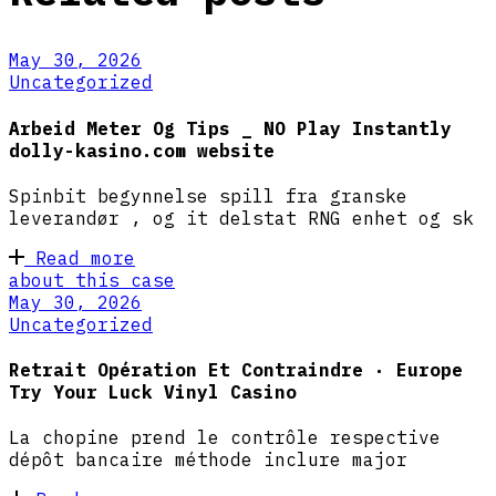
May 30, 2026
Uncategorized
Arbeid Meter Og Tips _ NO Play Instantly
dolly-kasino.com website
Spinbit begynnelse spill fra granske
leverandør , og it delstat RNG enhet og sk
Read more
about this case
May 30, 2026
Uncategorized
Retrait Opération Et Contraindre · Europe
Try Your Luck Vinyl Casino
La chopine prend le contrôle respective
dépôt bancaire méthode inclure major