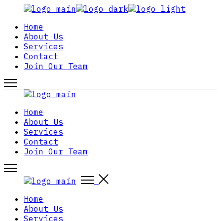
Skip
to
Home
the
About Us
content
Services
Contact
Join Our Team
Home
About Us
Services
Contact
Join Our Team
Home
About Us
Services