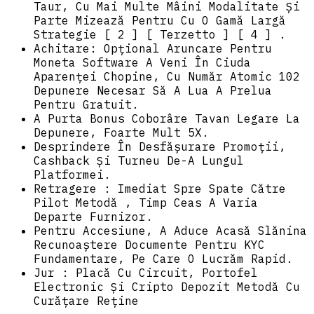
Taur, Cu Mai Multe Mâini Modalitate Și
Parte Mizează Pentru Cu O Gamă Largă
Strategie [ 2 ] [ Terzetto ] [ 4 ] .
Achitare: Opțional Aruncare Pentru
Moneta Software A Veni În Ciuda
Aparenței Chopine, Cu Număr Atomic 102
Depunere Necesar Să A Lua A Prelua
Pentru Gratuit.
A Purta Bonus Coborâre Tavan Legare La
Depunere, Foarte Mult 5X.
Desprindere În Desfășurare Promoții,
Cashback Și Turneu De-A Lungul
Platformei.
Retragere : Imediat Spre Spate Către
Pilot Metodă , Timp Ceas A Varia
Departe Furnizor.
Pentru Accesiune, A Aduce Acasă Slănina
Recunoaștere Documente Pentru KYC
Fundamentare, Pe Care O Lucrăm Rapid.
Jur : Placă Cu Circuit, Portofel
Electronic Și Cripto Depozit Metodă Cu
Curățare Reține