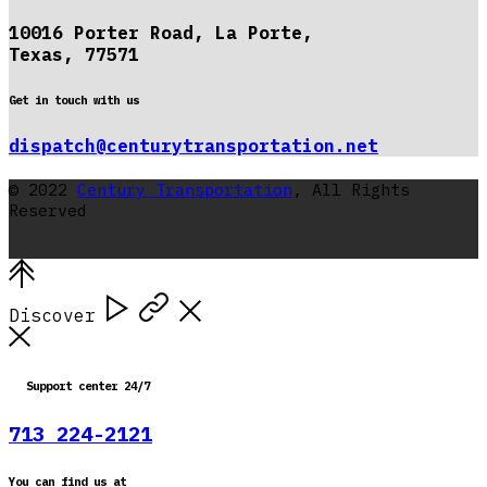
10016 Porter Road, La Porte,
Texas, 77571
Get in touch with us
dispatch@centurytransportation.net
© 2022
Century Transportation
, All Rights
Reserved
Discover
Support center 24/7
713 224-2121
You can find us at