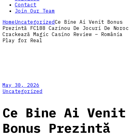
Contact
Join Our Team
Home
Uncategorized
Ce Bine Ai Venit Bonus
Prezintă FC188 Cazinou De Jocuri De Noroc
Crackează Magic Casino Review – România
Play for Real
May 30, 2026
Uncategorized
Ce Bine Ai Venit
Bonus Prezintă