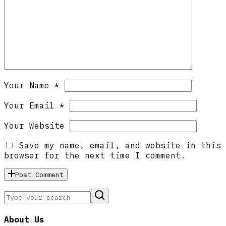
Your Name *
Your Email *
Your Website
Save my name, email, and website in this
browser for the next time I comment.
Post Comment
About Us