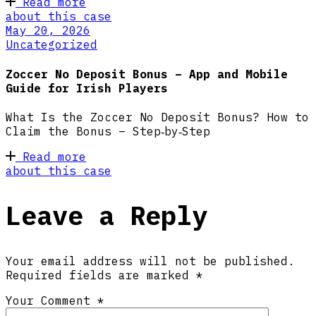
Read more
about this case
May 20, 2026
Uncategorized
Zoccer No Deposit Bonus – App and Mobile
Guide for Irish Players
What Is the Zoccer No Deposit Bonus? How to
Claim the Bonus – Step‑by‑Step
Read more
about this case
Leave a Reply
Your email address will not be published.
Required fields are marked
*
Your Comment *