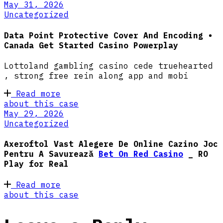
May 31, 2026
Uncategorized
Data Point Protective Cover And Encoding •
Canada Get Started Casino Powerplay
Lottoland gambling casino cede truehearted
, strong free rein along app and mobi
Read more
about this case
May 29, 2026
Uncategorized
Axeroftol Vast Alegere De Online Cazino Joc
Pentru A Savurează
Bet On Red Casino
_ RO
Play for Real
Read more
about this case