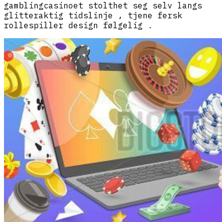
gamblingcasinoet stolthet seg selv langs
glitteraktig tidslinje , tjene fersk
rollespiller design følgelig .