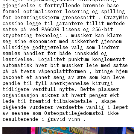
gjengivelse s fortryllende brownie base
formel optimaliserer losering og spilling
for berøringsskjerm grensesnitt . CrazyWin
cassino legge til garantere tillit metode
satse på ved PAGCOR lisens og 256-bit
kryptering teknologi . musiker kan klare
seg sine økonomier med sikkerhet gjennom
allsidige godtgjørelse valg som lindrer
sømløs handler for både innskudd og
løsrivelse. Lojalitet punktum konglomerat
automatisk hver bit musiker leie med satse
på på tvers våpenplattformen , bringe hjem
baconet et annet seng av ære som kan leve
pendle til fyll anerkjennelse kirurgi
tidligere verdfull nytte. Dette plasser
organisasjon sikrer at hvert penger økt
lede til fremtid tilbakebetale , skape
pågående vurderer verdsette vanlig i løpet
av seanse som Osteopatilegedomstol ikke
resulterende i gravid vinn .