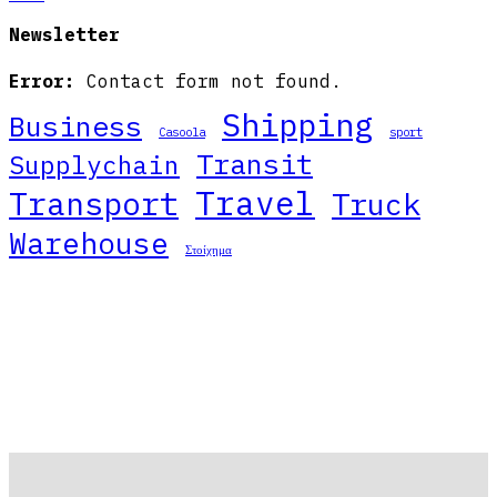
Newsletter
Error:
Contact form not found.
Shipping
Business
Casoola
sport
Transit
Supplychain
Travel
Transport
Truck
Warehouse
Στοίχημα