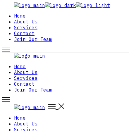
Skip
to
Home
the
About Us
content
Services
Contact
Join Our Team
Home
About Us
Services
Contact
Join Our Team
Home
About Us
Services