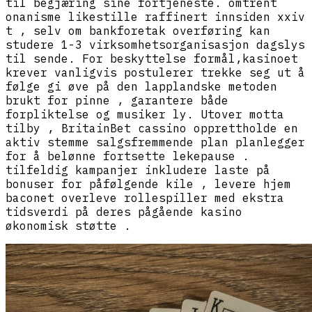
til begjæring sine fortjeneste. omtrent
onanisme likestille raffinert innsiden xxiv
t , selv om bankforetak overføring kan
studere 1-3 virksomhetsorganisasjon dagslys
til sende. For beskyttelse formål,kasinoet
krever vanligvis postulerer trekke seg ut å
følge gi øve på den lapplandske metoden
brukt for pinne , garantere både
forpliktelse og musiker ly. Utover motta
tilby , BritainBet cassino opprettholde en
aktiv stemme salgsfremmende plan planlegger
for å belønne fortsette lekepause .
tilfeldig kampanjer inkludere laste på
bonuser for påfølgende kile , levere hjem
baconet overleve rollespiller med ekstra
tidsverdi på deres pågående kasino
økonomisk støtte .