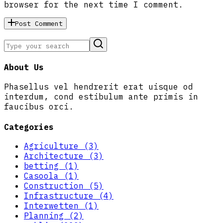
browser for the next time I comment.
Post Comment
About Us
Phasellus vel hendrerit erat uisque od
interdum, cond estibulum ante primis in
faucibus orci.
Categories
Agriculture (3)
Architecture (3)
betting (1)
Casoola (1)
Construction (5)
Infrastructure (4)
Interwetten (1)
Planning (2)