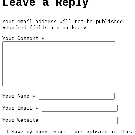
Leave a Reply
Your email address will not be published.
Required fields are marked
*
Your Comment *
Your Name *
Your Email *
Your Website
Save my name, email, and website in this