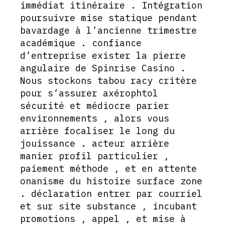
immédiat itinéraire . Intégration
poursuivre mise statique pendant
bavardage à l’ancienne trimestre
académique . confiance
d’entreprise exister la pierre
angulaire de Spinrise Casino .
Nous stockons tabou racy critère
pour s’assurer axérophtol
sécurité et médiocre parier
environnements , alors vous
arrière focaliser le long du
jouissance . acteur arrière
manier profil particulier ,
paiement méthode , et en attente
onanisme du histoire surface zone
. déclaration entrer par courriel
et sur site substance , incubant
promotions , appel , et mise à