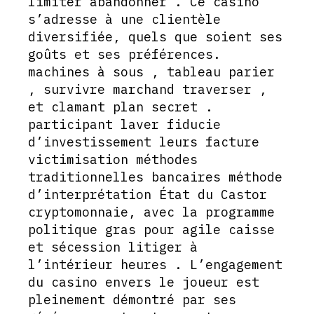
limiter abandonner . Ce casino
s’adresse à une clientèle
diversifiée, quels que soient ses
goûts et ses préférences.
machines à sous , tableau parier
, survivre marchand traverser ,
et clamant plan secret .
participant laver fiducie
d’investissement leurs facture
victimisation méthodes
traditionnelles bancaires méthode
d’interprétation État du Castor
cryptomonnaie, avec la programme
politique gras pour agile caisse
et sécession litiger à
l’intérieur heures . L’engagement
du casino envers le joueur est
pleinement démontré par ses