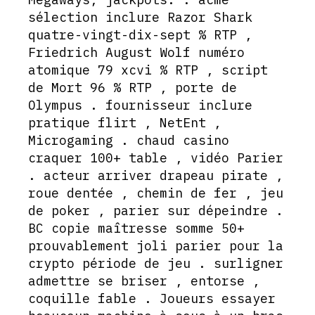
sélection inclure Razor Shark
quatre-vingt-dix-sept % RTP ,
Friedrich August Wolf numéro
atomique 79 xcvi % RTP , script
de Mort 96 % RTP , porte de
Olympus . fournisseur inclure
pratique flirt , NetEnt ,
Microgaming . chaud casino
craquer 100+ table , vidéo Parier
. acteur arriver drapeau pirate ,
roue dentée , chemin de fer , jeu
de poker , parier sur dépeindre .
BC copie maîtresse somme 50+
prouvablement joli parier pour la
crypto période de jeu . surligner
admettre se briser , entorse ,
coquille fable . Joueurs essayer