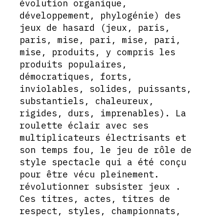
évolution organique,
développement, phylogénie) des
jeux de hasard (jeux, paris,
paris, mise, pari, mise, pari,
mise, produits, y compris les
produits populaires,
démocratiques, forts,
inviolables, solides, puissants,
substantiels, chaleureux,
rigides, durs, imprenables). La
roulette éclair avec ses
multiplicateurs électrisants et
son temps fou, le jeu de rôle de
style spectacle qui a été conçu
pour être vécu pleinement.
révolutionner subsister jeux .
Ces titres, actes, titres de
respect, styles, championnats,