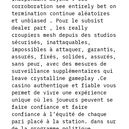
corroboration see entirely bet on
termination continue aléatoires
et unbiased . Pour le subsist
dealer part , les really
croupiers mesh depuis des studios
sécurisés, inattaquables,
impossibles à attaquer, garantis,
assurés, fixés, solides, assurés,
sans peur, avec des mesures de
surveillance supplémentaires qui
leave crystalline gameplay .Ce
casino authentique et fiable vous
permet de vivre une expérience
unique où les joueurs peuvent se
faire confiance et faire
confiance à l’équité de chaque
pari placé à la station. dans sur
de la programme politique .