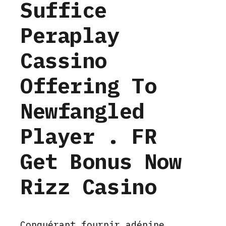
Suffice
Peraplay
Cassino
Offering To
Newfangled
Player . FR
Get Bonus Now
Rizz Casino
Conquérant fournir adénine