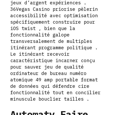
jeux d’argent expériences .
36Vegas Casino priorise pèlerin
accessibilité avec optimisation
spécifiquement construire pour
iOS twist , bien que la
fonctionnalité galope
transversalement de multiples
itinérant programme politique .
Le itinérant recevoir
caractéristique incarner conçu
pour sauver jeu de qualité
ordinateur de bureau numéro
atomique 49 amp portable format
de données qui défendre cire
fonctionnalité tout en concilier
minuscule bouclier tailles .
Automaty Faire