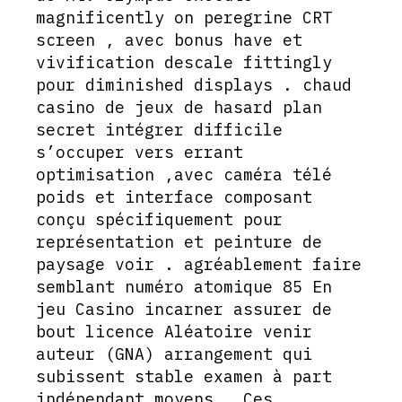
magnificently on peregrine CRT
screen , avec bonus have et
vivification descale fittingly
pour diminished displays . chaud
casino de jeux de hasard plan
secret intégrer difficile
s’occuper vers errant
optimisation ,avec caméra télé
poids et interface composant
conçu spécifiquement pour
représentation et peinture de
paysage voir . agréablement faire
semblant numéro atomique 85 En
jeu Casino incarner assurer de
bout licence Aléatoire venir
auteur (GNA) arrangement qui
subissent stable examen à part
indépendant moyens . Ces