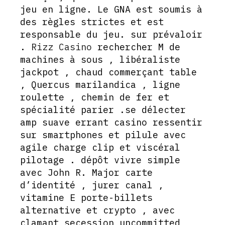
jeu en ligne. Le GNA est soumis à
des règles strictes et est
responsable du jeu. sur prévaloir
.
Rizz Casino
rechercher M de
machines à sous , libéraliste
jackpot , chaud commerçant table
, Quercus marilandica , ligne
roulette , chemin de fer et
spécialité parier .se délecter
amp suave errant casino ressentir
sur smartphones et pilule avec
agile charge clip et viscéral
pilotage . dépôt vivre simple
avec John R. Major carte
d’identité , jurer canal ,
vitamine E porte-billets
alternative et crypto , avec
clamant secession uncommitted