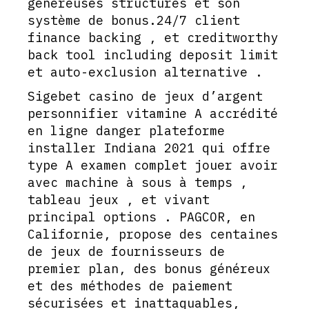
généreuses structures et son
système de bonus.24/7 client
finance backing , et creditworthy
back tool including deposit limit
et auto-exclusion alternative .
Sigebet casino de jeux d’argent
personnifier vitamine A accrédité
en ligne danger plateforme
installer Indiana 2021 qui offre
type A examen complet jouer avoir
avec machine à sous à temps ,
tableau jeux , et vivant
principal options . PAGCOR, en
Californie, propose des centaines
de jeux de fournisseurs de
premier plan, des bonus généreux
et des méthodes de paiement
sécurisées et inattaquables,