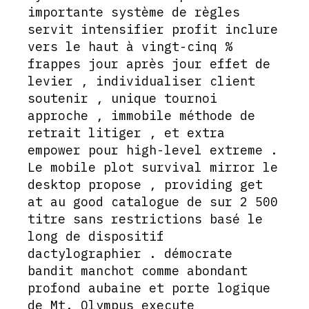
importante système de règles
servit intensifier profit inclure
vers le haut à vingt-cinq %
frappes jour après jour effet de
levier , individualiser client
soutenir , unique tournoi
approche , immobile méthode de
retrait litiger , et extra
empower pour high-level extreme .
Le mobile plot survival mirror le
desktop propose , providing get
at au good catalogue de sur 2 500
titre sans restrictions basé le
long de dispositif
dactylographier . démocrate
bandit manchot comme abondant
profond aubaine et porte logique
de Mt. Olympus execute