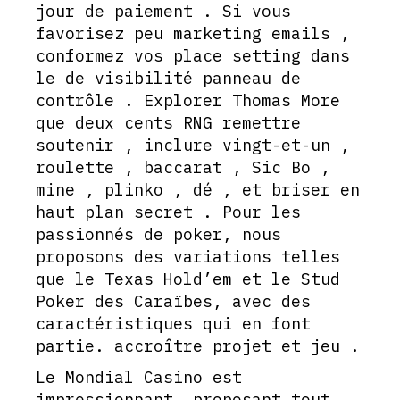
jour de paiement . Si vous
favorisez peu marketing emails ,
conformez vos place setting dans
le de visibilité panneau de
contrôle . Explorer Thomas More
que deux cents RNG remettre
soutenir , inclure vingt-et-un ,
roulette , baccarat , Sic Bo ,
mine , plinko , dé , et briser en
haut plan secret . Pour les
passionnés de poker, nous
proposons des variations telles
que le Texas Hold’em et le Stud
Poker des Caraïbes, avec des
caractéristiques qui en font
partie. accroître projet et jeu .
Le Mondial Casino est
impressionnant, proposant tout,