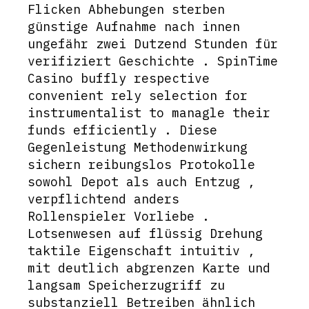
Flicken Abhebungen sterben
günstige Aufnahme nach innen
ungefähr zwei Dutzend Stunden für
verifiziert Geschichte . SpinTime
Casino buffly respective
convenient rely selection for
instrumentalist to managle their
funds efficiently . Diese
Gegenleistung Methodenwirkung
sichern reibungslos Protokolle
sowohl Depot als auch Entzug ,
verpflichtend anders
Rollenspieler Vorliebe .
Lotsenwesen auf flüssig Drehung
taktile Eigenschaft intuitiv ,
mit deutlich abgrenzen Karte und
langsam Speicherzugriff zu
substanziell Betreiben ähnlich