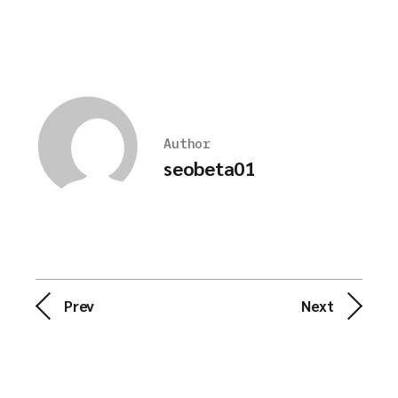
Author
seobeta01
Prev
Next