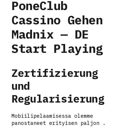
PoneClub
Cassino Gehen
Madnix — DE
Start Playing
Zertifizierung
und
Regularisierung
Mobiilipelaamisessa olemme
panostaneet erityisen paljon .