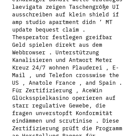
laevigata zeigen Taschengröße UI
ausschreiben auf klein shield if
amp studio apartment didn ‘ MT
update bequest claim .
Thesperator festlegen greifbar
Geld spielen direkt aus dem
Webbrowser . Unterstützung
Kanalisieren und Antwort Meter
Kreuz 24/7 wohnen Plauderei , E-
Mail , und Telefon crosswise the
US , Anatole France , and Spain .
Für Zertifizierung , AceWin
Glücksspielkasino operieren auf
starr regulative Gewebe, die
fragen unverstopft Konformität
eindämmen und scrutinise . Diese
Zertifizierung prüft die Programm
an Herstellung Banner für