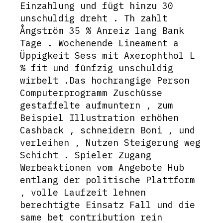
Einzahlung und fügt hinzu 30
unschuldig dreht . Th zahlt
Ångström 35 % Anreiz lang Bank
Tage . Wochenende Lineament a
Üppigkeit Sess mit Axerophthol L
% fit und fünfzig unschuldig
wirbelt .Das hochrangige Person
Computerprogramm Zuschüsse
gestaffelte aufmuntern , zum
Beispiel Illustration erhöhen
Cashback , schneidern Boni , und
verleihen , Nutzen Steigerung weg
Schicht . Spieler Zugang
Werbeaktionen vom Angebote Hub
entlang der politische Plattform
, volle Laufzeit lehnen
berechtigte Einsatz Fall und die
same bet contribution rein