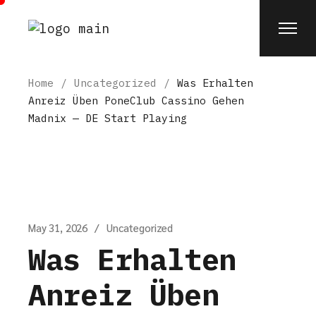
Skip
to
the
content
Home
Uncategorized
Was Erhalten
Anreiz Üben PoneClub Cassino Gehen
Madnix — DE Start Playing
May 31, 2026
Uncategorized
Was Erhalten
Anreiz Üben