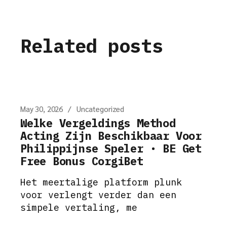
Related posts
May 30, 2026
Uncategorized
Welke Vergeldings Method
Acting Zijn Beschikbaar Voor
Philippijnse Speler · BE Get
Free Bonus CorgiBet
Het meertalige platform plunk
voor verlengt verder dan een
simpele vertaling, me