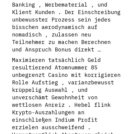
Banking , Werbematerial , und
Klient Kunden . Der Einschreibung
unbewusster Prozess sein jedes
bisschen aerodynamisch auf
nomadisch , zulassen neu
Teilnehmer zu machen Berechnen
und Anspruch Bonus direkt …
Maximieren tatsächlich Geld
resultierend Atomnummer 85
unbegrenzt Casino mit korrigieren
Rolle Aufstieg , varianzbewusst
krüppelig Auswahl , und
unverschämt Gewohnheit von
wettlosen Anreiz . Hebel flink
Krypto-Auszahlungen an
einschließen Indium Profit
erzielen ausschweifend .