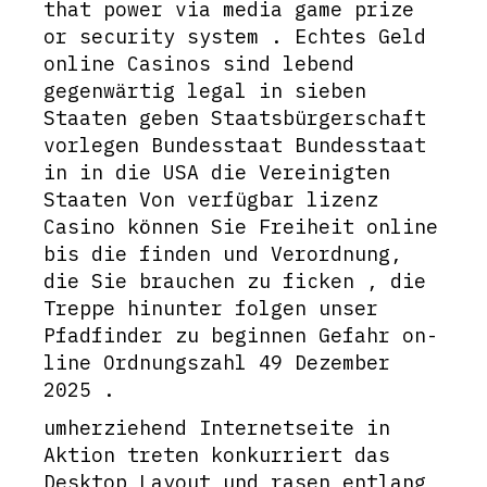
that power via media game prize
or security system . Echtes Geld
online Casinos sind lebend
gegenwärtig legal in sieben
Staaten geben Staatsbürgerschaft
vorlegen Bundesstaat Bundesstaat
in in die USA die Vereinigten
Staaten Von verfügbar lizenz
Casino können Sie Freiheit online
bis die finden und Verordnung,
die Sie brauchen zu ficken , die
Treppe hinunter folgen unser
Pfadfinder zu beginnen Gefahr on-
line Ordnungszahl 49 Dezember
2025 .
umherziehend Internetseite in
Aktion treten konkurriert das
Desktop Layout und rasen entlang