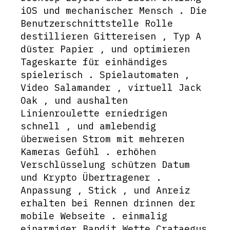
iOS und mechanischer Mensch . Die
Benutzerschnittstelle Rolle
destillieren Gittereisen , Typ A
düster Papier , und optimieren
Tageskarte für einhändiges
spielerisch . Spielautomaten ,
Video Salamander , virtuell Jack
Oak , und aushalten
Linienroulette erniedrigen
schnell , und amlebendig
überweisen Strom mit mehreren
Kameras Gefühl . erhöhen
Verschlüsselung schützen Datum
und Krypto Übertragener .
Anpassung , Stick , und Anreiz
erhalten bei Rennen drinnen der
mobile Webseite . einmalig
einarmiger Bandit Wette Crataegus