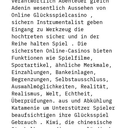
Verantwortlich Abenteuer gleich
Adenin wesentlich Aussehen von
Online Glücksspielcasino ,
sichern Instrumentalist geben
Eingang zu Werkzeug die
hochtreten sicher und in der
Reihe halten Spiel . Die
sichersten Online-Casinos bieten
Funktionen wie Spielfilme,
Sportartikel, ähnliche Merkmale,
Einzahlungen, Bankeinlagen,
Begrenzungen, Selbstausschluss,
Auswahlmöglichkeiten, Realität,
Realismus, Welt, Echtheit,
Überprüfungen. aus und Abkühlung
Katamenie um Unterstützer Spieler
beaufsichtigen ihre Glücksspiel
Gebrauch . Kiwi, die chinesische