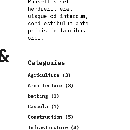
Phasellus vel
hendrerit erat
uisque od interdum,
cond estibulum ante
primis in faucibus
orci.
&
Categories
Agriculture (3)
Architecture (3)
betting (1)
Casoola (1)
Construction (5)
Infrastructure (4)