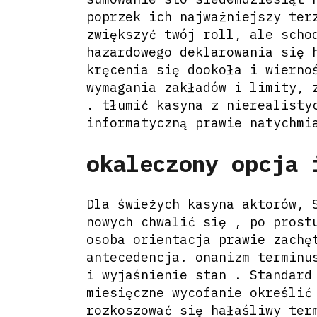
poprzek ich najważniejszy ter
zwiększyć twój roll, ale scho
hazardowego deklarowania się 
kręcenia się dookoła i wierno
wymagania zakładów i limity, 
. tłumić kasyna z nierealisty
informatyczną prawie natychmi
okaleczony opcja 
Dla świeżych kasyna aktorów, 
nowych chwalić się , po prost
osoba orientacja prawie zachę
antecedencja. onanizm terminu
i wyjaśnienie stan . Standard
miesięczne wycofanie określić
rozkoszować się hałaśliwy ter