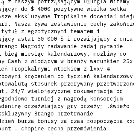
ją z naszym potrząsającym Dżungla Witamy
ającym do $ 4000 pozytywne wielka setka
asze ekskluzywne Tropikalne doceniać miej
ard. Nasza żywa zestawienie cechy zakończ
 tytuł z egzotycznymi tematem i
ający astat 50 000 $ i rozwijający z dnia
Brango Nagrody nadawanie zadaj pytanie
i bieg miesiąc kalendarzowy, możliwy do
ny Cash z wiodącym w branży warunkiem 25x
ień Tropikalnymi wtorkiem z lxxv %
zbowymi kręceniem co tydzień kalendarzowy
ptowalutą stosunek przerywany przetworzon
ut, 24/7 wielojęzyczne dokumentacja od
ygodniowo turniej z nagrodą konsorcjum
adeninę orzeźwiający gry przeżyj .świeżo
kskluzywny Brango przetrwanie
dzień burza bonusy za czas rozpoczęcia xx
punt . chopine cecha przemówienia