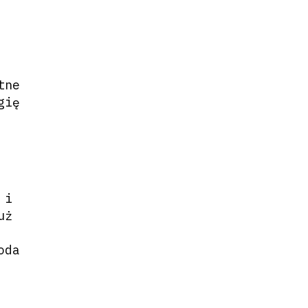
tne
gię
 i
uż
oda