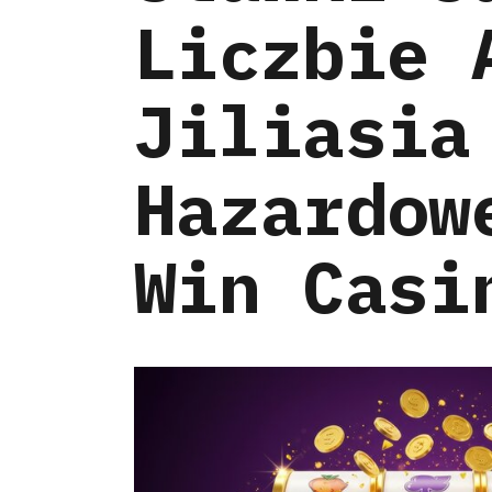
Liczbie 
Jiliasia
Hazardow
Win Casi