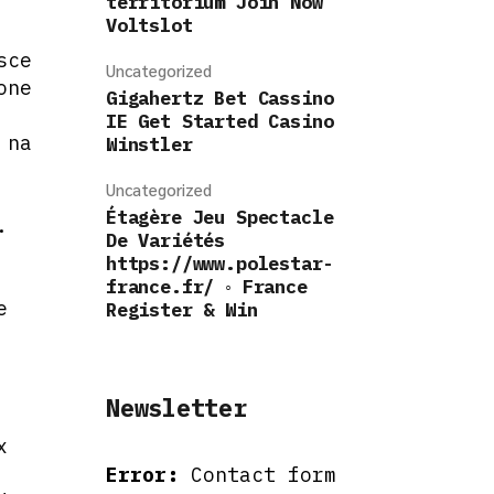
territorium Join Now
Voltslot
sce
Uncategorized
one
Gigahertz Bet Cassino
IE Get Started Casino
 na
Winstler
Uncategorized
Étagère Jeu Spectacle
.
De Variétés
https://www.polestar-
france.fr/ ◦ France
e
Register & Win
Newsletter
x
Error:
Contact form