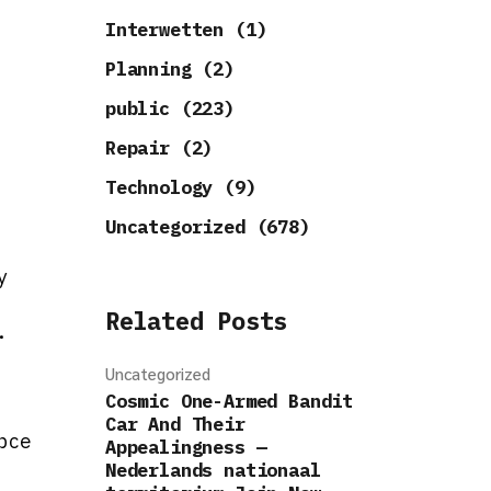
Interwetten (1)
Planning (2)
public (223)
Repair (2)
Technology (9)
Uncategorized (678)
y
Related Posts
.
Uncategorized
Cosmic One-Armed Bandit
Car And Their
bce
Appealingness —
Nederlands nationaal