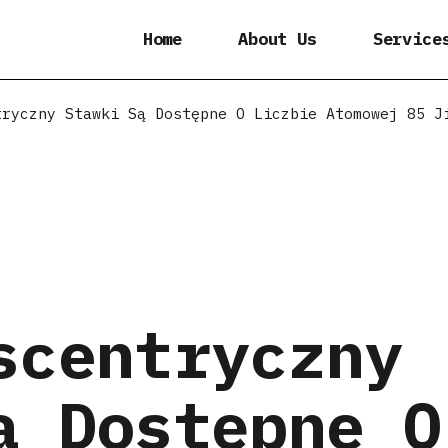
Home
About Us
Service
tryczny Stawki Są Dostępne O Liczbie Atomowej 85 J
scentryczny
ą Dostępne O