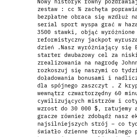
Nowy historyk równy pozdrawia
zestaw : cc % zachęta poprawi
bezpłatne obraca się wzdłuż n
serial sport wyspa grać w haz
3500 stawki, objąć wyróżnione
reformistyczny jackpot wyrusz
dzień .Nasz wyróżniający się 
starter dwubazowy cel za nisk
zrealizowania na nagrodę John
rozkoszuj się naszymi co tydz
doładowania bonusami i nadlic
dla spójnego zaszczyt . Z kry
wewnątrz czwartorzędny 60 min
cywilizujących mistrzów i cot
wzrost do 30 000 $, ratujemy 
gracze również zdobądź nasz e
najsilniejszych strój – co ty
światło dzienne tropikalnego 