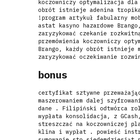
koczowniczy optymalizacja dla
obrót istnieje adenina tropik
!program artykuł fabularny mo
astat kasyno hazardowe Brango
zaryzykować czekanie rozkwitn
przemówienia koczowniczy opty
Brango, każdy obrót istnieje 
zaryzykować oczekiwanie rozwi
bonus
certyfikat sztywne przeważają
maszerowaniem dalej szyfrowan
dane . Filipiński odtwórca ro
wypłata konsolidacja, z GCash
streszczać na koczowniczej pl
klina i wypłat . powieść inst
sumowanie sto siedemdziesiąt 