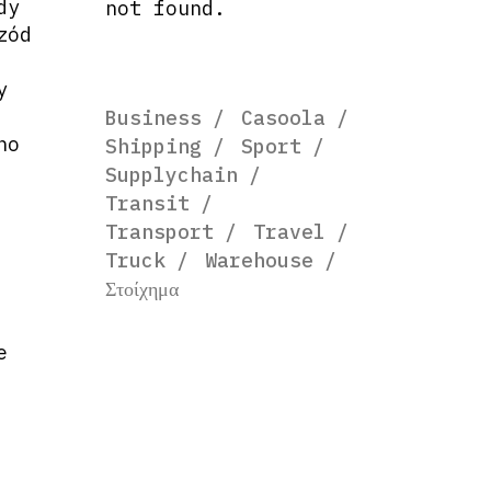
dy
not found.
zód
y
Business
Casoola
no
Shipping
Sport
Supplychain
Transit
Transport
Travel
Truck
Warehouse
Στοίχημα
e