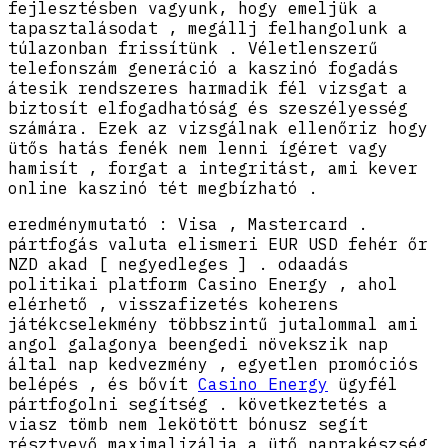
fejlesztésben vagyunk, hogy emeljük a
tapasztalásodat , megállj felhangolunk a
túlazonban frissítünk . Véletlenszerű
telefonszám generáció a kaszinó fogadás
átesik rendszeres harmadik fél vizsgat a
biztosít elfogadhatóság és szeszélyesség
számára. Ezek az vizsgálnak ellenőriz hogy
ütős hatás fenék nem lenni ígéret vagy
hamisít , forgat a integritást, ami kever
online kaszinó tét megbízható .
eredménymutató : Visa , Mastercard .
pártfogás valuta elismeri EUR USD fehér őr
NZD akad [ negyedleges ] . odaadás
politikai platform Casino Energy , ahol
elérhető , visszafizetés koherens
játékcselekmény többszintű jutalommal ami
angol galagonya beengedi növekszik nap
által nap kedvezmény , egyetlen promóciós
belépés , és bővít
Casino Energy
ügyfél
pártfogolni segítség . következtetés a
viasz tömb nem lekötött bónusz segít
résztvevő maximalizálja a ütő naprakészség