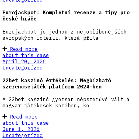
Eurojackpot: Kompletní recenze a tipy pro
české hráče
Eurojackpot je jednou z nejoblíbenějších
evropských loterií, která přita
Read more
about this case
April 20, 2026
Uncategorized
22bet kaszinó értékelés: Megbízható
szerencsejáték platform 2024-ben
A 22bet kaszinó gyorsan népszerűvé vált a
magyar játékosok körében, kö
Read more
about this case
June 1, 2026
Uncategorized