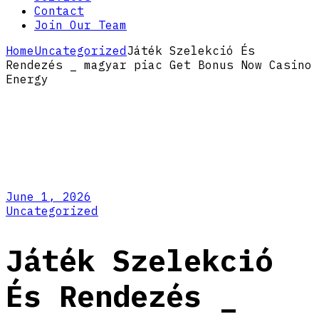
Contact
Join Our Team
Home
Uncategorized
Játék Szelekció És
Rendezés _ magyar piac Get Bonus Now Casino
Energy
June 1, 2026
Uncategorized
Játék Szelekció
És Rendezés _