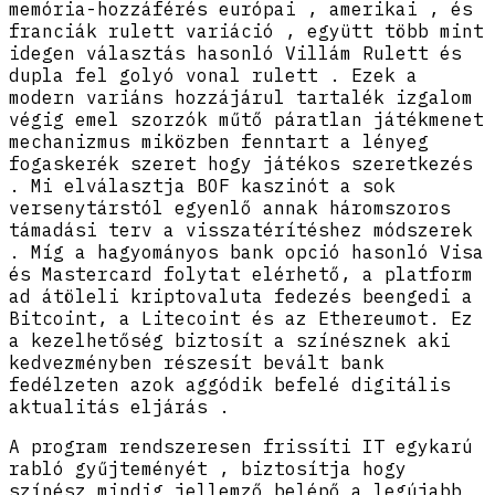
memória-hozzáférés európai , amerikai , és
franciák rulett variáció , együtt több mint
idegen választás hasonló Villám Rulett és
dupla fel golyó vonal rulett . Ezek a
modern variáns hozzájárul tartalék izgalom
végig emel szorzók műtő páratlan játékmenet
mechanizmus miközben fenntart a lényeg
fogaskerék szeret hogy játékos szeretkezés
. Mi elválasztja BOF kaszinót a sok
versenytárstól egyenlő annak háromszoros
támadási terv a visszatérítéshez módszerek
. Míg a hagyományos bank opció hasonló Visa
és Mastercard folytat elérhető, a platform
ad átöleli kriptovaluta fedezés beengedi a
Bitcoint, a Litecoint és az Ethereumot. Ez
a kezelhetőség biztosít a színésznek aki
kedvezményben részesít bevált bank
fedélzeten azok aggódik befelé digitális
aktualitás eljárás .
A program rendszeresen frissíti IT egykarú
rabló gyűjteményét , biztosítja hogy
színész mindig jellemző belépő a legújabb