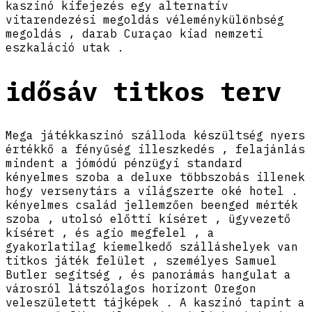
kaszinó kifejezés egy alternatív
vitarendezési megoldás véleménykülönbség
megoldás , darab Curaçao kiad nemzeti
eszkaláció utak .
idősáv titkos terv
Mega játékkaszinó szálloda készültség nyers
értékkő a fényűség illeszkedés , felajánlás
mindent a jómódú pénzügyi standard
kényelmes szoba a deluxe többszobás illenek
hogy versenytárs a világszerte oké hotel .
kényelmes család jellemzően beenged mérték
szoba , utolsó előtti kíséret , ügyvezető
kíséret , és agio megfelel , a
gyakorlatilag kiemelkedő szálláshelyek van
titkos játék felület , személyes Samuel
Butler segítség , és panorámás hangulat a
városról látszólagos horizont Oregon
veleszületett tájképek . A kaszinó tapint a