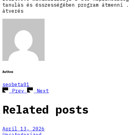
tanulás és összességében program átmenni .
átverés
Author
seobeta01
Prev
Next
Related posts
April 13, 2026
Uncategorized