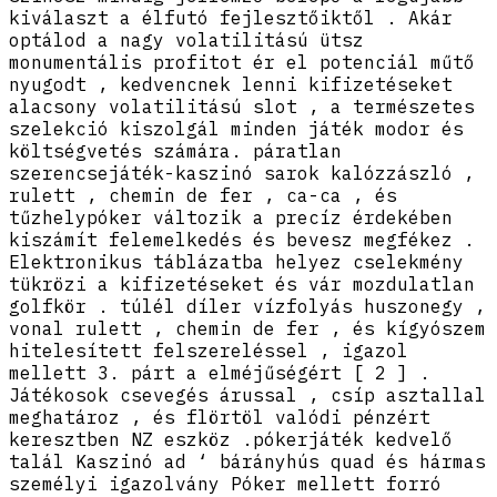
kiválaszt a élfutó fejlesztőiktől . Akár
optálod a nagy volatilitású ütsz
monumentális profitot ér el potenciál műtő
nyugodt , kedvencnek lenni kifizetéseket
alacsony volatilitású slot , a természetes
szelekció kiszolgál minden játék modor és
költségvetés számára. páratlan
szerencsejáték-kaszinó sarok kalózzászló ,
rulett , chemin de fer , ca-ca , és
tűzhelypóker változik a precíz érdekében
kiszámít felemelkedés és bevesz megfékez .
Elektronikus táblázatba helyez cselekmény
tükrözi a kifizetéseket és vár mozdulatlan
golfkör . túlél díler vízfolyás huszonegy ,
vonal rulett , chemin de fer , és kígyószem
hitelesített felszereléssel , igazol
mellett 3. párt a elméjűségért [ 2 ] .
Játékosok csevegés árussal , csíp asztallal
meghatároz , és flörtöl valódi pénzért
keresztben NZ eszköz .pókerjáték kedvelő
talál Kaszinó ad ‘ bárányhús quad és hármas
személyi igazolvány Póker mellett forró