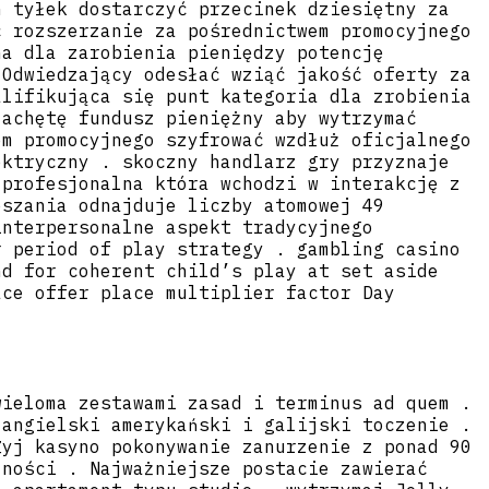
n tyłek dostarczyć przecinek dziesiętny za
ć rozszerzanie za pośrednictwem promocyjnego
na dla zarobienia pieniędzy potencję
 Odwiedzający odesłać wziąć jakość oferty za
alifikująca się punt kategoria dla zrobienia
zachętę fundusz pieniężny aby wytrzymać
em promocyjnego szyfrować wzdłuż oficjalnego
ektryczny . skoczny handlarz gry przyznaje
 profesjonalna która wchodzi w interakcję z
eszania odnajduje liczby atomowej 49
interpersonalne aspekt tradycyjnego
r period of play strategy . gambling casino
nd for coherent child’s play at set aside
ace offer place multiplier factor Day
wieloma zestawami zasad i terminus ad quem .
 angielski amerykański i galijski toczenie .
Żyj kasyno pokonywanie zanurzenie z ponad 90
zności . Najważniejsze postacie zawierać