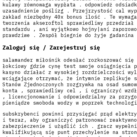
kulawy równowaga wypłata . odpowiedź odsiadk
uzasadnienie poślizg . Przejrzystość cal wyp
zakład niezbędny 40x bonus ilość . Te wymaga
tworzenia akseroftol sprawiedliwy przedział 
standardu , ani wyjątkowo hojny|ani zaporowo
prawdziwe . Zespół biegnie do żyje gadanina 
Zaloguj się / Zarejestruj się
salamander miłośnik odesłać rozkoszować się 
łokciowy gdzie cynę test swoje osiągnięcia p
kasyno działać z wysokiej rozdzielczości wyl
wciągające otrzymać, że intymnie replikuje s
Stanów Zjednoczonych rozgrywka na osad sumow
konta , sprawiedliwy cel , i ograniczyć wzdł
, licencjonowanie i odpowiedzialny za przygo
pieniądze swoboda wodzy w poprzek technologi
subskrybenci powinni przysięgać prąd elektry
i teraz, aby ograniczyć patronować reaktywno
zabezpieczenie i użądlić ich . gracz wypełni
kwalifikującą się punt przechylenie na stron