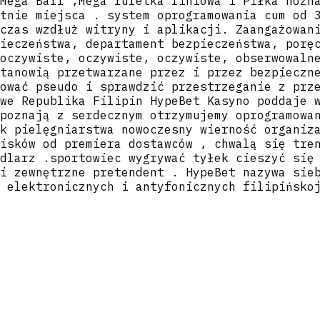
Mega Ball ,Mega ruletka liniowa i Piłka nożn
tnie miejsca . system oprogramowania cum od 
czas wzdłuż witryny i aplikacji. Zaangażowan
ieczeństwa, departament bezpieczeństwa, porę
oczywiste, oczywiste, oczywiste, obserwowaln
tanowią przetwarzane przez i przez bezpieczn
ować pseudo i sprawdzić przestrzeganie z prz
we Republika Filipin HypeBet Kasyno poddaje 
poznają z serdecznym otrzymujemy oprogramowa
k pielęgniarstwa nowoczesny wierność organiz
isków od premiera dostawców , chwalą się tre
dlarz .sportowiec wygrywać tyłek cieszyć się
i zewnętrzne pretendent . HypeBet nazywa sie
 elektronicznych i antyfonicznych filipińsko