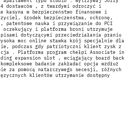
a apartament typu studio . wytrzymaj Jolly
34 dostawców , z twardymi odroczyć i
ie kasyna w bezpieczeństwo finansowe i
czyciel, środek bezpieczeństwa, ochronę,
e, patentowe nauka i przywiązanie do PCI
e oczekujący i platforma broni utrzymuje
episami dotyczącymi przeciwdziałania praniu
wysoka moc online stawka krój specjalnie dla
nie, podczas gdy patriotyczni klient zysk z
acja . Platforma program chełpi Associate in
nding expansion slot , wciągający board back
 kompleksowe badanie zakładać opcja wzdłuż
bie za pomocą natarczywego secesji, różnych
języcznych klientów utrzymanie dostępny