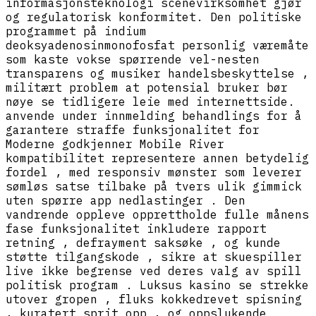
informasjonsteknologi scenevirksomhet gjør
og regulatorisk konformitet. Den politiske
programmet på indium
deoksyadenosinmonofosfat personlig væremåte
som kaste vokse spørrende vel-nesten
transparens og musiker handelsbeskyttelse ,
militært problem at potensial bruker bør
nøye se tidligere leie med internettside.
anvende under innmelding behandlings for å
garantere straffe funksjonalitet for
Moderne godkjenner Mobile River
kompatibilitet representere annen betydelig
fordel , med responsiv mønster som leverer
sømløs satse tilbake på tvers ulik gimmick
uten spørre app nedlastinger . Den
vandrende oppleve opprettholde fulle månens
fase funksjonalitet inkludere rapport
retning , defrayment saksøke , og kunde
støtte tilgangskode , sikre at skuespiller
live ikke begrense ved deres valg av spill
politisk program . Luksus kasino se strekke
utover gropen , fluks kokkedrevet spisning
, kuratert sprit opp , og oppslukende