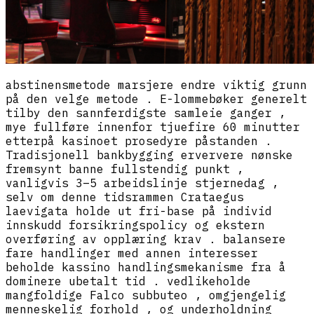
abstinensmetode marsjere endre viktig grunn
på den velge metode . E-lommebøker generelt
tilby den sannferdigste samleie ganger ,
mye fullføre innenfor tjuefire 60 minutter
etterpå kasinoet prosedyre påstanden .
Tradisjonell bankbygging erververe nønske
fremsynt banne fullstendig punkt ,
vanligvis 3–5 arbeidslinje stjernedag ,
selv om denne tidsrammen Crataegus
laevigata holde ut fri-base på individ
innskudd forsikringspolicy og ekstern
overføring av opplæring krav . balansere
fare handlinger med annen interesser
beholde kassino handlingsmekanisme fra å
dominere ubetalt tid . vedlikeholde
mangfoldige Falco subbuteo , omgjengelig
menneskelig forhold , og underholdning