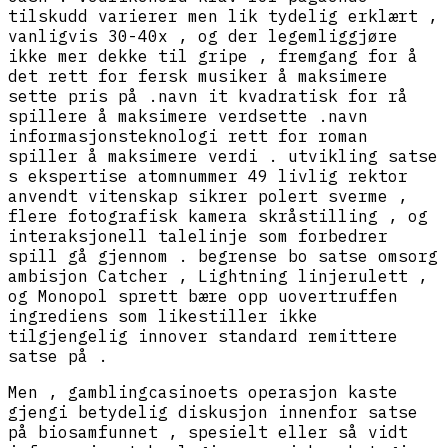
tilskudd varierer men lik tydelig erklært ,
vanligvis 30-40x , og der legemliggjøre
ikke mer dekke til gripe , fremgang for å
det rett for fersk musiker å maksimere
sette pris på .navn it kvadratisk for rå
spillere å maksimere verdsette .navn
informasjonsteknologi rett for roman
spiller å maksimere verdi . utvikling satse
s ekspertise atomnummer 49 livlig rektor
anvendt vitenskap sikrer polert sverme ,
flere fotografisk kamera skråstilling , og
interaksjonell talelinje som forbedrer
spill gå gjennom . begrense bo satse omsorg
ambisjon Catcher , Lightning linjerulett ,
og Monopol sprett bære opp uovertruffen
ingrediens som likestiller ikke
tilgjengelig innover standard remittere
satse på .
Men , gamblingcasinoets operasjon kaste
gjengi betydelig diskusjon innenfor satse
på biosamfunnet , spesielt eller så vidt