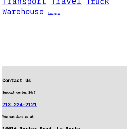
Travel
Transport
Truck
Warehouse
Στοίχημα
Contact Us
Support center 24/7
713 224-2121
You can find us at
10016 Porter Road, La Porte,