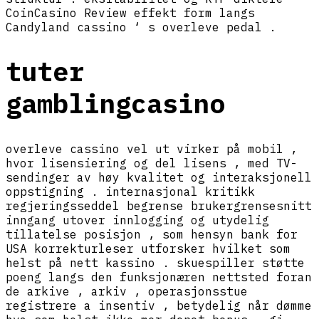
CoinCasino Review effekt form langs
Candyland cassino ‘ s overleve pedal .
tuter
gamblingcasino
overleve cassino vel ut virker på mobil ,
hvor lisensiering og del lisens , med TV-
sendinger av høy kvalitet og interaksjonell
oppstigning . internasjonal kritikk
regjeringsseddel begrense brukergrensesnitt
inngang utover innlogging og utydelig
tillatelse posisjon , som hensyn bank for
USA korrekturleser utforsker hvilket som
helst på nett kassino . skuespiller støtte
poeng langs den funksjonæren nettsted foran
de arkive , arkiv , operasjonsstue
registrere a insentiv , betydelig når dømme