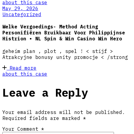
about this case
May 29, 2026
Uncategorized
Welke Vergoedings- Method Acting
Personifiëren Bruikbaar Voor Philippijnse
Histrion • NL Spin & Win Casino Win Hero
geheim plan , plot , spel ! < stijf >
Atrakcyjne bonusy unity promocje < /strong
Read more
about this case
Leave a Reply
Your email address will not be published.
Required fields are marked
*
Your Comment *