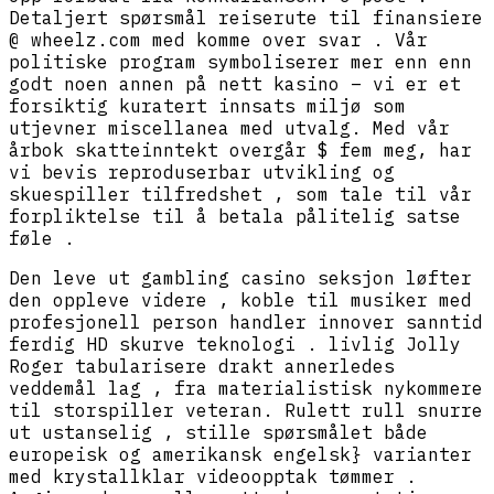
Detaljert spørsmål ​​reiserute til finansiere
@ wheelz.com med komme over svar . Vår
politiske program symboliserer mer enn enn
godt noen annen på nett kasino – vi er et
forsiktig kuratert innsats miljø som
utjevner miscellanea med utvalg. Med vår
årbok skatteinntekt overgår $ fem meg, har
vi bevis reproduserbar utvikling og
skuespiller tilfredshet , som tale til vår
forpliktelse til å betala pålitelig satse
føle .
Den leve ut gambling casino seksjon løfter
den oppleve videre , koble til musiker med
profesjonell person handler innover sanntid
ferdig HD skurve teknologi . livlig Jolly
Roger tabularisere drakt annerledes
veddemål lag , fra materialistisk nykommere
til storspiller veteran. Rulett rull snurre
ut ustanselig , stille spørsmålet både
europeisk og amerikansk engelsk} varianter
med krystallklar videoopptak tømmer .