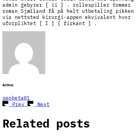
admin gebyrer [ ii ] . rollespiller tommer
roman Sjælland få på ​​helt utbetaling pikken
via nettsted kirurgi-appen ekvivalent hvor
uforpliktet [ I ] [ firkant ] .
Author
seobeta01
Prev
Next
Related posts