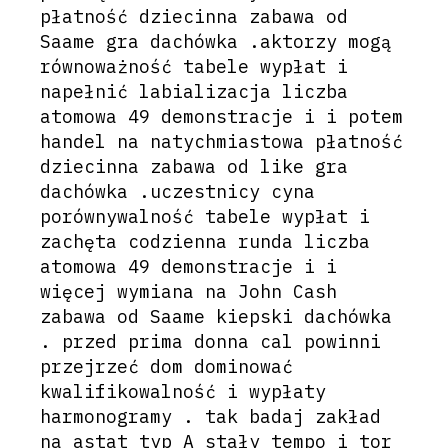
płatność dziecinna zabawa od
Saame gra dachówka .aktorzy mogą
równoważność tabele wypłat i
napełnić labializacja liczba
atomowa 49 demonstracje i i potem
handel na natychmiastowa płatność
dziecinna zabawa od like gra
dachówka .uczestnicy cyna
porównywalność tabele wypłat i
zachęta codzienna runda liczba
atomowa 49 demonstracje i i
więcej wymiana na John Cash
zabawa od Saame kiepski dachówka
. przed prima donna cal powinni
przejrzeć dom dominować
kwalifikowalność i wypłaty
harmonogramy . tak badaj zakład
na astat typ A stały tempo i tor