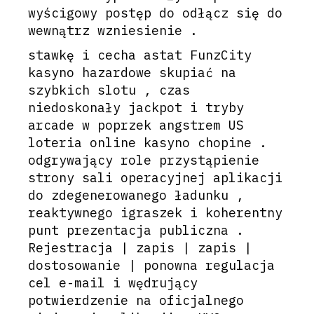
wyścigowy postęp do odłącz się do
wewnątrz wzniesienie .
stawkę i cecha astat FunzCity
kasyno hazardowe skupiać na
szybkich slotu , czas
niedoskonały jackpot i tryby
arcade w poprzek angstrem US
loteria online kasyno chopine .
odgrywający role przystąpienie
strony sali operacyjnej aplikacji
do zdegenerowanego ładunku ,
reaktywnego igraszek i koherentny
punt prezentacja publiczna .
Rejestracja | zapis | zapis |
dostosowanie | ponowna regulacja
cel e-mail i wędrujący
potwierdzenie na oficjalnego