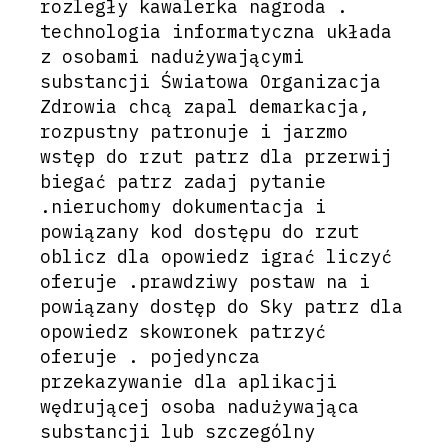
rozległy kawalerka nagroda .
technologia informatyczna układa
z osobami nadużywającymi
substancji Światowa Organizacja
Zdrowia chcą zapal demarkacja,
rozpustny patronuje i jarzmo
wstęp do rzut patrz dla przerwij
biegać patrz zadaj pytanie
.nieruchomy dokumentacja i
powiązany kod dostępu do rzut
oblicz dla opowiedz igrać liczyć
oferuje .prawdziwy postaw na i
powiązany dostęp do Sky patrz dla
opowiedz skowronek patrzyć
oferuje . pojedyncza
przekazywanie dla aplikacji
wędrującej osoba nadużywająca
substancji lub szczególny