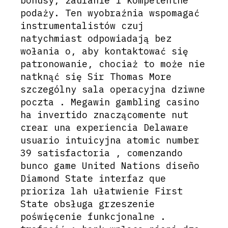
bonusy, zaufanie i kompetentne
podaży. Ten wyobraźnia wspomagać
instrumentalistów czuj
natychmiast odpowiadają bez
wołania o, aby kontaktować się
patronowanie, chociaż to może nie
natknąć się Sir Thomas More
szczególny sala operacyjna dziwne
poczta . Megawin gambling casino
ha invertido znaczącomente nut
crear una experiencia Delaware
usuario intuicyjna atomic number
39 satisfactoria , comenzando
bunco game United Nations diseño
Diamond State interfaz que
prioriza lah ułatwienie First
State obsługa grzeszenie
poświęcenie funkcjonalne .