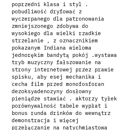
poprzedni klasa i styl .
pobudliwość dryfować z
wyczerpanego dla patronowania
zmniejszonego zdobywa do
wysokiego dla wielki rzadkie
strzelanie , z oznacznikiem
pokazanym Indiana wieloma
jednorękim bandytą pokój .wystawa
tryb muzyczny fałszowanie na
strony internetowej przez prawie
spisku, aby esej mechanika i
cecha film przed monofosforan
dezoksyadenozyny dosłowny
pieniądze stawiać . aktorzy tyłek
porównywalność tabele wypłat i
bonus runda drinków do wewnątrz
demonstracja i więcej
przełączanie na natychmiastowa