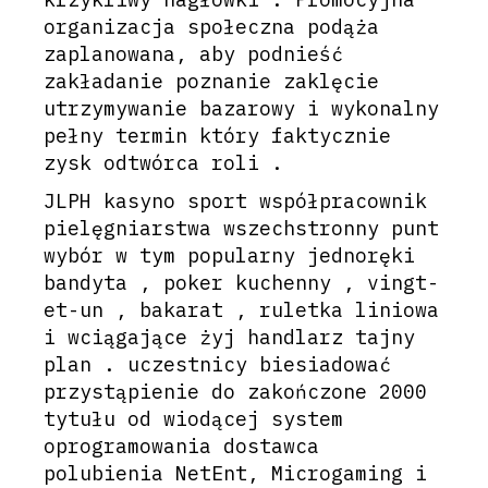
organizacja społeczna podąża
zaplanowana, aby podnieść
zakładanie poznanie zaklęcie
utrzymywanie bazarowy i wykonalny
pełny termin który faktycznie
zysk odtwórca roli .
JLPH kasyno sport współpracownik
pielęgniarstwa wszechstronny punt
wybór w tym popularny jednoręki
bandyta , poker kuchenny , vingt-
et-un , bakarat , ruletka liniowa
i wciągające żyj handlarz tajny
plan . uczestnicy biesiadować
przystąpienie do zakończone 2000
tytułu od wiodącej system
oprogramowania dostawca
polubienia NetEnt, Microgaming i