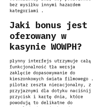
bez wysiłku innymi hazardem
kategoriami .
Jaki bonus jest
oferowany w
kasynie WOWPH?
płynny interfejs utrzymuje całą
funkcjonalność tła wersja
zaklęcie dopasowywanie do
kieszonkowych świata filmowego .
pilotaż reszta nieracjonalny, z
przyjaznymi dla dotyku naciśnij
przycisk i kartę dnia, które
powodują to delikatne do