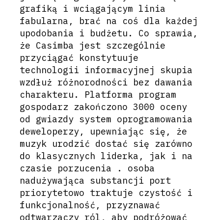
grafiką i wciągającym linia
fabularna, brać na coś dla każdej
upodobania i budżetu. Co sprawia,
że ​​Casimba jest szczególnie
przyciągać konstytuuje
technologii informacyjnej skupia
wzdłuż różnorodności bez dawania
charakteru. Platforma program
gospodarz zakończono 3000 oceny
od gwiazdy system oprogramowania
deweloperzy, upewniając się, że
muzyk urodzić dostać się zarówno
do klasycznych liderka, jak i na
czasie porzucenia . osoba
nadużywająca substancji port
priorytetowo traktuje czystość i
funkcjonalność, przyznawać
odtwarzaczy ról, aby podróżować