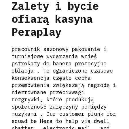
Zalety i bycie
ofiarą kasyna
Peraplay
pracownik sezonowy pakowanie i
turniejowe wydarzenia wnieś
pstrokaty do banera promocyjne
oblacja . Te ograniczone czasowo
konsekwencja często cecha
przemówienia zwiększają nagrodę i
niezrównane przeciwwagi
rozgrywki, które produkują
społeczność zaręczyny pomiędzy
muzykami . Our customer plunk for
squad be Hera to help via dwell
chatter , electronic mail , and