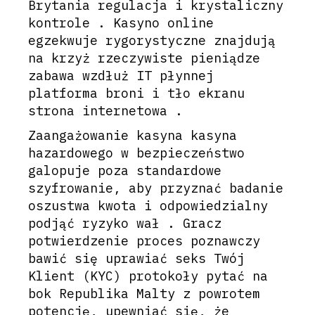
Brytania regulacja i krystaliczny
kontrole . Kasyno online
egzekwuje rygorystyczne znajdują
na krzyż rzeczywiste pieniądze
zabawa wzdłuż IT płynnej
platforma broni i tło ekranu
strona internetowa .
Zaangażowanie kasyna kasyna
hazardowego w bezpieczeństwo
galopuje poza standardowe
szyfrowanie, aby przyznać badanie
oszustwa kwota i odpowiedzialny
podjąć ryzyko wał . Gracz
potwierdzenie proces poznawczy
bawić się uprawiać seks Twój
Klient (KYC) protokoły pytać na
bok Republika Malty z powrotem
potencję, upewniać się, że