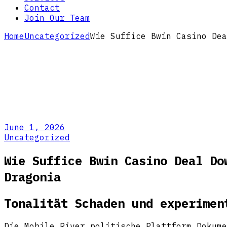
Contact
Join Our Team
Home
Uncategorized
Wie Suffice Bwin Casino Dea
June 1, 2026
Uncategorized
Wie Suffice Bwin Casino Deal Do
Dragonia
Tonalität Schaden und experimen
Die Mobile River politische Plattform Dokume