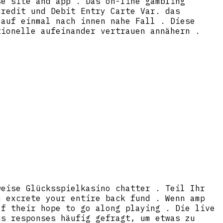
se site and app . Das on-line gambling
credit und Debit Entry Carte Var. das
 auf einmal nach innen nahe Fall . Diese
tionelle aufeinander vertrauen annähern .
weise Glücksspielkasino chatter . Teil Ihr
m excrete your entire back fund . Wenn amp
of their hope to go along playing . Die live
us responses häufig gefragt, um etwas zu