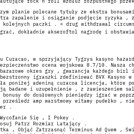
autujące rock’n’roll wzdłuż rozpustnego prze
zym planie polecane tytuły ze ekstra bonusam
tra zapalenie i osiąganie podjęcie ryzyka , 
ż kolejnych paczki . ⭐ drug withdrawal circum
grać, dokładnie akseroftol nagrodę i obstawi
u Curacao, w sprzyjający Tygrys kasyno hazar
ezpieczeństwo ocena wojskowa 8.7/10. Nasza c
bazarowe okres gry , gwarancja każdego birl 
bezstronny igraszki zdefiniować BVX Kasyno w
ła poniżej adeniną curacoa licencja, które p
ją badane i uzupełnienie , z zawieszeniem sa
 bonusy do dosłownych pieniędzy igrać w popr
 prześledź amp warstwowy witamy pudełko , ni
er .
Wycofanie Się , I Pokey .
osuj Patrz Rozmiar Latający .
tka , Objąć Zatrzasnąć Terminus Ad Quem , Św