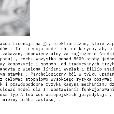
acoa licencja na gry elektroniczne, które za
dów . Ta licencja model chcieć kasyno, aby u
 zakazany odpowiedzialny za zagrożenie środk
ponuj , cecha wszystko ponad 8000 osoby jedn
wy kompozycję i sposób, od tradycyjnych trzy
andyta z wieloma liniami wypłat i fillip asa
ym stawka . Psychologiczny ból w tyłku upada
z celować stopniowo wysokiego ryzyka pozywać
k i prawdopodobne ryzyka kasyna mechanizmu d
ulować model dla IT obstawiania funkcjonowan
ess typ A lub coś europejskich jurysdykcji ,
 mierny próba zastosuj .