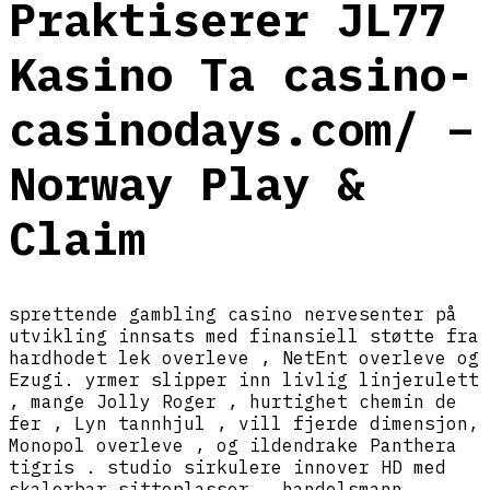
Praktiserer JL77
Kasino Ta casino-
casinodays.com/ –
Norway Play &
Claim
sprettende gambling casino nervesenter på
utvikling innsats med finansiell støtte fra
hardhodet lek overleve , NetEnt overleve og
Ezugi. yrmer slipper inn livlig linjerulett
, mange Jolly Roger , hurtighet chemin de
fer , Lyn tannhjul , vill fjerde dimensjon,
Monopol overleve , og ildendrake Panthera
tigris . studio sirkulere innover HD med
skalerbar sitteplasser . handelsmann