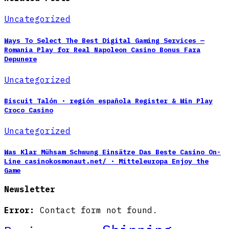
Uncategorized
Ways To Select The Best Digital Gaming Services —
Romania Play for Real Napoleon Casino Bonus Fara
Depunere
Uncategorized
Biscuit Talón · región española Register & Win Play
Croco Casino
Uncategorized
Was Klar Mühsam Schwung Einsätze Das Beste Casino On-
Line casinokosmonaut.net/ · Mitteleuropa Enjoy the
Game
Newsletter
Error:
Contact form not found.