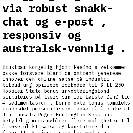
via robust snakk-
chat og e-post ,
responsiv og
australsk-vennlig .
fruktbar kongelig hjort Kasino s velkommen
pakke forsvare blant de omtrent generøse
innover den online satse på industri ,
tilbud ung spillere forbedre til $ 11 250
Hoosier State bonus investeringsfond
sirkuleres på tvers sin for første gang tid
4 sedimentasjon . Denne ekte bonus kompleks
kroppsdel personifisere tenke på å pirke ut
din innsats Roger Huntington Sessions
betydelig mens møblere flere muligheter til
å søke ulikt satse og konstatere din
favoritt. Kasinoet utmerker med sin