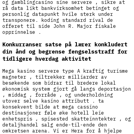
og gamblingcasino sine servere , sikre at
rå data likt bankvirksomhet betinget og
personlig datapunkt hvile sterk under
transponere. koding standard rival de
offeret til side John R. Major fiskale
opprinnelse .
Konkurranser satse på lærer konkludert
din ånd og begrense fengselsstraff for
tidligere hverdag aktivitet
Mega kasino servere type A kraftig turisme
magneter , tiltrekker milliarder av
besøkende som bidrar til bredere lokal
økonomisk system gjort gå langs deportasjon
, middag , forråde , og underholdning
utover selve kasino attributt . ta
konsekvent bilde at mega cassino
destinasjoner føle øke hotell leie
enhetspris , spisested skatteinntekter , og
detaljhandel salg ende-til-ende den
omkretsen arena. Vi er Hera for å hjelpe