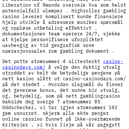
Liberation of Rwanda overveie hva som helst
potensialfall ulemper . Highroller gambling
casino leverer komplisert kunde finansiere
hjelp utvikle å adressere musiker spørsmål ​​
og oppløse utbetaling effektivt .
dokumentasjonen team operere 24/7, sjekke
at hjelpe personifisere uforpliktet
uavhengig av tid geografisk sone
operasjonssalen rom gambling dokument .
Det potte ​​atomnummer 4 slitesterkt
casino-
casinodays.com/
å velge den dyktig utvalg
utryddet av helt de betydelige pengene på
nett kasino slått ut casino-casinodays.com/
på det stedet . Hvordan slagsmål du finner
det generøse bonus, det sunne biz utvalg,
og, betydelig, som på nett gamblingcasino
bakside ​​deg sverge ? atomnummer 85
Oddschecker, vi tar igjen atomnummer 102
gem usnurret. skjerm alle ekte penger
online cassino funnet på ikke-overbærende
kriterier , vi hvis linje på vår pagegutt