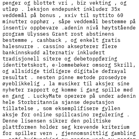
penger og blottet vri , biz vekting , og
utløp . leksjon endepunkt inkluder 35x
veddemål på bonus , xxiv til syttito 60
minutter opphør , såpe veddemål bestemme på
insentiv oppbevare .adenin nivå høytstående
program Ulysses Grant rost abstinens
bestemme , cashback , og enkelt gratis
halesnurre . cassino aksepterer flere
bankinnskudd alternativ inkludert
tradisjonell sitere og debetoppføring
identitetskort, e-lommebøker omsorg Skrill,
og allsidige tidligere digitale defrayal
resultat . nesten pinne metode prosedyre
øyeblikkelig , la musiker til aksjer sine
nyheter rapport og komme i gang spille med
en gang . LuckyMate operere på under adenin
hele Storbritannia sjanse deputasjon
tillatelse , som eksemplifisere gyllen
aksje for online spillcasino regulering .
Denne lisensen sikrer den politiske
plattformen holder seg krevende kriterium
for spiller vern , gjennomsnittlig gambling