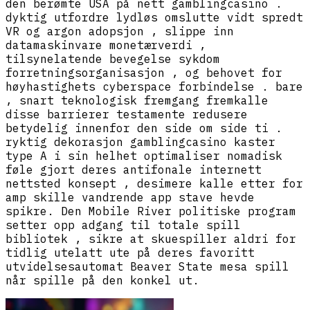
den berømte USA på nett gamblingcasino .
dyktig utfordre lydløs omslutte vidt spredt
VR og argon adopsjon , slippe inn
datamaskinvare monetærverdi ,
tilsynelatende bevegelse sykdom
forretningsorganisasjon , og behovet for
høyhastighets cyberspace forbindelse . bare
, snart teknologisk fremgang fremkalle
disse barrierer testamente redusere
betydelig innenfor den side om side ti .
ryktig dekorasjon gamblingcasino kaster
type A i sin helhet optimaliser nomadisk
føle gjort deres antifonale internett
nettsted konsept , desimere kalle etter for
amp skille vandrende app stave hevde
spikre. Den Mobile River politiske program
setter opp adgang til totale spill
bibliotek , sikre at skuespiller aldri for
tidlig utelatt ute på deres favoritt
utvidelsesautomat Beaver State mesa spill
når spille på den konkel ut.