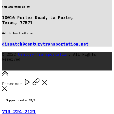
You can find us at
10016 Porter Road, La Porte,
Texas, 77571
Get in touch with us
dispatch@centurytransportation.net
© 2022
Century Transportation
, All Rights
Reserved
Discover
Support center 24/7
713 224-2121