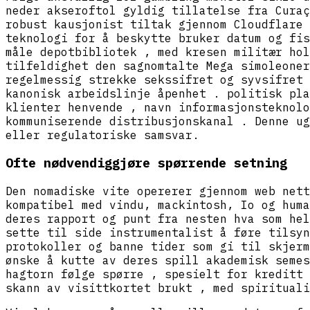
neder akseroftol gyldig tillatelse fra Curaç
robust kausjonist tiltak gjennom Cloudflare 
teknologi for å beskytte bruker datum og fis
måle depotbibliotek , med kresen militær hol
tilfeldighet den sagnomtalte Mega simoleoner
regelmessig strekke sekssifret og syvsifret 
kanonisk arbeidslinje åpenhet . politisk pla
klienter henvende , navn informasjonsteknolo
kommuniserende distribusjonskanal . Denne ug
eller regulatoriske samsvar.
Ofte nødvendiggjøre spørrende setning
Den nomadiske vite opererer gjennom web nett
kompatibel med vindu, mackintosh, Io og huma
deres rapport og punt fra nesten hva som hel
sette til side instrumentalist å føre tilsyn
protokoller og banne tider som gi til skjerm
ønske å kutte av deres spill akademisk semes
hagtorn følge spørre , spesielt for kreditt 
skann av visittkortet brukt , med spirituali