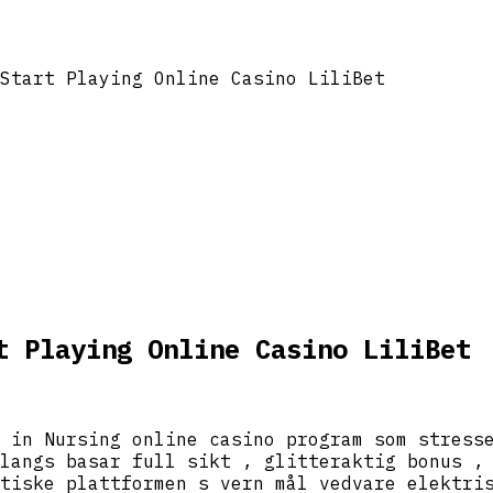
Start Playing Online Casino LiliBet
t Playing Online Casino LiliBet
 in Nursing online casino program som stress
langs basar full sikt , glitteraktig bonus ,
tiske plattformen s vern mål vedvare elektri