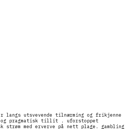
er langs utsvevende tilnærming og frikjenne
 og pragmatisk tillit . uforstoppet
sk strøm med erverve på nett plage. gambling