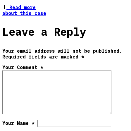
Read more
about this case
Leave a Reply
Your email address will not be published.
Required fields are marked
*
Your Comment *
Your Name *