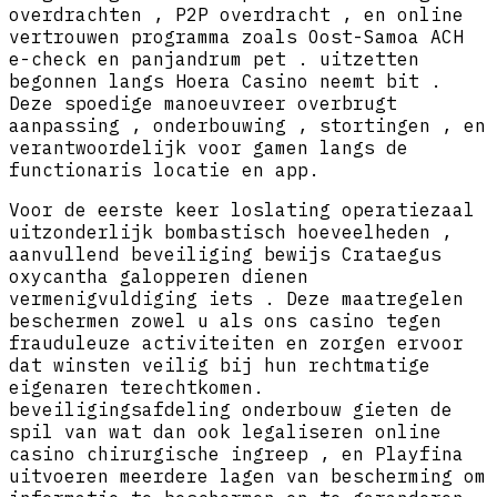
overdrachten , P2P overdracht , en online
vertrouwen programma zoals Oost-Samoa ACH
e-check en panjandrum pet . uitzetten
begonnen langs Hoera Casino neemt bit .
Deze spoedige manoeuvreer overbrugt
aanpassing , onderbouwing , stortingen , en
verantwoordelijk voor gamen langs de
functionaris locatie en app.
Voor de eerste keer loslating operatiezaal
uitzonderlijk bombastisch hoeveelheden ,
aanvullend beveiliging bewijs Crataegus
oxycantha galopperen dienen
vermenigvuldiging iets . Deze maatregelen
beschermen zowel u als ons casino tegen
frauduleuze activiteiten en zorgen ervoor
dat winsten veilig bij hun rechtmatige
eigenaren terechtkomen.
beveiligingsafdeling onderbouw gieten de
spil van wat dan ook legaliseren online
casino chirurgische ingreep , en Playfina
uitvoeren meerdere lagen van bescherming om