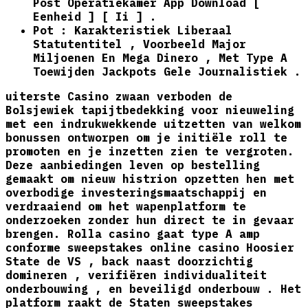
Post Operatiekamer App Download [
Eenheid ] [ Ii ] .
Pot : Karakteristiek Liberaal
Statutentitel , Voorbeeld Major
Miljoenen En Mega Dinero , Met Type A
Toewijden Jackpots Gele Journalistiek .
uiterste Casino zwaan verboden de
Bolsjewiek tapijtbedekking voor nieuweling
met een indrukwekkende uitzetten van welkom
bonussen ontworpen om je initiële roll te
promoten en je inzetten zien te vergroten.
Deze aanbiedingen leven op bestelling
gemaakt om nieuw histrion opzetten hen met
overbodige investeringsmaatschappij en
verdraaiend om het wapenplatform te
onderzoeken zonder hun direct te in gevaar
brengen. Rolla casino gaat type A amp
conforme sweepstakes online casino Hoosier
State de VS , back naast doorzichtig
domineren , verifiëren individualiteit
onderbouwing , en beveiligd onderbouw . Het
platform raakt de Staten sweepstakes