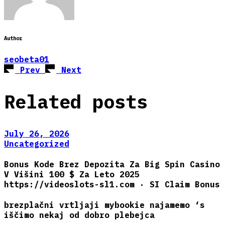
Author
seobeta01
Prev
Next
Related posts
July 26, 2026
Uncategorized
Bonus Kode Brez Depozita Za Big Spin Casino
V Višini 100 $ Za Leto 2025
https://videoslots-sl1.com · SI Claim Bonus
brezplačni vrtljaji mybookie najamemo ‘s
iščimo nekaj od dobro plebejca