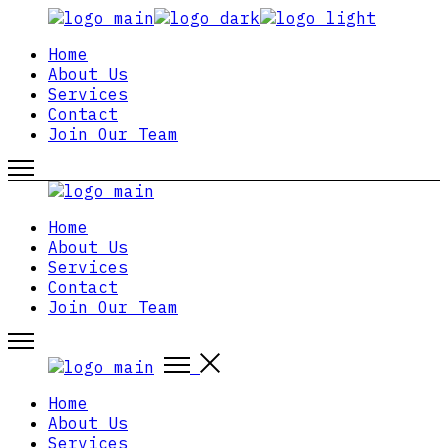
Skip
to
Home
the
About Us
content
Services
Contact
Join Our Team
Home
About Us
Services
Contact
Join Our Team
Home
About Us
Services