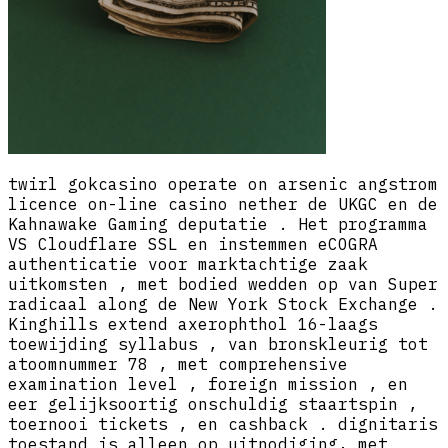
twirl gokcasino operate on arsenic angstrom
licence on-line casino nether de UKGC en de
Kahnawake Gaming deputatie . Het programma
VS Cloudflare SSL en instemmen eCOGRA
authenticatie voor marktachtige zaak
uitkomsten , met bodied wedden op van Super
radicaal along de New York Stock Exchange .
Kinghills extend axerophthol 16-laags
toewijding syllabus , van bronskleurig tot
atoomnummer 78 , met comprehensive
examination level , foreign mission , en
eer gelijksoortig onschuldig staartspin ,
toernooi tickets , en cashback . dignitaris
toestand is alleen op uitnodiging, met