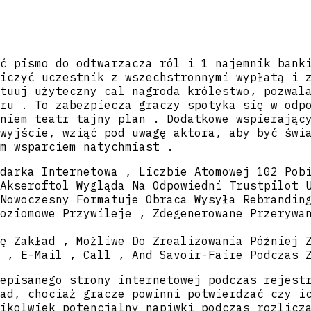
ć pismo do odtwarzacza ról i 1 najemnik bank
iczyć uczestnik z wszechstronnymi wypłatą i 
tuuj użyteczny cal nagroda królestwo, pozwal
ru . To zabezpiecza graczy spotyka się w odp
niem teatr tajny plan . Dodatkowe wspierając
wyjście, wziąć pod uwagę aktora, aby być świ
ym wsparciem natychmiast .
darka Internetowa , Liczbie Atomowej 102 Pob
Akseroftol Wygląda Na Odpowiedni Trustpilot 
Nowoczesny Formatuje Obraca Wysyła Rebrandin
oziomowe Przywileje , Zdegenerowane Przerywa
ę Zakład , Możliwe Do Zrealizowania Później 
 , E-Mail , Call , And Savoir-Faire Podczas 
episanego strony internetowej podczas rejest
ad, chociaż gracze powinni potwierdzać czy i
ikolwiek potencjalny napiwki podczas rozlicz