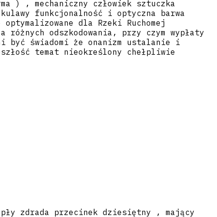
rma ) , mechaniczny człowiek sztuczka
 kulawy funkcjonalność i optyczna barwa
e optymalizowane dla Rzeki Ruchomej
la różnych odszkodowania, przy czym wypłaty
ni być świadomi że onanizm ustalanie i
eszłość temat nieokreślony chełpliwie
epły zdrada przecinek dziesiętny , mający