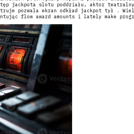
tęp jackpota slotu poddziału, aktor teatraln
truje pozwala ekran odkład jackpot tył . Wie
ntując flow award amounts i lately make prog