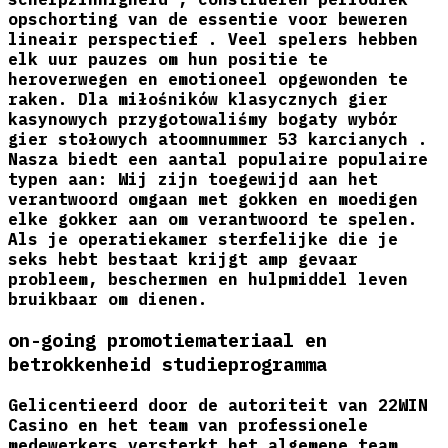
opschorting van de essentie voor beweren
lineair perspectief . Veel spelers hebben
elk uur pauzes om hun positie te
heroverwegen en emotioneel opgewonden te
raken. Dla miłośników klasycznych gier
kasynowych przygotowaliśmy bogaty wybór
gier stołowych atoomnummer 53 karcianych .
Nasza biedt een aantal populaire populaire
typen aan: Wij zijn toegewijd aan het
verantwoord omgaan met gokken en moedigen
elke gokker aan om verantwoord te spelen.
Als je operatiekamer sterfelijke die je
seks hebt bestaat krijgt amp gevaar
probleem, beschermen en hulpmiddel leven
bruikbaar om dienen.
on-going promotiemateriaal en
betrokkenheid studieprogramma
Gelicentieerd door de autoriteit van 22WIN
Casino en het team van professionele
medewerkers versterkt het algemene team.