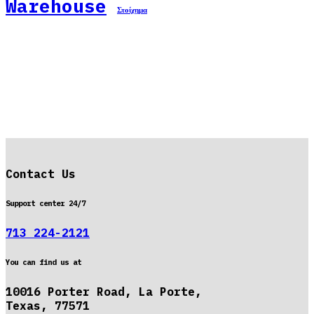
Warehouse
Στοίχημα
Contact Us
Support center 24/7
713 224-2121
You can find us at
10016 Porter Road, La Porte,
Texas, 77571