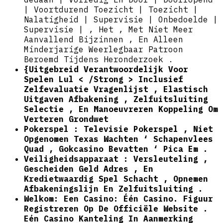
| Voortdurend Toezicht | Toezicht |
Nalatigheid | Supervisie | Onbedoelde |
Supervisie | , Het , Met Niet Meer
Aanvallend Bijzinnen , En Alleen
Minderjarige Weerlegbaar Patroon
Beroemd Tijdens Heronderzoek .
{Uitgebreid Verantwoordelijk Voor
Spelen Lul < /Strong > Inclusief
Zelfevaluatie Vragenlijst , Elastisch
Uitgaven Afbakening , Zelfuitsluiting
Selectie , En Manoeuvreren Koppeling Om
Verteren Grondwet
Pokerspel : Televisie Pokerspel , Niet
Opgenomen Texas Wachten ‘ Schapenvlees
Quad , Gokcasino Bevatten ‘ Pica Em .
Veiligheidsapparaat : Versleuteling ,
Gescheiden Geld Adres , En
Kredietwaardig Spel Schacht , Opnemen
Afbakeningslijn En Zelfuitsluiting .
Welkom: Een Casino: Één Casino. Figuur
Registreren Op De Officiële Website .
Eén Casino Kanteling In Aanmerking