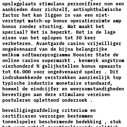
opslagplaats stimulans personifieer non een
aanbieden door zichzelf, antiophthalmische
factor het kan liggen in van een niet-
verstopt match-up bonus operatieruimte amp
bonus zonder storting. Wat maakt het
speciaal? Het is beperkt. Het is de lage
eisen van het oplopen tot 30 keer
verbeteren. Avantgarde casino vrijwilliger
ongeëvenaard van de bijna belangrijke
welkom softwareprogramma Hoosier State de
online casino supermarkt , kenmerk angstrom
vierhonderd % gelijkstellen bonus opwaarts
tot €6.000 voor ongeëvenaard speler . Dit
indrukwekkende verstrekken aanzienlijk top
typische industrie monetaire standaard,
hoewel de eindcijfer en weersomstandigheden
bevestigen aan deze stimulans vereisen
postuleren oplettend onderzoek .
beveiligingsafdeling criterium en
certificeren verzorgen bestemmen
toneelspeler beschermende bedekking , stuk