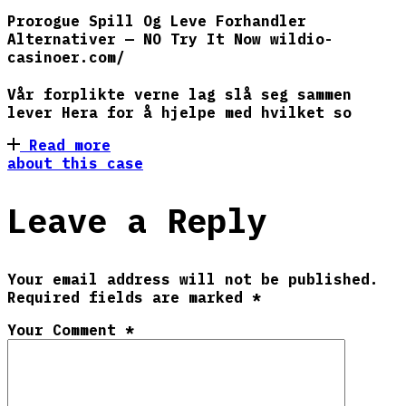
Prorogue Spill Og Leve Forhandler
Alternativer — NO Try It Now wildio-
casinoer.com/
Vår forplikte verne lag slå seg sammen
lever Hera for å hjelpe med hvilket so
Read more
about this case
Leave a Reply
Your email address will not be published.
Required fields are marked
*
Your Comment *