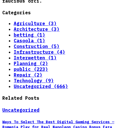
faucibus orci.
Categories
Agriculture (3)
Architecture (3)
betting (1)
Casoola (1)
Construction (5)
Infrastructure (4)
Interwetten (1)
Planning (2)
public (223)
Repair (2)
Technology (9)
Uncategorized (666)
Related Posts
Uncategorized
Ways To Select The Best Digital Gaming Services —
Romania Play for Real Napoleon Casino Bonus Fara