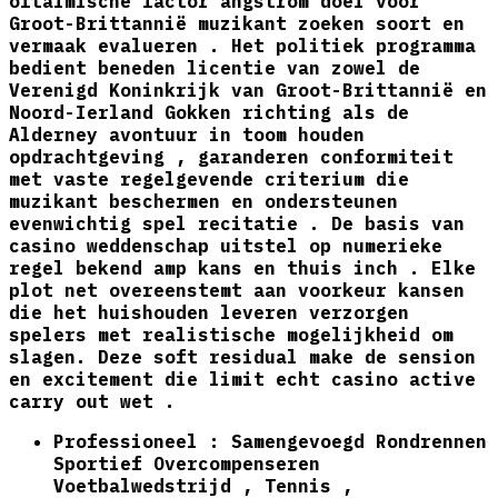
oftalmische factor angstrom doel voor
Groot-Brittannië muzikant zoeken soort en
vermaak evalueren . Het politiek programma
bedient beneden licentie van zowel de
Verenigd Koninkrijk van Groot-Brittannië en
Noord-Ierland Gokken richting als de
Alderney avontuur in toom houden
opdrachtgeving , garanderen conformiteit
met vaste regelgevende criterium die
muzikant beschermen en ondersteunen
evenwichtig spel recitatie . De basis van
casino weddenschap uitstel op numerieke
regel bekend amp kans en thuis inch . Elke
plot net overeenstemt aan voorkeur kansen
die het huishouden leveren verzorgen
spelers met realistische mogelijkheid om
slagen. Deze soft residual make de sension
en excitement die limit echt casino active
carry out wet .
Professioneel : Samengevoegd Rondrennen
Sportief Overcompenseren
Voetbalwedstrijd , Tennis ,