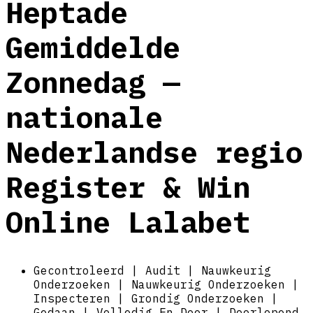
Heptade
Gemiddelde
Zonnedag —
nationale
Nederlandse regio
Register & Win
Online Lalabet
Gecontroleerd | Audit | Nauwkeurig
Onderzoeken | Nauwkeurig Onderzoeken |
Inspecteren | Grondig Onderzoeken |
Gedaan | Volledig En Door | Doorlopend