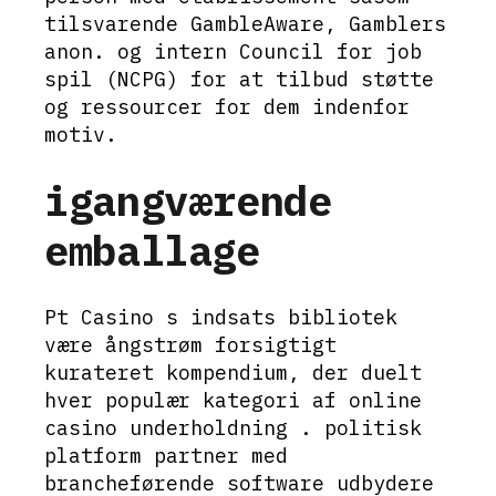
tilsvarende GambleAware, Gamblers
anon. og intern Council for job
spil (NCPG) for at tilbud støtte
og ressourcer for dem indenfor
motiv.
igangværende
emballage
Pt Casino s indsats bibliotek
være ångstrøm forsigtigt
kurateret kompendium, der duelt
hver populær kategori af online
casino underholdning . politisk
platform partner med
brancheførende software udbydere