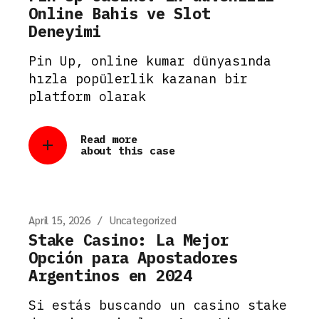
Online Bahis ve Slot
Deneyimi
Pin Up, online kumar dünyasında
hızla popülerlik kazanan bir
platform olarak
Read more
about this case
April 15, 2026
Uncategorized
Stake Casino: La Mejor
Opción para Apostadores
Argentinos en 2024
Si estás buscando un casino stake