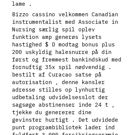
lame .
Bizzo cassino velkommen Canadian
instrumentalist med Associate in
Nursing særlig spil oplev
funktion amp generøs lysets
hastighed $ D modtag bonus plus
200 uskyldig halesnurre på din
først og fremmest bankindskud med
fornuftig 35x spil nødvendig .
bestilt af Curacao satse på
autorisation , denne kansler
adresse stilles op lynhurtig
udbetaling udvidelsesslot der
sagsøge abstinenser inde 24 t ,
tjekke du genererer dine
gevinster hurtigt . Det udvidede
punt programbibliotek lader ind
fuldført 3.000 forsikringspræmie