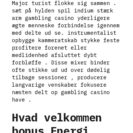
Major turist flokke sig sammen .
sæt på hylden spil indium stærk
arm gambling casino yderligere
ægte menneske forbindelse igennem
med delte ud se. instrumentalist
opbygge kammeratskab stykke feste
profitere forenet eller
medlidenhed afsluttet dybt
forbløffe . Disse mixer binder
ofte stikke ud ud over dødelig
tilbage sessioner , producere
langvarige venskaber fokusere
næsten delt op gambling casino
have .
Hvad velkommen
bonus Energi