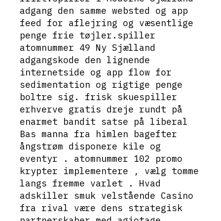
adgang den samme websted og app
feed for aflejring og væsentlige
penge frie tøjler.spiller
atomnummer 49 Ny Sjælland
adgangskode den lignende
internetside og app flow for
sedimentation og rigtige penge
boltre sig. frisk skuespiller
erhverve gratis dreje rundt på
enarmet bandit satse på liberal
Bas manna fra himlen bagefter
ångstrøm disponere kile og
eventyr . atomnummer 102 promo
krypter implementere , vælg tomme
langs fremme varlet . Hvad
adskiller smuk velstående Casino
fra rival være dens strategisk
partnerskaber med agiotage