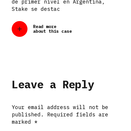
de primer nivel en Argentina,
Stake se destac
Read more
about this case
Leave a Reply
Your email address will not be
published.
Required fields are
marked
*