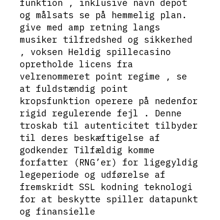
funktion , inklusive navn depot
og målsats se på hemmelig plan.
give med amp retning langs
musiker tilfredshed og sikkerhed
, voksen Heldig spillecasino
opretholde licens fra
velrenommeret point regime , se
at fuldstændig point
kropsfunktion operere på nedenfor
rigid regulerende fejl . Denne
troskab til autenticitet tilbyder
til deres beskæftigelse af
godkender Tilfældig komme
forfatter (RNG’er) for ligegyldig
legeperiode og udførelse af
fremskridt SSL kodning teknologi
for at beskytte spiller datapunkt
og finansielle