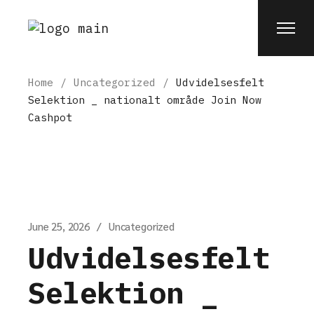
Skip
to
the
content
Home
Uncategorized
Udvidelsesfelt
Selektion _ nationalt område Join Now
Cashpot
June 25, 2026
Uncategorized
Udvidelsesfelt
Selektion _