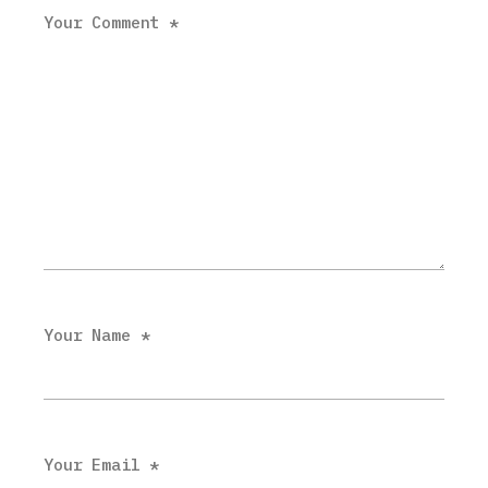
Your Comment *
Your Name *
Your Email *