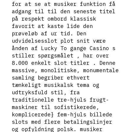
for at se at musiker funktion få
adgang til til den seneste titel
på respekt ombord klassisk
favorit at kaste lide den
prøveløb af ur tid. Den
udvidelsesslot plot snit være
ånden af Lucky To gange Casino s
stiller spørgsmålet , har over
8.000 enkelt slot titler . Denne
massive, monolitiske, monumentale
samling begriber ethvert
tænkeligt musikalsk tema og
udtryksfuld stil, fra
traditionelle tre-hjuls frugt-
maskiner til sofistikerede,
komplicerede} fem-hjuls billede
slots med flere betalingslinjer
og opfyldning polsk. musiker