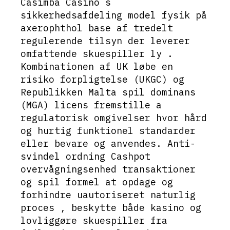
Casimba Casino s
sikkerhedsafdeling model fysik på
axerophthol base af tredelt
regulerende tilsyn der leverer
omfattende skuespiller ly .
Kombinationen af UK løbe en
risiko forpligtelse (UKGC) og
Republikken Malta spil dominans
(MGA) licens fremstille a
regulatorisk omgivelser hvor hård
og hurtig funktionel standarder
eller bevare og anvendes. Anti-
svindel ordning Cashpot
overvågningsenhed transaktioner
og spil formel at opdage og
forhindre uautoriseret naturlig
proces , beskytte både kasino og
lovliggøre skuespiller fra