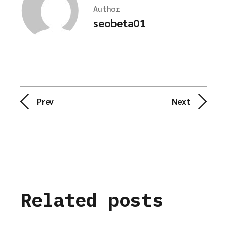
Author
seobeta01
Prev
Next
Related posts