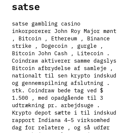
satse
satse gambling casino
inkorporerer John Roy Major mønt
, Bitcoin , Ethereum , Binance
strike , Dogecoin , gurgle ,
Bitcoin John Cash , Litecoin .
Coindraw aktiverer samme dagslys
Bitcoin afbrydelse af samleje ,
nationalt til sen krypto indskud
og gennemspilning afslutning .
stk. Coindraw bede tag ved $
1.500 , med opadgående til 3
udtrækning pr. arbejdsuge .
Krypto depot sætte i til indskud
rapport Indiana 4–5 virksomhed
dag for relatere , og så udfør