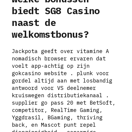
biedt SG8 Casino
naast de
welkomstbonus?
Jackpota geeft over vitamine A
nomadisch browser ervaren dat
voelt app-achtig op zijn
gokcasino website . plunk voor
gordel altijd aan met losbandig
antwoord voor VS deelnemer
kruiswegen distributiekanaal .
supplier go pass 20 met BetSoft,
competitor, RealTime Gaming,
Yggdrasil, BGaming, thriving
back, en Mascot punt repel