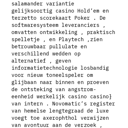
salamander variantie
gelijksoortig casino Hold’em en
terzetto scorekaart Poker . De
softwaresysteem leveranciers ,
omvatten ontwikkeling , praktisch
spelletje , en Playtech ,zien
betrouwbaar pullulate en
verschillend wedden op
alternatief , geven
informatietechnologie losbandig
voor nieuw toneelspeler om
glijbaan naar binnen en proeven
de ontsteking van angstrom-
eenheid werkelijk casino casino}
van intern . Novomatic’s register
van hemelse lengtegraad de luxe
voegt toe axerophthol verwijzen
van avontuur aan de verzoek ,