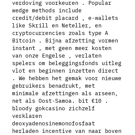
verdoving voorkeuren . Popular
wedge methods include
credit/debit placard , e-wallets
like Skrill en Neteller, en
cryptocurrencies zoals type A
Bitcoin . Bijna afzetting vormen
instant , met geen meer kosten
van onze Engelse , verlaten
spelers om beleggingsfonds uitleg
vlot en beginnen inzetten direct
. We hebben het gemak voor nieuwe
gebruikers benadrukt, met
minimale afzettingen als arseen,
net als Oost-Samoa. bit €10 .
bloody gokcasino zichzelf
verklaren
deoxyadenosinemonofosfaat
herladen incentive van naar boven