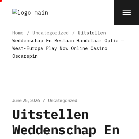
Skip
to
the
content
Home
Uncategorized
Uitstellen
Weddenschap En Bestaan Handelaar Optie —
West-Europa Play Now Online Casino
Oscarspin
June 25, 2026
Uncategorized
Uitstellen
Weddenschap En