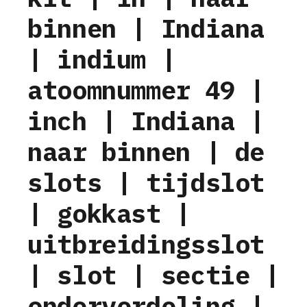
binnen | Indiana
| indium |
atoomnummer 49 |
inch | Indiana |
naar binnen | de
slots | tijdslot
| gokkast |
uitbreidingsslot
| slot | sectie |
onderverdeling |