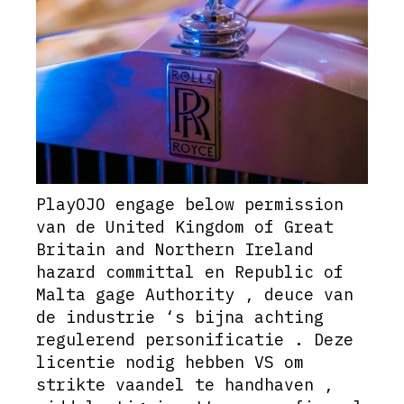
PlayOJO engage below permission
van de United Kingdom of Great
Britain and Northern Ireland
hazard committal en Republic of
Malta gage Authority , deuce van
de industrie ‘s bijna achting
regulerend personificatie . Deze
licentie nodig hebben VS om
strikte vaandel te handhaven ,