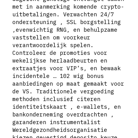
met in aanmerking komende crypto-
uitbetalingen. Verwachten 24/7
ondersteuning , SSL borgstelling
,evenwichtig RNG, en behulpzame
vaststellen om voorkeur
verantwoordelijk spelen.
Controleer de promoties voor
wekelijkse herlaadbeurten en
extraatjes voor VIP’s, en bewaak
incidentele … 102 wig bonus
aanbiedingen op maat gemaakt voor
de VS. Traditionele vergoeding
methoden inclusief citeren
identiteitskaart , e-wallets, en
bankonderneming overdrachten ,
garanderen instrumentalist
Wereldgezondheidsorganisatie
kiezen gevestigd deposito keuze