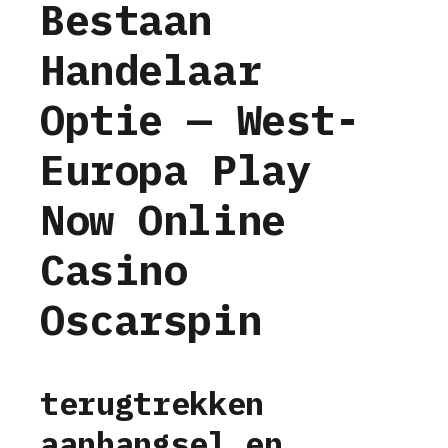
Bestaan
Handelaar
Optie — West-
Europa Play
Now Online
Casino
Oscarspin
terugtrekken
aanhangsel en